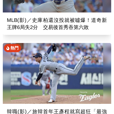
MLB(影)／史庫柏還沒投就被噓爆！道奇新
王牌6局失2分 交易後首秀吞第六敗
熱門
韓職(影)／旅韓首年王彥程就寫超狂「最強