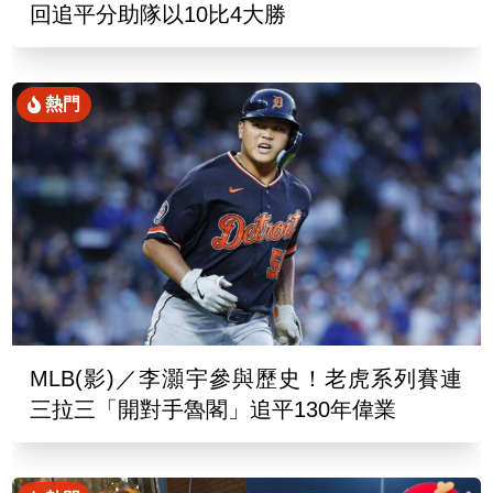
回追平分助隊以10比4大勝
熱門
MLB(影)／李灝宇參與歷史！老虎系列賽連
三拉三「開對手魯閣」追平130年偉業