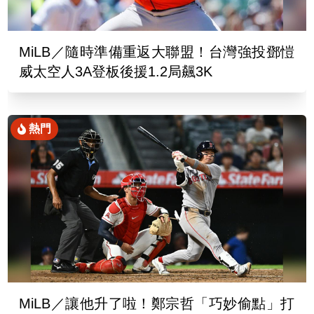
MiLB／隨時準備重返大聯盟！台灣強投鄧愷
威太空人3A登板後援1.2局飆3K
熱門
MiLB／讓他升了啦！鄭宗哲「巧妙偷點」打