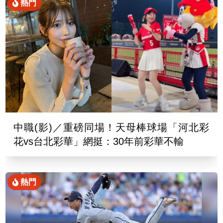
熱門
中職(影)／重磅同場！天母棒球場「河北彩
花vs台北彩華」網挺：30年前彩華不輸
熱門