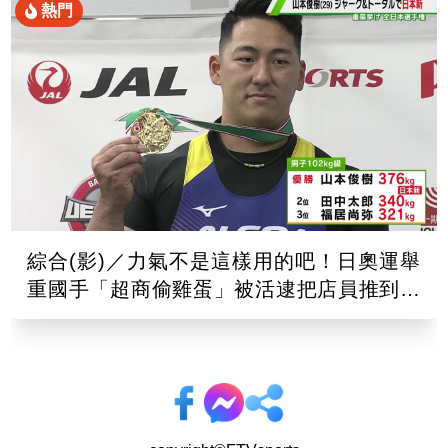
熱門
綜合(影)／力氣不是這樣用的吧！日奧運舉
重國手「超商偷雞蛋」被活逮把店員推到骨
折