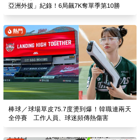
亞洲外援」紀錄！6局飆7K奪單季第10勝
熱門
棒球／球場草皮75.7度燙到爆！韓職連兩天
全停賽 工作人員、球迷頻傳熱傷害