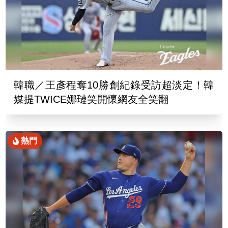
韓職／王彥程奪10勝創紀錄受訪超淡定！韓
媒提TWICE娜璉笑開懷網友全笑翻
熱門