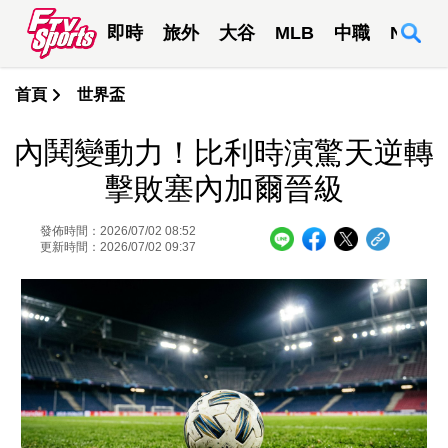
即時
旅外
大谷
MLB
中職
NBA
首頁
世界盃
內鬨變動力！比利時演驚天逆轉
擊敗塞內加爾晉級
發佈時間：2026/07/02 08:52
更新時間：2026/07/02 09:37