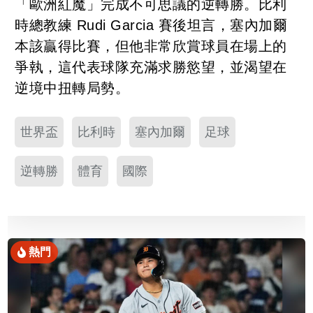
「歐洲紅魔」完成不可思議的逆轉勝。比利
時總教練 Rudi Garcia 賽後坦言，塞內加爾
本該贏得比賽，但他非常欣賞球員在場上的
爭執，這代表球隊充滿求勝慾望，並渴望在
逆境中扭轉局勢。
世界盃
比利時
塞內加爾
足球
逆轉勝
體育
國際
熱門