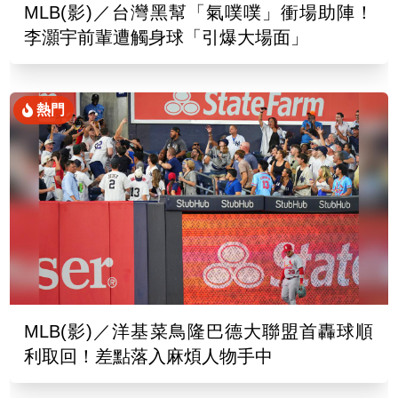
MLB(影)／台灣黑幫「氣噗噗」衝場助陣！
李灝宇前輩遭觸身球「引爆大場面」
熱門
MLB(影)／洋基菜鳥隆巴德大聯盟首轟球順
利取回！差點落入麻煩人物手中