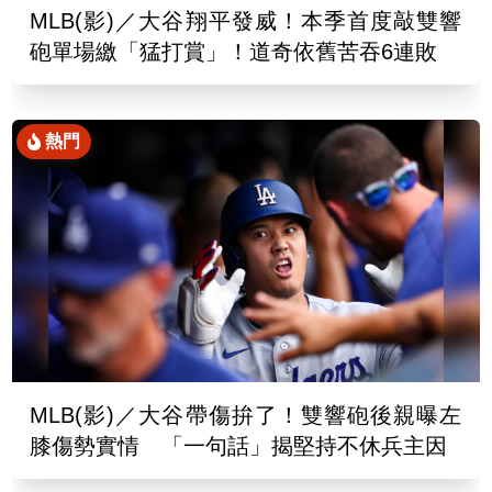
MLB(影)／大谷翔平發威！本季首度敲雙響
砲單場繳「猛打賞」！道奇依舊苦吞6連敗
熱門
MLB(影)／大谷帶傷拚了！雙響砲後親曝左
膝傷勢實情 「一句話」揭堅持不休兵主因