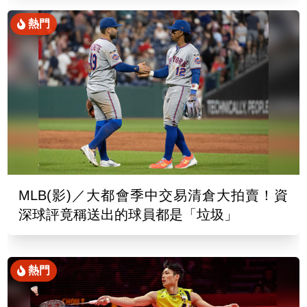
熱門
MLB(影)／大都會季中交易清倉大拍賣！資
深球評竟稱送出的球員都是「垃圾」
熱門