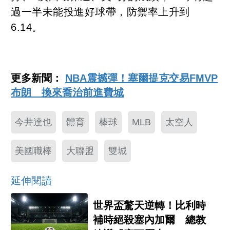
過一半未能投進好球帶，防禦率上升到
6.14。
更多新聞：
NBA震撼彈！塞爾提克交易FMVP
布朗 換來喬治前進費城
今井達也
體育
棒球
MLB
太空人
美國職棒
大聯盟
雙城
延伸閱讀
世界盃驚天逆轉！比利時
補時絕殺塞內加爾 總教