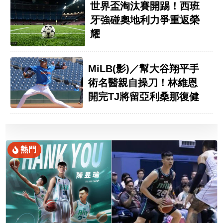
世界盃淘汰賽開踢！西班
牙強碰奧地利力爭重返榮
耀
MiLB(影)／幫大谷翔平手
術名醫親自操刀！林維恩
開完TJ將留亞利桑那復健
熱門