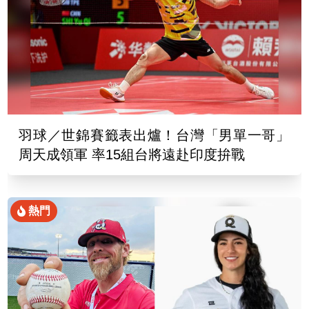
羽球／世錦賽籤表出爐！台灣「男單一哥」
周天成領軍 率15組台將遠赴印度拚戰
熱門