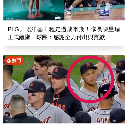
PLG／陪洋基工程走過成軍期！隊長陳昱瑞
正式離隊 球團：感謝全力付出與貢獻
熱門