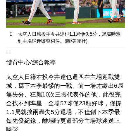
太空人日籍投手今井達也1.1局慘失5分，退場時遭
到主場球迷噓聲伺候。(圖/美聯社)
體育中心/綜合報導
太空人日籍右投今井達也週四在主場迎戰雙
城，寫下本季最慘的一戰。前一場才繳出6局
無失分、狂飆10次三振代表作的他，此役完
全找不到準星，全場57球僅23顆好球，僅撐
1.1局就挨兩轟失5分退場，不僅創下本季最
短先發紀錄，離場時更遭部分主場球迷送上
噓聲。