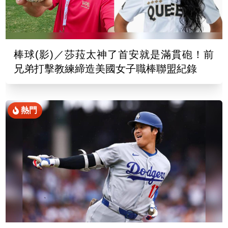
棒球(影)／莎菈太神了首安就是滿貫砲！前
兄弟打擊教練締造美國女子職棒聯盟紀錄
熱門