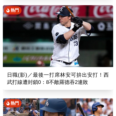
熱門
日職(影)／最後一打席林安可拚出安打！西
武打線遭封鎖0：8不敵羅德吞2連敗
熱門