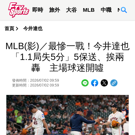
即時
旅外
大谷
MLB
中職
NBA
首頁
今井達也
MLB(影)／最慘一戰！今井達也
「1.1局失5分」5保送、挨兩
轟 主場球迷開噓
發佈時間：2026/07/02 09:59
更新時間：2026/07/02 09:59