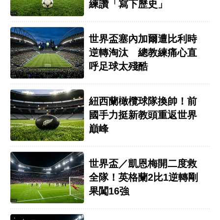
練讚「寫下歷史」
世界盃塞內加爾遭比利時
逆轉淘汰 總教練痛心直
呼足球太殘酷
紐西蘭橄欖球隊換帥！前
國手力挺新教頭重返世界
巔峰
世界盃／凱恩梅開二度救
全隊！英格蘭2比1逆轉剛
果闖16強