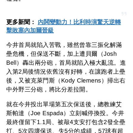
更多新聞：
內鬨變動力！比利時演驚天逆轉
擊敗塞內加爾晉級
今井首局就陷入苦戰，雖然曾靠三振化解滿
壘危機，但保送不斷，加上遭貝爾（Josh
Bell）轟出兩分砲，首局就陷入極大亂流。進
入第2局後情況依舊沒有好轉，在讓跑者上壘
後，又被克萊門斯（Kody Clemens）掃出右
中外野三分砲，將比分差拉開。
就在今井投出單場第五次保送後，總教練艾
斯帕達（Joe Espada）立刻喊停換投。今井
最終僅留下1.1局、被敲4支安打包含2發全壘
打、5次四壞保送、失5分的成績，57球有超