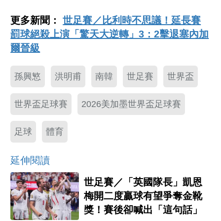
更多新聞：
世足賽／比利時不思議！延長賽
罰球絕殺上演「驚天大逆轉」3：2擊退塞內加
爾晉級
孫興慜
洪明甫
南韓
世足賽
世界盃
世界盃足球賽
2026美加墨世界盃足球賽
足球
體育
延伸閱讀
世足賽／「英國隊長」凱恩
梅開二度贏球有望爭奪金靴
獎！賽後卻喊出「這句話」