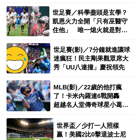
世足賽／科學盡頭是玄學？
凱恩火力全開「只有巫醫守
住他」 唯一熄火就是對迦
納
世足賽(影)／7分鐘就進讓球
迷瘋狂！民主剛果觀眾席大
秀「UU八連撞」慶祝領先
MLB(影)／22歲的他打瘋
了！卡米內羅連6戰開轟
超越名人堂傳奇球星小葛瑞
菲
世界盃／少打一人照樣
贏！美國2比0擊退波士尼