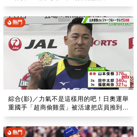
熱門
綜合(影)／力氣不是這樣用的吧！日奧運舉
重國手「超商偷雞蛋」被活逮把店員推到骨
折
熱門