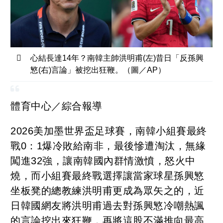
心結長達14年？南韓主帥洪明甫(左)昔日「反孫興
慜(右)言論」被挖出狂鞭。（圖／AP）
體育中心／綜合報導
2026美加墨世界盃足球賽，南韓小組賽最終
戰0：1爆冷敗給南非，最後慘遭淘汰，無緣
闖進32強，讓南韓國內群情激憤，怒火中
燒，而小組賽最終戰選擇讓當家球星孫興慜
坐板凳的總教練洪明甫更成為眾矢之的，近
日韓國網友將洪明甫過去對孫興慜冷嘲熱諷
的言論挖出來狂鞭，再將這股不滿推向最高