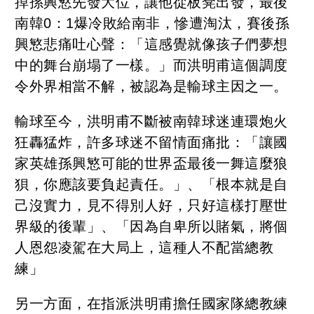
掉孫興慜先發大位，讓他從板凳出發，最後
南韓0：1爆冷敗給南非，慘遭淘汰，賽後孫
興慜悲痛吐心聲：「這感覺就像孩子們夢想
中的舞台崩塌了一樣。」而洪明甫這個調度
令外界相當不解，被認為是輸球主因之一。
輸球至今，洪明甫不斷被南韓球迷連環炮火
狂轟猛炸，許多球迷不留情面痛批：「讓國
家英雄孫興慜可能的世界盃最後一舞這麼狼
狽，你應該要負起責任。」、「根本就是自
己沒實力，見不得別人好，只好這樣打壓世
界級的後輩」、「因為自卑所以賭氣，將個
人恩怨凌駕在大局上，這種人不配當總教
練」
另一方面，在指派洪明甫擔任國家隊總教練