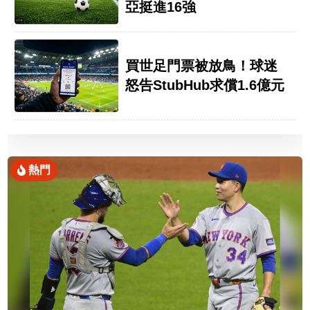
亞挺進16強
買世足門票被放鳥！球迷
怒告StubHub求償1.6億元
熱門