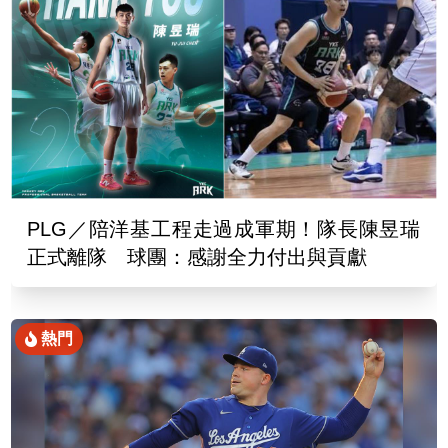
PLG／陪洋基工程走過成軍期！隊長陳昱瑞
正式離隊 球團：感謝全力付出與貢獻
熱門