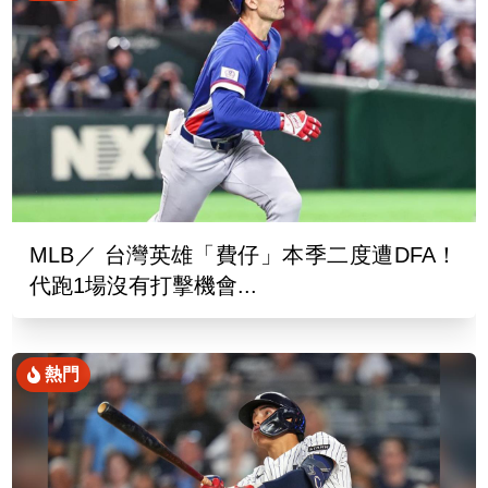
MLB／ 台灣英雄「費仔」本季二度遭DFA！
代跑1場沒有打擊機會...
熱門