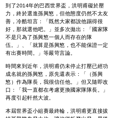
到了2014年的巴西世界盃，洪明甫礙於壓
力，終於選進孫興慜，但他態度仍然不太友
善，冷酷坦言：「既然大家都說他踢得很
好，那就選他吧。」並多次拋出：「國家隊
不是只為了孫興慜一個人而存在的隊
伍。」、「就算是孫興慜，也不能保證一定
有出賽時間。」等嚴苛言論。
時間來到近年，洪明甫仍未停止打壓已經功
成名就的孫興慜，原先還表示：「（孫興
慜）作為隊長，我很信任他。」但又隨即改
口：「我一直都在考慮更換國家隊隊長。」
再度引起軒然大波。
本屆世界盃小組賽最終輪，洪明甫更直接拔