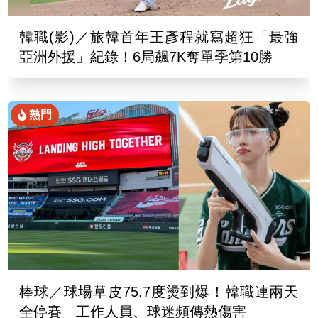
韓職(影)／旅韓首年王彥程就寫超狂「最強
亞洲外援」紀錄！6局飆7K奪單季第10勝
熱門
棒球／球場草皮75.7度燙到爆！韓職連兩天
全停賽 工作人員、球迷頻傳熱傷害