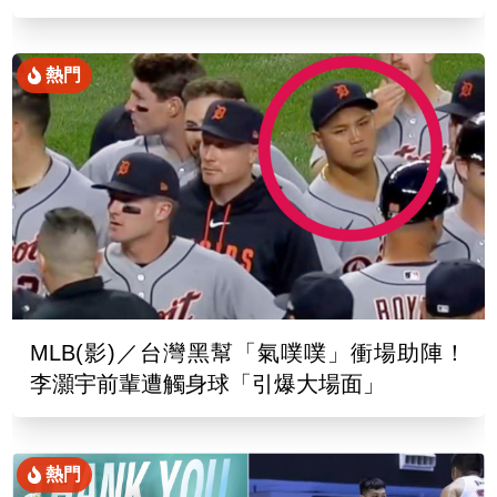
熱門
MLB(影)／台灣黑幫「氣噗噗」衝場助陣！
李灝宇前輩遭觸身球「引爆大場面」
熱門