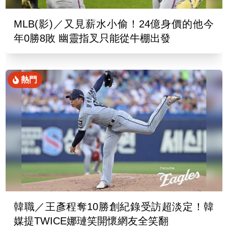
MLB(影)／又見薪水小偷！24億身價的他今
年0勝8敗 幽靈指叉只能從牛棚出發
熱門
韓職／王彥程奪10勝創紀錄受訪超淡定！韓
媒提TWICE娜璉笑開懷網友全笑翻