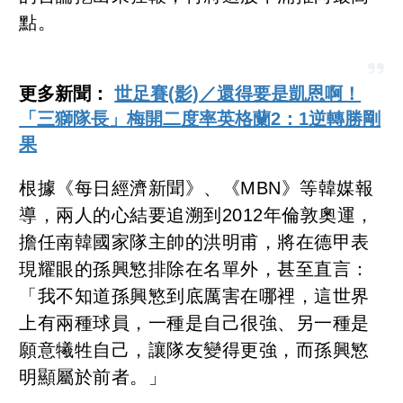
點。
更多新聞：
世足賽(影)／還得要是凱恩啊！
「三獅隊長」梅開二度率英格蘭2：1逆轉勝剛
果
根據《每日經濟新聞》、《MBN》等韓媒報
導，兩人的心結要追溯到2012年倫敦奧運，
擔任南韓國家隊主帥的洪明甫，將在德甲表
現耀眼的孫興慜排除在名單外，甚至直言：
「我不知道孫興慜到底厲害在哪裡，這世界
上有兩種球員，一種是自己很強、另一種是
願意犧牲自己，讓隊友變得更強，而孫興慜
明顯屬於前者。」