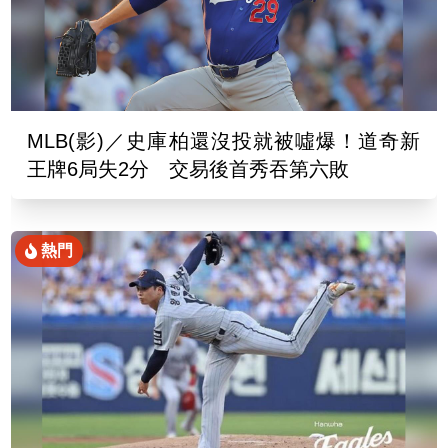
MLB(影)／史庫柏還沒投就被噓爆！道奇新
王牌6局失2分 交易後首秀吞第六敗
熱門