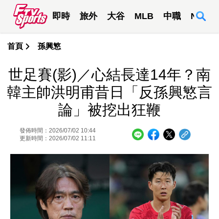
即時
旅外
大谷
MLB
中職
NBA
首頁
孫興慜
世足賽(影)／心結長達14年？南
韓主帥洪明甫昔日「反孫興慜言
論」被挖出狂鞭
發佈時間：2026/07/02 10:44
更新時間：2026/07/02 11:11