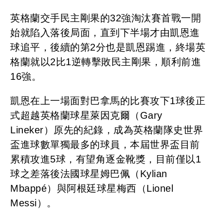
英格蘭交手民主剛果的32強淘汰賽首戰一開
始就陷入落後局面，直到下半場才由凱恩進
球追平，後續的第2分也是凱恩踢進，終場英
格蘭就以2比1逆轉擊敗民主剛果，順利前進
16強。
凱恩在上一場面對巴拿馬的比賽攻下1球後正
式超越英格蘭球星萊因克爾（Gary
Lineker）原先的紀錄，成為英格蘭隊史世界
盃進球數單獨最多的球員，本屆世界盃目前
累積攻進5球，有望角逐金靴獎，目前僅以1
球之差落後法國球星姆巴佩（Kylian
Mbappé）與阿根廷球星梅西（Lionel
Messi）。