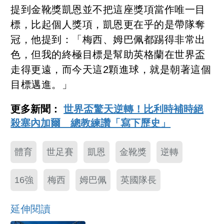
提到金靴獎凱恩並不把這座獎項當作唯一目
標，比起個人獎項，凱恩更在乎的是帶隊奪
冠，他提到：「梅西、姆巴佩都踢得非常出
色，但我的終極目標是幫助英格蘭在世界盃
走得更遠，而今天這2顆進球，就是朝著這個
目標邁進。」
更多新聞：
世界盃驚天逆轉！比利時補時絕
殺塞內加爾 總教練讚「寫下歷史」
體育
世足賽
凱恩
金靴獎
逆轉
16強
梅西
姆巴佩
英國隊長
延伸閱讀