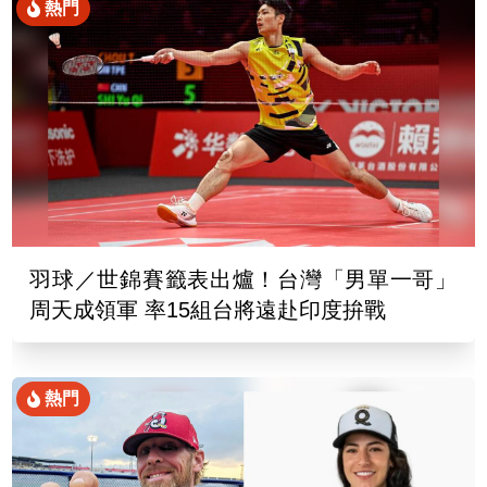
熱門
羽球／世錦賽籤表出爐！台灣「男單一哥」
周天成領軍 率15組台將遠赴印度拚戰
熱門