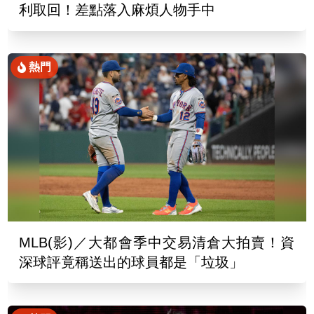
利取回！差點落入麻煩人物手中
熱門
MLB(影)／大都會季中交易清倉大拍賣！資
深球評竟稱送出的球員都是「垃圾」