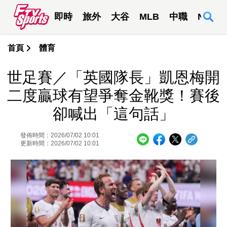
即時
旅外
大谷
MLB
中職
NBA
首頁
體育
世足賽／「英國隊長」凱恩梅開
二度贏球有望爭奪金靴獎！賽後
卻喊出「這句話」
發佈時間：2026/07/02 10:01
更新時間：2026/07/02 10:01