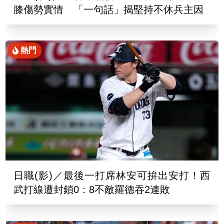
膝傷勢實情 「一句話」揭堅持不休兵主因
熱門
日職(影)／最後一打席林安可拚出安打！西
武打線遭封鎖0：8不敵羅德吞2連敗