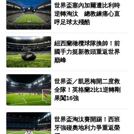
世界盃塞內加爾遭比利時
逆轉淘汰 總教練痛心直
呼足球太殘酷
紐西蘭橄欖球隊換帥！前
國手力挺新教頭重返世界
巔峰
世界盃／凱恩梅開二度救
全隊！英格蘭2比1逆轉剛
果闖16強
世界盃淘汰賽開踢！西班
牙強碰奧地利力爭重返榮