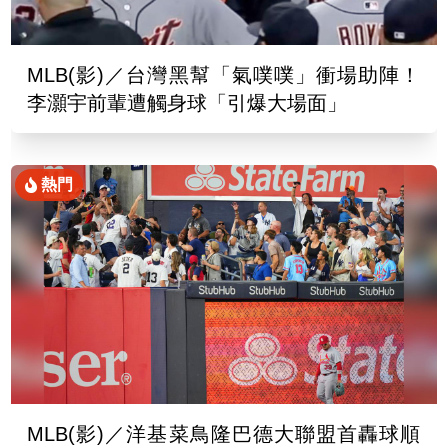
MLB(影)／台灣黑幫「氣噗噗」衝場助陣！
李灝宇前輩遭觸身球「引爆大場面」
熱門
MLB(影)／洋基菜鳥隆巴德大聯盟首轟球順