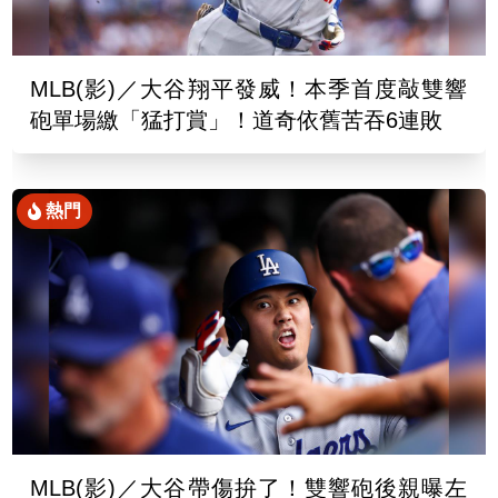
MLB(影)／大谷翔平發威！本季首度敲雙響
砲單場繳「猛打賞」！道奇依舊苦吞6連敗
熱門
MLB(影)／大谷帶傷拚了！雙響砲後親曝左