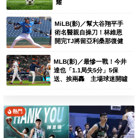
耀
MiLB(影)／幫大谷翔平手
術名醫親自操刀！林維恩
開完TJ將留亞利桑那復健
MLB(影)／最慘一戰！今井
達也「1.1局失5分」5保
送、挨兩轟 主場球迷開噓
熱門