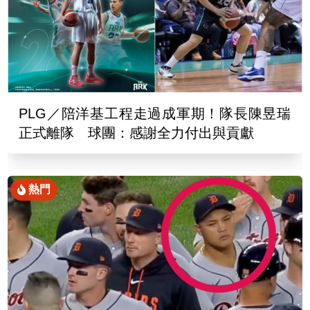
PLG／陪洋基工程走過成軍期！隊長陳昱瑞
正式離隊 球團：感謝全力付出與貢獻
熱門