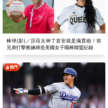
棒球(影)／莎菈太神了首安就是滿貫砲！前
兄弟打擊教練締造美國女子職棒聯盟紀錄
熱門