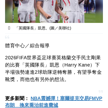
「英國隊長」凱恩。(圖／美聯社)
體育中心／綜合報導
2026FIFA世界盃足球賽英格蘭交手民主剛果
的比賽「英國隊長」凱恩（Harry Kane）下
半場強勢連進2球助隊逆轉奪勝，有望爭奪金
靴獎，而他也有另外的想法。
更多新聞：
NBA震撼彈！塞爾提克交易FMVP
布朗 換來喬治前進費城