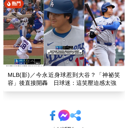
熱門
MLB(影)／今永近身球惹到大谷？「神祕笑
容」後直接開轟 日球迷：這笑壓迫感太強