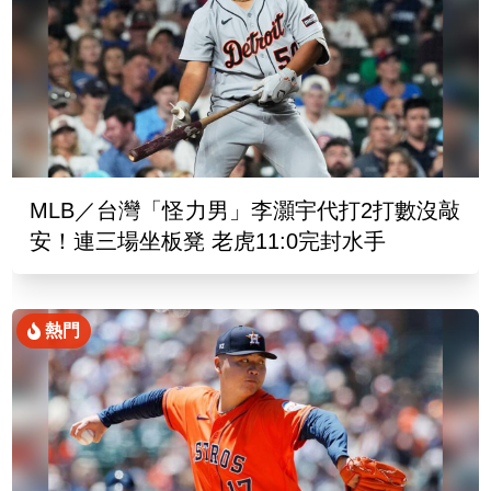
MLB／台灣「怪力男」李灝宇代打2打數沒敲
安！連三場坐板凳 老虎11:0完封水手
熱門