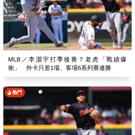
MLB／李灝宇打季後賽？老虎「戰績爆
衝」 外卡只差1場、客場6系列賽連勝
熱門