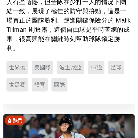
人有些遺憾，但全隊在少打一人的情況下團
結一致，展現了極佳的防守與拚勁，這是一
場真正的團隊勝利。踢進關鍵保險分的 Malik
Tillman 則透露，這個自由球是平時苦練的成
果，很高興能在關鍵時刻幫助球隊鎖定勝
利。
世界盃
美國隊
波士尼亞
16強
足球
世足賽
體育
國際
熱門