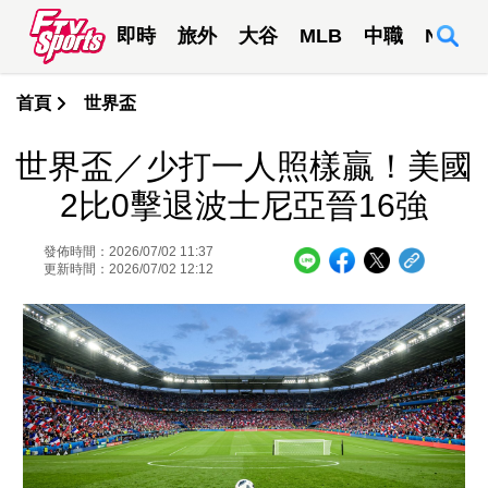
即時
旅外
大谷
MLB
中職
NBA
首頁
世界盃
世界盃／少打一人照樣贏！美國
2比0擊退波士尼亞晉16強
發佈時間：2026/07/02 11:37
更新時間：2026/07/02 12:12