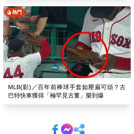
熱門
MLB(影)／百年前棒球手套如壓扁可頌？古
巴特快車獲得「極罕見古董」樂到爆