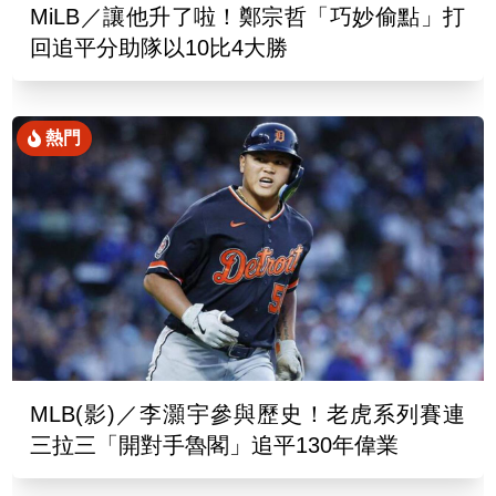
MiLB／讓他升了啦！鄭宗哲「巧妙偷點」打
回追平分助隊以10比4大勝
熱門
MLB(影)／李灝宇參與歷史！老虎系列賽連
三拉三「開對手魯閣」追平130年偉業