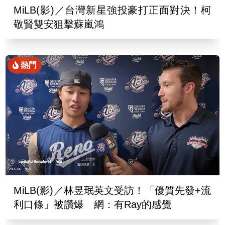
MiLB(影)／台灣新星強投豪打正面對決！柯
敬賢雙安狙擊蘇嵐鴻
熱門
MiLB(影)／林昱珉英文受訪！「優質先發+流
利口條」被讚爆 網：有Ray的感覺