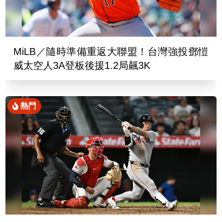
MiLB／隨時準備重返大聯盟！台灣強投鄧愷
威太空人3A登板後援1.2局飆3K
熱門