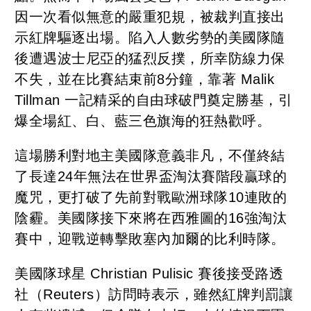
因一次看似無意的嚴重犯規，被裁判直接出
示紅牌驅逐出場。陷入人數劣勢的美國隊隨
後遭遇波士尼亞的猛烈反撲，所幸防線力保
不失，並在比賽結束前8分鐘，靠著 Malik
Tillman 一記精采的自由球破門奠定勝基，引
爆全場紅、白、藍三色旗海的狂熱歡呼。
這場勝利對地主美國隊意義非凡，不僅終結
了長達24年無法在世界盃淘汰賽階段贏球的
魔咒，更打破了先前對戰歐洲球隊10連敗的
陰霾。美國隊接下來將在西雅圖的16強淘汰
賽中，迎戰逆轉擊敗塞內加爾的比利時隊。
美國隊球星 Christian Pulisic 賽後接受路透
社（Reuters）訪問時表示，雖然紅牌判罰讓