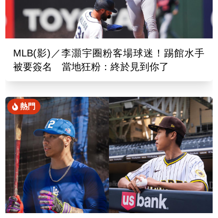
MLB(影)／李灝宇圈粉客場球迷！踢館水手
被要簽名 當地狂粉：終於見到你了
熱門