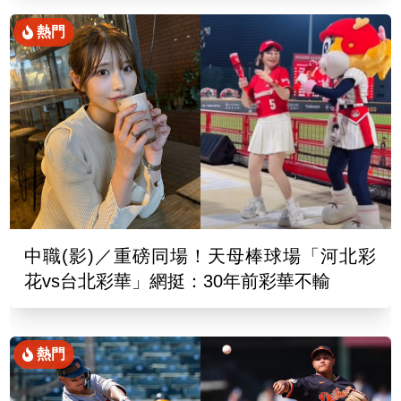
熱門
中職(影)／重磅同場！天母棒球場「河北彩
花vs台北彩華」網挺：30年前彩華不輸
熱門