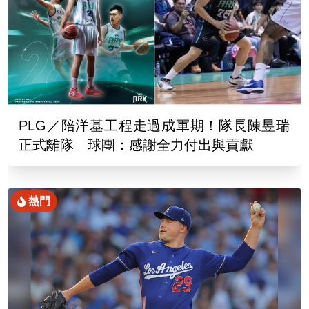
PLG／陪洋基工程走過成軍期！隊長陳昱瑞
正式離隊 球團：感謝全力付出與貢獻
熱門