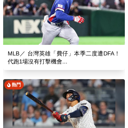
MLB／ 台灣英雄「費仔」本季二度遭DFA！
代跑1場沒有打擊機會...
熱門