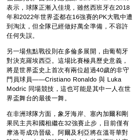
表示，球隊正漸入佳境，雖然西班牙在2018
年和2022年世界盃都在16強賽的PK大戰中遭
到淘汰，但全隊已經做好萬全準備，不容許
任何失誤。
另一場焦點戰役則在多倫多展開，由葡萄牙
對決克羅埃西亞。這場比賽極具歷史意義，
將是世界盃史上首次有兩位超過40歲的非守
門員球員——Cristiano Ronaldo 與 Luka
Modric 同場競技，這也可能是其中一人在世
界盃舞台的最後一舞。
在非洲球隊方面，象牙海岸、塞內加爾和剛
果民主共和國相繼在32強賽止步，目前僅有
摩洛哥成功晉級。阿爾及利亞將在溫哥華對