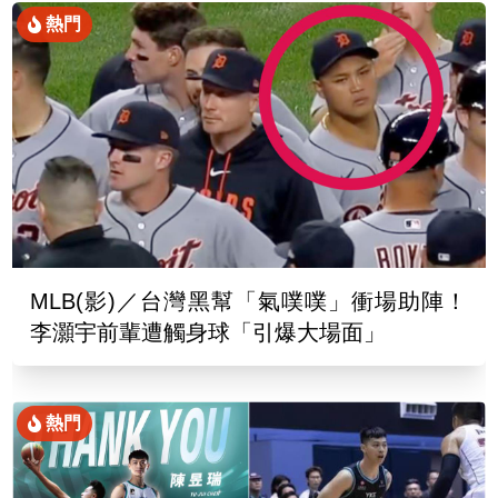
熱門
MLB(影)／台灣黑幫「氣噗噗」衝場助陣！
李灝宇前輩遭觸身球「引爆大場面」
熱門