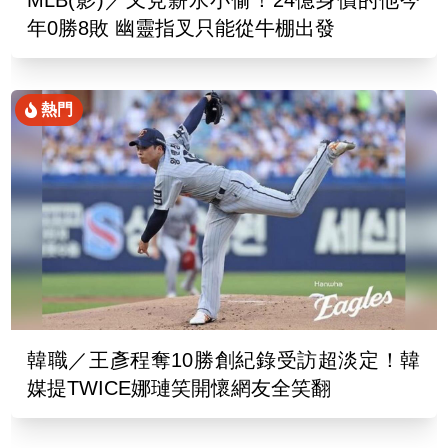
MLB(影)／又見薪水小偷！24億身價的他今
年0勝8敗 幽靈指叉只能從牛棚出發
熱門
韓職／王彥程奪10勝創紀錄受訪超淡定！韓
媒提TWICE娜璉笑開懷網友全笑翻