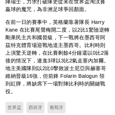
陣瑞士，力求打破隊史從未在世界盃淘汰賽
贏球的魔咒，為非洲足球爭回顏面。
在前一日的賽事中，英格蘭靠著隊長 Harry
Kane 在比賽尾聲梅開二度，以2比1驚險逆轉
剛果民主共和國晉級，下一戰將在墨西哥阿
茲特克體育場迎戰地道主墨西哥。比利時則
上演驚天逆轉，在比賽剩餘4分鐘還以0比2落
後的情況下，連進3球以3比2氣走塞內加爾。
地主美國隊則以2比0擊敗波士尼亞與赫塞哥
維納晉級16強，但前鋒 Folarin Balogun 領
到紅牌，將缺席下一場對陣比利時的關鍵戰
役。
世界盃
西班牙
葡萄牙