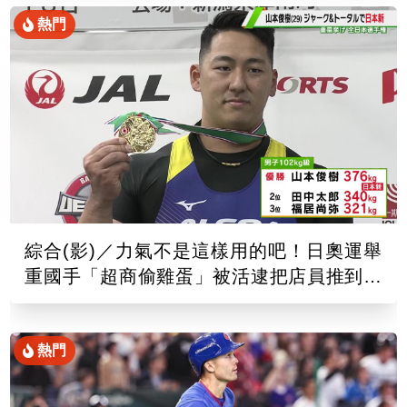
熱門
綜合(影)／力氣不是這樣用的吧！日奧運舉
重國手「超商偷雞蛋」被活逮把店員推到骨
折
熱門