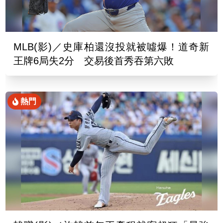
MLB(影)／史庫柏還沒投就被噓爆！道奇新
王牌6局失2分 交易後首秀吞第六敗
熱門