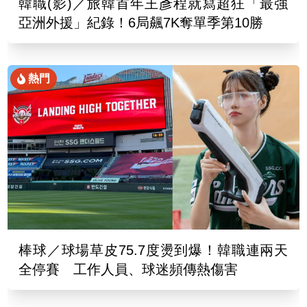
韓職(影)／旅韓首年王彥程就寫超狂「最強
亞洲外援」紀錄！6局飆7K奪單季第10勝
熱門
棒球／球場草皮75.7度燙到爆！韓職連兩天
全停賽 工作人員、球迷頻傳熱傷害