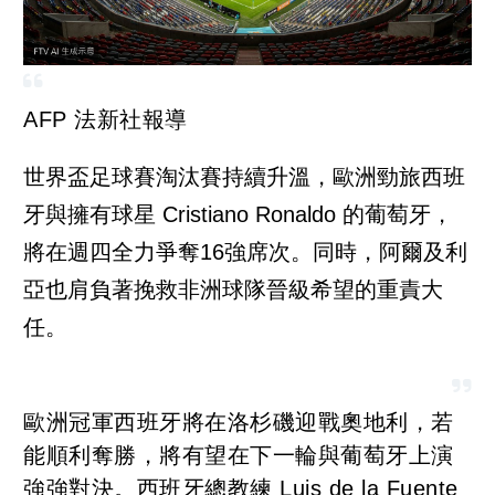
AFP 法新社報導
世界盃足球賽淘汰賽持續升溫，歐洲勁旅西班
牙與擁有球星 Cristiano Ronaldo 的葡萄牙，
將在週四全力爭奪16強席次。同時，阿爾及利
亞也肩負著挽救非洲球隊晉級希望的重責大
任。
歐洲冠軍西班牙將在洛杉磯迎戰奧地利，若
能順利奪勝，將有望在下一輪與葡萄牙上演
強強對決。西班牙總教練 Luis de la Fuente