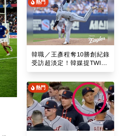
熱門
韓職／王彥程奪10勝創紀錄
受訪超淡定！韓媒提TWICE
娜璉笑開懷網友全笑翻
熱門