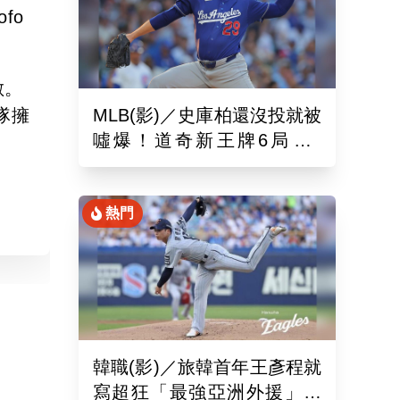
fo
敵。
隊擁
MLB(影)／史庫柏還沒投就被
噓爆！道奇新王牌6局失2
分 交易後首秀吞第六敗
熱門
韓職(影)／旅韓首年王彥程就
寫超狂「最強亞洲外援」紀