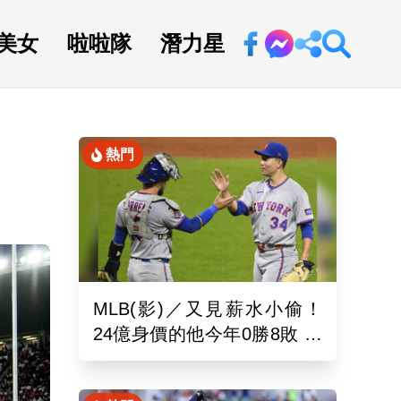
美女
啦啦隊
潛力星
回新聞網
熱門
MLB(影)／又見薪水小偷！
24億身價的他今年0勝8敗 幽
靈指叉只能從牛棚出發