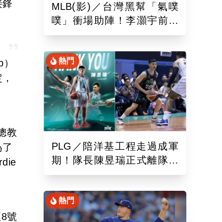
接鋒
MLB(影)／台灣黑幫「氣噗
噗」衝場助陣！李灝宇前輩
遭觸身球「引爆大場面」
熱門
p）
定，
。總教
PLG／陪洋基工程走過成軍
為了
期！隊長陳昱瑞正式離隊
die
球團：感謝全力付出與貢獻
熱門
至8號