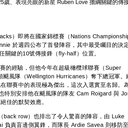
5歲、表現亮眼的新星 Ruben Love 擔綱關鍵的傳
ks）即將在國家錦標賽（Nations Championshi
ennie 於週四公布了首發陣容，其中最受矚目的決
擔任關鍵的10號傳接鋒（fly-half）位置。
家隊出賽的經驗，但他今年在超級橄欖球聯賽（Super
隊（Wellington Hurricanes）奪下總冠軍
，表示他在聯賽中的表現極為傑出，這次入選實至名歸。
特別安排他在颶風隊的隊友 Cam Roigard 與 Jor
發揮絕佳的默契效應。
ck row）也排出了令人驚喜的陣容，由 Luke
kai 負責盲邊側翼鋒，而隊長 Ardie Savea 則移防