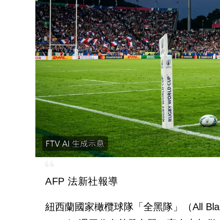
AFP 法新社報導
紐西蘭國家橄欖球隊「全黑隊」（All Bl