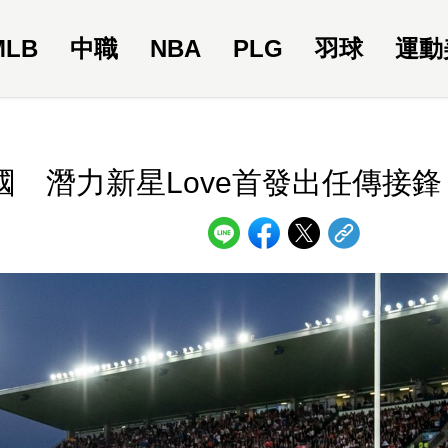
MLB
中職
NBA
PLG
羽球
運動
 潛力新星Love首發出任傳接鋒