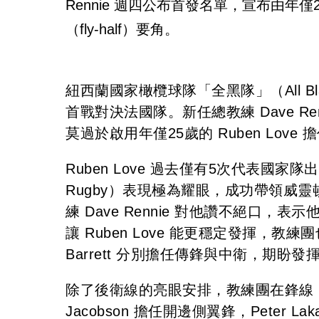
Rennie 週四公布首發名單，宣布由年僅2
（fly-half）要角。
紐西蘭國家橄欖球隊「全黑隊」（All Blac
首戰對決法國隊。新任總教練 Dave R
莫過於啟用年僅25歲的 Ruben Love 
Ruben Love 過去僅有5次代表國
Rugby）表現極為耀眼，成功帶領威靈頓颶風
練 Dave Rennie 對他讚不絕口
讓 Ruben Love 能更穩定發揮，教練團也
Barrett 分別擔任傳鋒與中衛，期盼
除了後衛線的亮眼安排，教練團在鋒線（ba
Jacobson 擔任開邊側翼鋒，Peter La