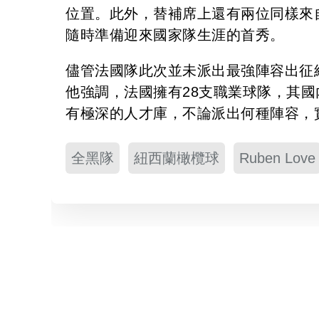
位置。此外，替補席上還有兩位同樣來自颶風隊的新秀
隨時準備迎來國家隊生涯的首秀。
儘管法國隊此次並未派出最強陣容出征紐西蘭
他強調，法國擁有28支職業球隊，其國內
有極深的人才庫，不論派出何種陣容，
全黑隊
紐西蘭橄欖球
Ruben Love