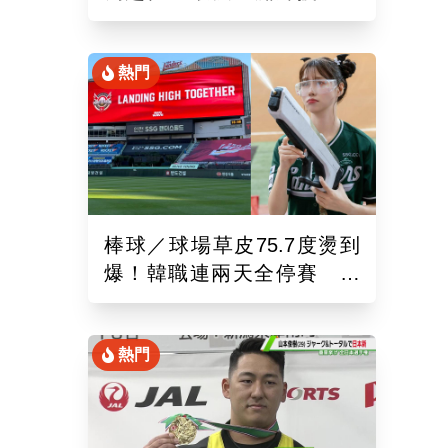
錄！6局飆7K奪單季第10勝
熱門
棒球／球場草皮75.7度燙到
爆！韓職連兩天全停賽 工
作人員、球迷頻傳熱傷害
熱門