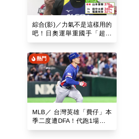
綜合(影)／力氣不是這樣用的
吧！日奧運舉重國手「超商
偷雞蛋」被活逮把店員推到
骨折
熱門
MLB／ 台灣英雄「費仔」本
季二度遭DFA！代跑1場沒有
打擊機會...