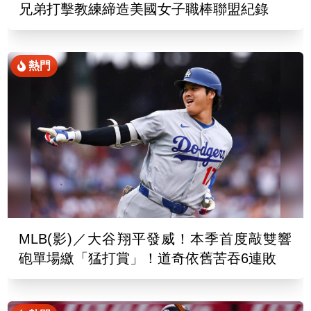
兄弟打擊教練締造美國女子職棒聯盟紀錄
熱門
MLB(影)／大谷翔平發威！本季首度敲雙響
砲單場繳「猛打賞」！道奇依舊苦吞6連敗