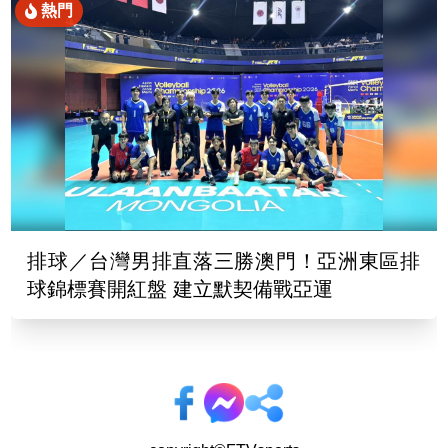
熱門
排球／台灣男排直落三勝澳門！亞洲東區排
球錦標賽開紅盤 建立默契備戰亞運