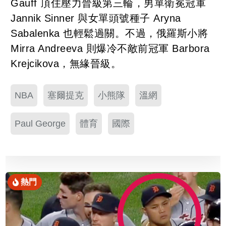
Gauff 頂住壓力晉級第三輪，男單衛冕冠軍
Jannik Sinner 與女單頭號種子 Aryna
Sabalenka 也輕鬆過關。不過，俄羅斯小將
Mirra Andreeva 則爆冷不敵前冠軍 Barbora
Krejcikova，無緣晉級。
NBA
塞爾提克
小熊隊
溫網
Paul George
體育
國際
熱門