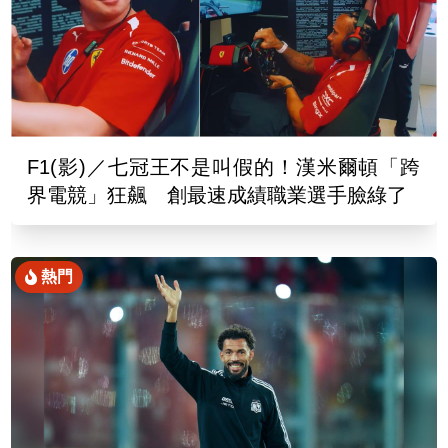
F1(影)／七冠王不是叫假的！漢米爾頓「跨
界電競」狂飆 創最速成績職業選手臉綠了
熱門