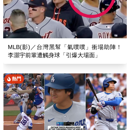
MLB(影)／台灣黑幫「氣噗噗」衝場助陣！
李灝宇前輩遭觸身球「引爆大場面」
熱門