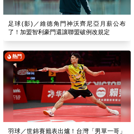
足球(影)／維德角門神沃齊尼亞月薪公布
了！加盟智利豪門還讓聯盟破例改規定
熱門
羽球／世錦賽籤表出爐！台灣「男單一哥」