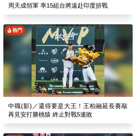
周天成領軍 率15組台將遠赴印度拚戰
熱門
中職(影)／還得要是大王！王柏融延長賽敲
再見安打勝桃猿 終止對戰5連敗