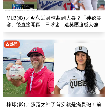
MLB(影)／今永近身球惹到大谷？「神祕笑
容」後直接開轟 日球迷：這笑壓迫感太強
熱門
棒球(影)／莎菈太神了首安就是滿貫砲！前