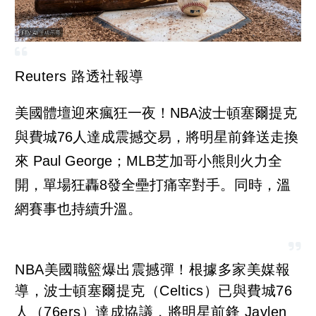
Reuters 路透社報導
美國體壇迎來瘋狂一夜！NBA波士頓塞爾提克
與費城76人達成震撼交易，將明星前鋒送走換
來 Paul George；MLB芝加哥小熊則火力全
開，單場狂轟8發全壘打痛宰對手。同時，溫
網賽事也持續升溫。
NBA美國職籃爆出震撼彈！根據多家美媒報
導，波士頓塞爾提克（Celtics）已與費城76
人（76ers）達成協議，將明星前鋒 Jaylen