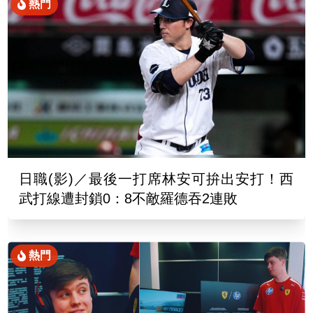
熱門
日職(影)／最後一打席林安可拚出安打！西
武打線遭封鎖0：8不敵羅德吞2連敗
熱門