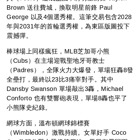
Brown 送往費城，換取明星前鋒 Paul
George 以及4個選秀權。這筆交易包含2028
年與2031年的首輪選秀權，為東區版圖投下
震撼彈。
棒球場上同樣瘋狂，MLB芝加哥小熊
（Cubs）在主場迎戰聖地牙哥教士
（Padres），全隊火力大爆發，單場狂轟8發
全壘打，最終以23比3痛宰對手。其中
Dansby Swanson 單場敲出3轟，Michael
Conforto 也有雙響砲表現，單場8轟也平了
小熊隊史紀錄。
網球方面，溫布頓網球錦標賽
（Wimbledon）激戰持續。女單好手 Coco