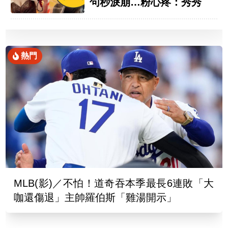
句秒淚崩…粉心疼：秀秀
熱門
MLB(影)／不怕！道奇吞本季最長6連敗「大
咖還傷退」主帥羅伯斯「雞湯開示」