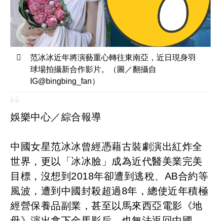
范冰冰近年將演藝重心轉往東南亞，近日現身羽
球場拍攝新合作影片。（圖／翻攝自
IG@bingbing_fan）
娛樂中心／綜合報導
中國女星范冰冰曾經憑藉古裝劇演出紅炸全
世界，更以「冰冰臉」成為近代醫美業完美
目標，沒想到2018年卻遭到逃稅、AB合約等
風波，遭到中國封殺超過8年，總使近年積極
經營保養品副業，甚至以馬來西亞電影《地
母》演出拿下金馬影后，也無法返回中國