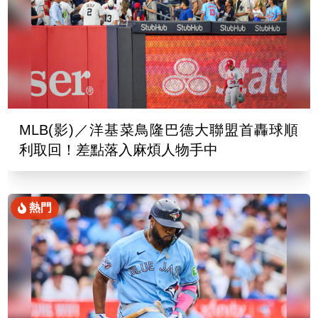
MLB(影)／洋基菜鳥隆巴德大聯盟首轟球順
利取回！差點落入麻煩人物手中
熱門