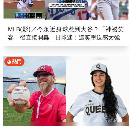
MLB(影)／今永近身球惹到大谷？「神祕笑
容」後直接開轟 日球迷：這笑壓迫感太強
熱門