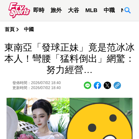
即時
旅外
大谷
MLB
中職
NBA
首頁
中國
東南亞「發球正妹」竟是范冰冰
本人！彎腰「猛料倒出」網驚：
努力經營…
發佈時間：2026/07/02 18:40
更新時間：2026/07/02 18:40