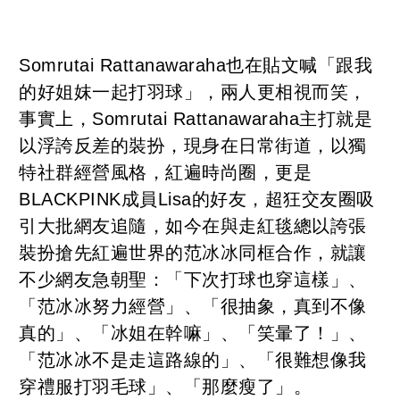
Somrutai Rattanawaraha也在貼文喊「跟我
的好姐妺一起打羽球」，兩人更相視而笑，
事實上，Somrutai Rattanawaraha主打就是
以浮誇反差的裝扮，現身在日常街道，以獨
特社群經營風格，紅遍時尚圈，更是
BLACKPINK成員Lisa的好友，超狂交友圈吸
引大批網友追隨，如今在與走紅毯總以誇張
裝扮搶先紅遍世界的范冰冰同框合作，就讓
不少網友急朝聖：「下次打球也穿這樣」、
「范冰冰努力經營」、「很抽象，真到不像
真的」、「冰姐在幹嘛」、「笑暈了！」、
「范冰冰不是走這路線的」、「很難想像我
穿禮服打羽毛球」、「那麼瘦了」。