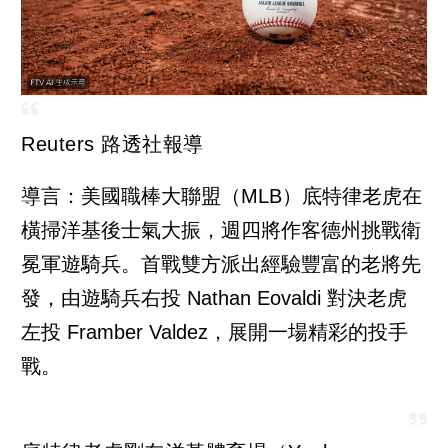
Reuters 路透社報導
導言：美國職棒大聯盟（MLB）底特律老虎在
橫掃洋基後士氣大振，週四將作客德州挑戰衛
冕軍遊騎兵。首戰雙方派出經驗豐富的老將先
發，由遊騎兵右投 Nathan Eovaldi 對決老虎
左投 Framber Valdez，展開一場精彩的投手
戰。