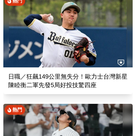
熱門
日職／狂飆149公里無失分！歐力士台灣新星
陳睦衡二軍先發5局好投技驚四座
熱門