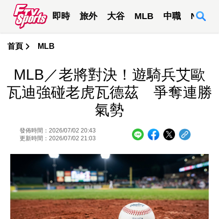
即時
旅外
大谷
MLB
中職
NBA
首頁
MLB
MLB／老將對決！遊騎兵艾歐
瓦迪強碰老虎瓦德茲 爭奪連勝
氣勢
發佈時間：2026/07/02 20:43
更新時間：2026/07/02 21:03