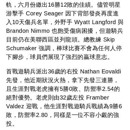
軌，六月份繳出16勝12敗的佳績。儘管明星
游擊手 Corey Seager 因下背部發炎再度進
入10天傷兵名單，外野手 Wyatt Langford 與
Brandon Nimmo 也飽受傷病困擾，但遊騎兵
目前仍在美聯西區並列龍頭。總教練 Skip
Schumaker 強調，棒球比賽不會為任何人停
下腳步，球員們展現了強烈的贏球意志。
首戰遊騎兵派出36歲的右投 Nathan Eovaldi
先發，他近期狀況火熱，拿下先發三連勝，
且生涯對戰老虎擁有5勝0敗、防禦率2.54的
絕對優勢。老虎則由32歲左投 Framber
Valdez 迎戰，他生涯對戰遊騎兵戰績為9勝6
敗，防禦率2.80，同樣是一位不容小覷的強
投。