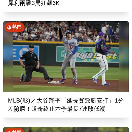
犀利兩戰3局狂飆6K
熱門
MLB(影)／大谷翔平「延長賽致勝安打」1分
差險勝！道奇終止本季最長7連敗低潮