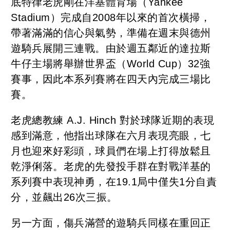
底特律老虎剛在洋基體育場（Yankee
Stadium）完成自2008年以來的首次橫掃，
帶著滿滿的信心與氣勢，準備在週末與德州
遊騎兵展開三連戰。由於週五鄰近的達拉斯
牛仔主場將舉辦世界盃（World Cup）32強
賽事，因此本系列賽將在四天內完成三場比
賽。
老虎總教練 A.J. Hinch 對於球隊近期的表現
感到滿意，他指出球隊在六月表現亮眼，七
月也迎來好彩頭，球員們在場上打得放鬆且
乾淨俐落。老虎的先發投手群在對戰洋基的
系列賽中表現神勇，在19.1局中僅失1分自責
分，並飆出26次三振。
另一方面，傷兵滿營的遊騎兵同樣在重回正