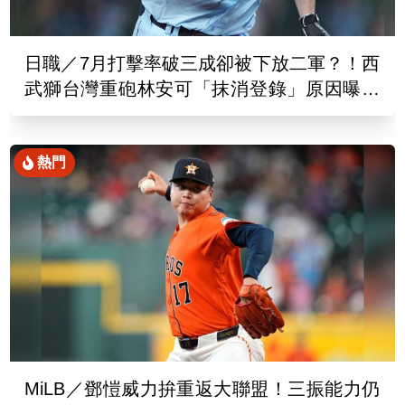
日職／7月打擊率破三成卻被下放二軍？！西
武獅台灣重砲林安可「抹消登錄」原因曝光
了
熱門
MiLB／鄧愷威力拚重返大聯盟！三振能力仍