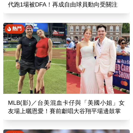
代跑1場被DFA！再成自由球員動向受關注
熱門
MLB(影)／台美混血卡仔與「美國小姐」女
友場上曬恩愛！賽前獻唱大谷翔平場邊鼓掌