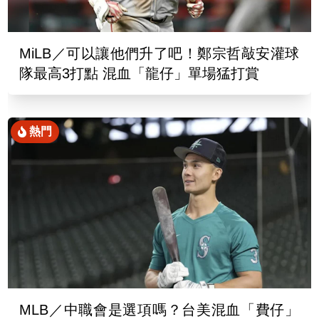
MiLB／可以讓他們升了吧！鄭宗哲敲安灌球
隊最高3打點 混血「龍仔」單場猛打賞
熱門
MLB／中職會是選項嗎？台美混血「費仔」