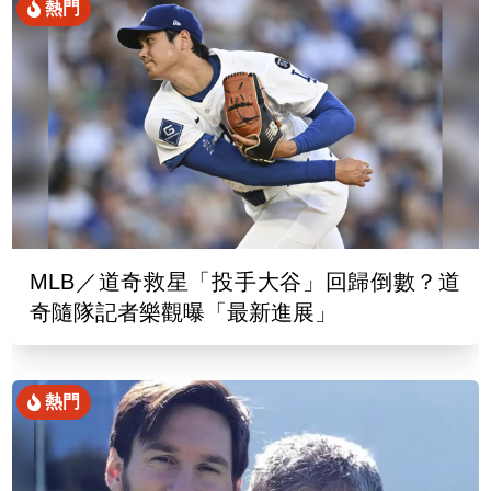
熱門
MLB／道奇救星「投手大谷」回歸倒數？道
奇隨隊記者樂觀曝「最新進展」
熱門