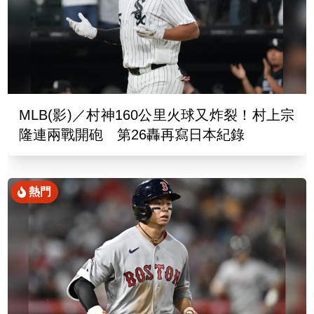
MLB(影)／村神160公里火球又炸裂！村上宗
隆連兩戰開砲 第26轟再寫日本紀錄
熱門