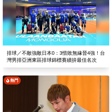
排球／不敵強敵日本0：3惜敗無緣晉4強！台
灣男排亞洲東區排球錦標賽續拚最佳名次
熱門