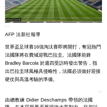
AFP 法新社報導
世界盃足球賽16強淘汰賽即將開打，奪冠熱門
法國隊將在費城迎戰巴拉圭。法國隊前鋒
Bradley Barcola 於週四受訪時發出警告，指
出巴拉圭球風極具侵略性，法國必須做好迎接
硬仗與高溫考驗的準備。
由總教練 Didier Deschamps 帶領的法國
隊，在本屆世界盃展現強大宰制力，目前以