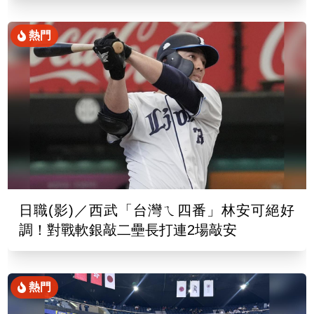
熱門
日職(影)／西武「台灣ㄟ四番」林安可絕好
調！對戰軟銀敲二壘長打連2場敲安
熱門