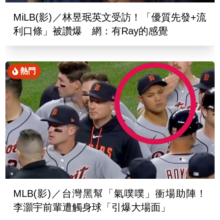
MiLB(影)／林昱珉英文受訪！「優質先發+流
利口條」被讚爆 網：有Ray的感覺
熱門
MLB(影)／台灣黑幫「氣噗噗」衝場助陣！
李灝宇前輩遭觸身球「引爆大場面」