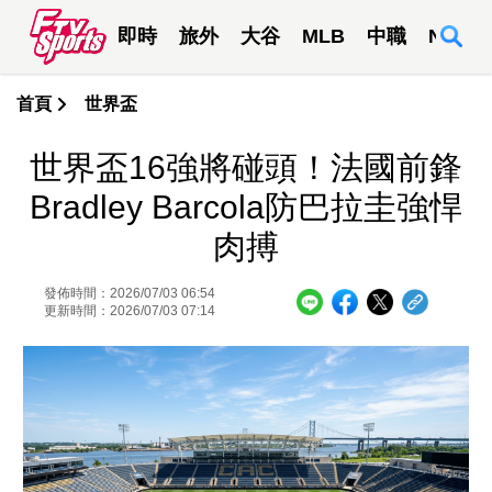
即時
旅外
大谷
MLB
中職
NBA
首頁
世界盃
世界盃16強將碰頭！法國前鋒
Bradley Barcola防巴拉圭強悍
肉搏
發佈時間：2026/07/03 06:54
更新時間：2026/07/03 07:14