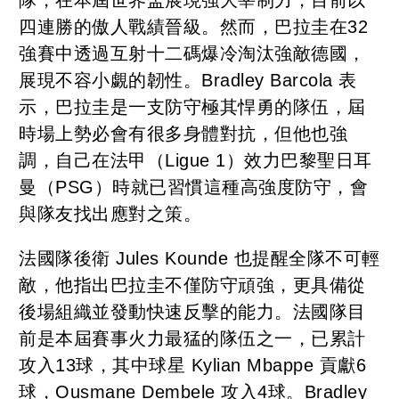
四連勝的傲人戰績晉級。然而，巴拉圭在32
強賽中透過互射十二碼爆冷淘汰強敵德國，
展現不容小覷的韌性。Bradley Barcola 表
示，巴拉圭是一支防守極其悍勇的隊伍，屆
時場上勢必會有很多身體對抗，但他也強
調，自己在法甲（Ligue 1）效力巴黎聖日耳
曼（PSG）時就已習慣這種高強度防守，會
與隊友找出應對之策。
法國隊後衛 Jules Kounde 也提醒全隊不可輕
敵，他指出巴拉圭不僅防守頑強，更具備從
後場組織並發動快速反擊的能力。法國隊目
前是本屆賽事火力最猛的隊伍之一，已累計
攻入13球，其中球星 Kylian Mbappe 貢獻6
球，Ousmane Dembele 攻入4球。Bradley