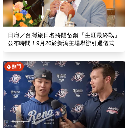
日職／台灣旅日名將陽岱鋼「生涯最終戰」
公布時間！9月26於新潟主場舉辦引退儀式
熱門