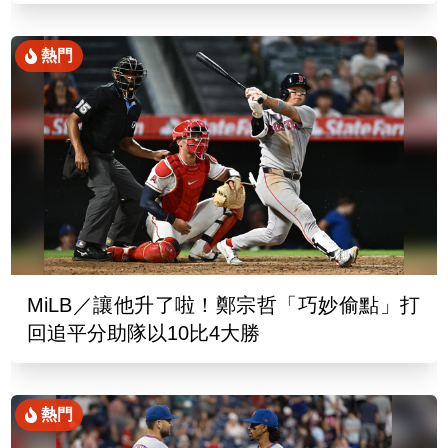
熱門
MiLB／讓他升了啦！鄭宗哲「巧妙偷點」打
回追平分助隊以10比4大勝
熱門