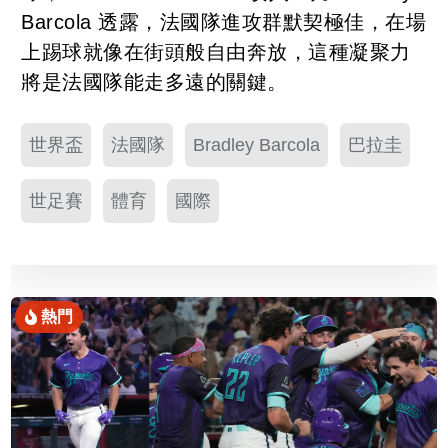
Barcola 透露，法國隊進攻群默契極佳，在場
上踢球就像在街頭般自由奔放，這種凝聚力
將是法國隊能走多遠的關鍵。
世界盃
法國隊
Bradley Barcola
巴拉圭
世足賽
體育
國際
熱門