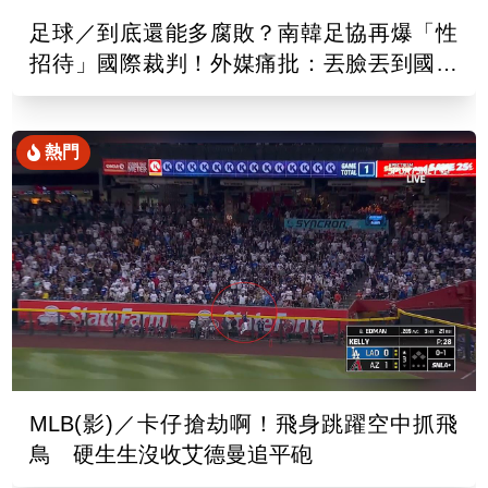
足球／到底還能多腐敗？南韓足協再爆「性
招待」國際裁判！外媒痛批：丟臉丟到國外
去
熱門
MLB(影)／卡仔搶劫啊！飛身跳躍空中抓飛
鳥 硬生生沒收艾德曼追平砲