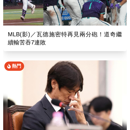
MLB(影)／瓦德施密特再見兩分砲！道奇繼
續輸苦吞7連敗
熱門