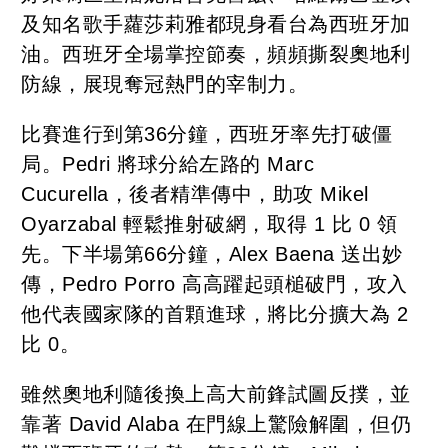
及知名歌手蘿莎莉雅都現身看台為西班牙加
油。西班牙全場掌控節奏，頻頻撕裂奧地利
防線，展現奪冠熱門的宰制力。
比賽進行到第36分鐘，西班牙率先打破僵
局。Pedri 將球分給左路的 Marc
Cucurella，後者精準傳中，助攻 Mikel
Oyarzabal 輕鬆推射破網，取得 1 比 0 領
先。下半場第66分鐘，Alex Baena 送出妙
傳，Pedro Porro 高高躍起頭槌破門，攻入
他代表國家隊的首顆進球，將比分擴大為 2
比 0。
雖然奧地利隨後換上高大前鋒試圖反撲，並
靠著 David Alaba 在門線上驚險解圍，但仍