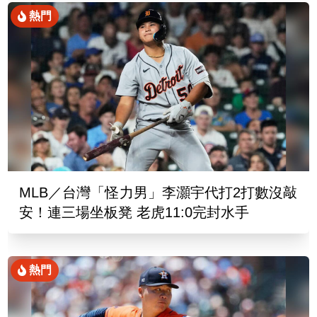
熱門
MLB／台灣「怪力男」李灝宇代打2打數沒敲
安！連三場坐板凳 老虎11:0完封水手
熱門