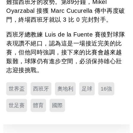
難擋西班牙的攻勢。第89分鐘，Mikel
Oyarzabal 接獲 Marc Cucurella 傳中再度破
門，終場西班牙就以 3 比 0 完封對手。
西班牙總教練 Luis de la Fuente 賽後對球隊
表現讚不絕口，認為這是一場接近完美的比
賽，但他同時強調，接下來的比賽會越來越
艱難，球隊仍有進步空間，必須保持雄心壯
志迎接挑戰。
世界盃
西班牙
奧地利
足球
16強
世足賽
體育
國際