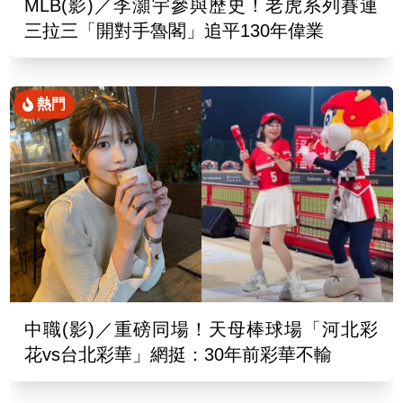
MLB(影)／李灝宇參與歷史！老虎系列賽連
三拉三「開對手魯閣」追平130年偉業
熱門
中職(影)／重磅同場！天母棒球場「河北彩
花vs台北彩華」網挺：30年前彩華不輸