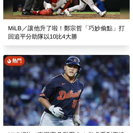
MiLB／讓他升了啦！鄭宗哲「巧妙偷點」打
回追平分助隊以10比4大勝
熱門