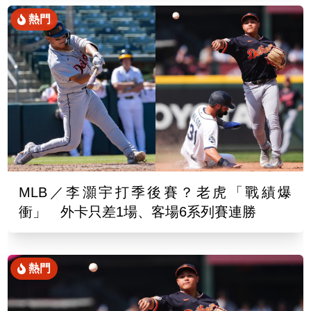
熱門
MLB／李灝宇打季後賽？老虎「戰績爆
衝」 外卡只差1場、客場6系列賽連勝
熱門