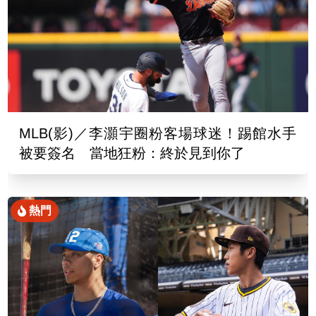
MLB(影)／李灝宇圈粉客場球迷！踢館水手
被要簽名 當地狂粉：終於見到你了
熱門