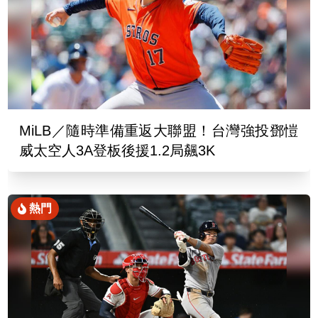
MiLB／隨時準備重返大聯盟！台灣強投鄧愷
威太空人3A登板後援1.2局飆3K
熱門