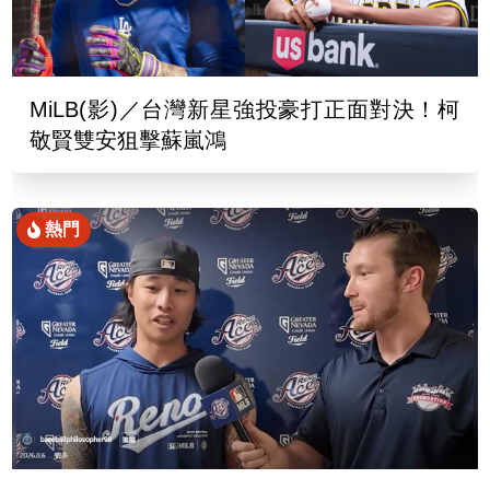
MiLB(影)／台灣新星強投豪打正面對決！柯
敬賢雙安狙擊蘇嵐鴻
熱門