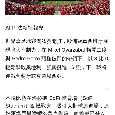
AFP 法新社報導
世界盃足球賽淘汰賽開打，歐洲冠軍西班牙展
現強大宰制力，在 Mikel Oyarzabal 梅開二度
與 Pedro Porro 頭槌破門的帶領下，以 3 比 0
輕鬆擊敗奧地利，強勢挺進 16 強，下一戰將
迎戰葡萄牙或克羅埃西亞。
本場比賽在洛杉磯 SoFi 體育場（SoFi
Stadium）點燃戰火，吸引大批球迷進場，連
好萊塢巨星潘妮洛普克魯茲、哈維爾巴登以