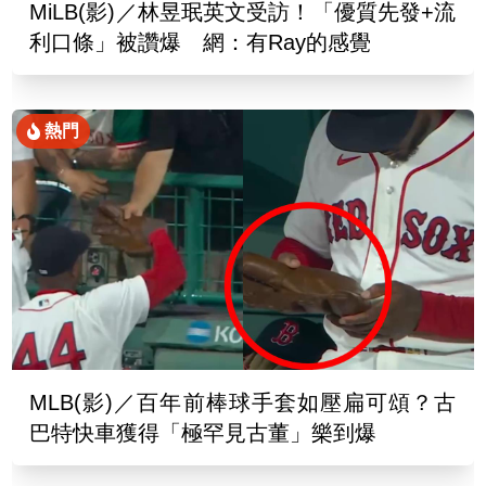
MiLB(影)／林昱珉英文受訪！「優質先發+流
利口條」被讚爆 網：有Ray的感覺
熱門
MLB(影)／百年前棒球手套如壓扁可頌？古
巴特快車獲得「極罕見古董」樂到爆