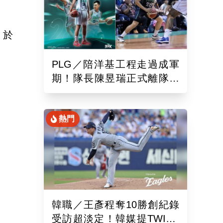
，於
PLG／陪洋基工程走過成軍
期！隊長陳昱瑞正式離隊
球團：感謝全力付出與貢獻
熱門
韓職／王彥程奪10勝創紀錄
受訪超淡定！韓媒提TWICE