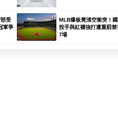
背部受
MLB爆板凳清空衝突！
冠軍爭
投手與紅襪強打遭重罰禁
7場