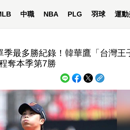
MLB
中職
NBA
PLG
羽球
運動
將單季最多勝紀錄！韓華鷹「台灣王
程奪本季第7勝