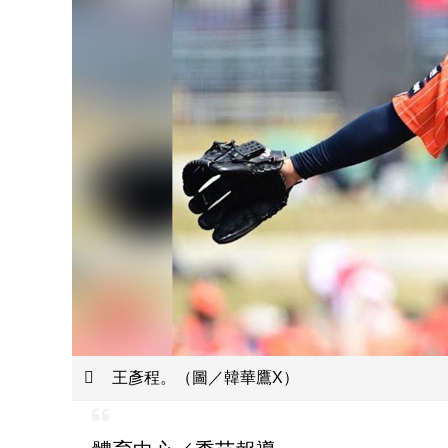
王彥程。（圖／韓華鷹X）