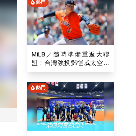
熱門
MiLB／隨時準備重返大聯
盟！台灣強投鄧愷威太空人
3A登板後援1.2局飆3K
熱門