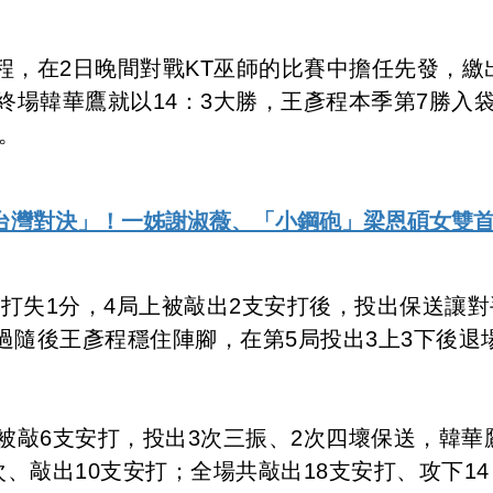
程，在2日晚間對戰KT巫師的比賽中擔任先發，繳
終場韓華鷹就以14：3大勝，王彥程本季第7勝入
。
台灣對決」！一姊謝淑薇、「小鋼砲」梁恩碩女雙
安打失1分，4局上被敲出2支安打後，投出保送讓對
過隨後王彥程穩住陣腳，在第5局投出3上3下後退
被敲6支安打，投出3次三振、2次四壞保送，韓華
、敲出10支安打；全場共敲出18支安打、攻下14