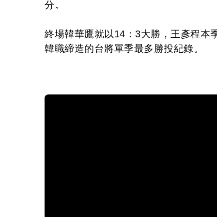
分。
終場韓華鷹就以14：3大勝，王彥程本
韓職締造的台將單季最多勝投紀錄。