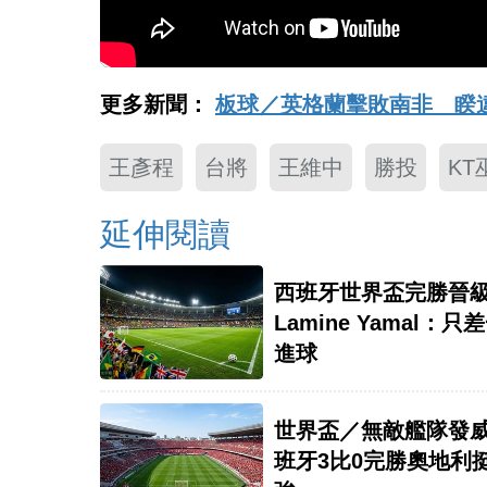
更多新聞：
板球／英格蘭擊敗南非 睽
王彥程
台將
王維中
勝投
KT
延伸閱讀
西班牙世界盃完勝晉
Lamine Yamal：只
進球
世界盃／無敵艦隊發
班牙3比0完勝奧地利挺