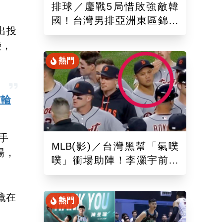
排球／鏖戰5局惜敗強敵韓
國！台灣男排亞洲東區錦標
出投
賽下場與日本交手拚晉4強戰
袋，
熱門
首輪
手
MLB(影)／台灣黑幫「氣噗
場，
噗」衝場助陣！李灝宇前輩
遭觸身球「引爆大場面」
鷹在
熱門