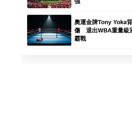
強
奧運金牌Tony Yoka
傷 退出WBA重量級
霸戰