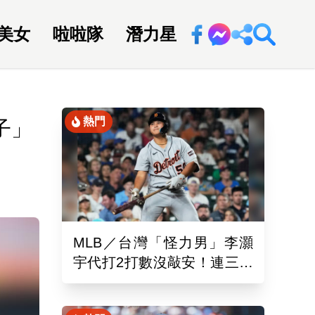
美女
啦啦隊
潛力星
回新聞網
熱門
子」
MLB／台灣「怪力男」李灝
宇代打2打數沒敲安！連三場
坐板凳 老虎11:0完封水手