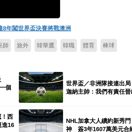
違8年闖世界盃決賽將戰澳洲
巫師
旅外
韓華鷹
韓職
體育
棒球
級
世界盃／非洲隊接連出
差一個
迦納主帥：我們有責任晉
威！西
NHL加拿大人續約新秀門
進16
神 簽3年1607萬美元合