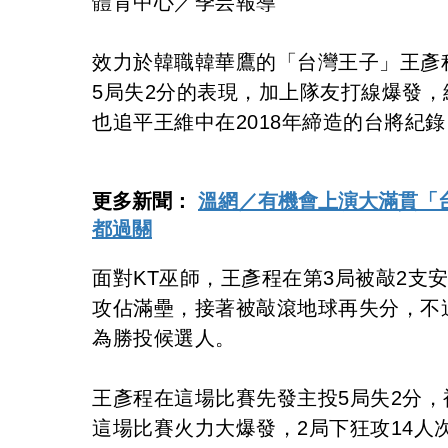
體育中心／季芸報導
效力於韓職韓華鷹的「台灣王子」王彥
5局失2分的表現，加上隊友打線爆發，
也追平王維中在2018年締造的台將紀錄
更多新聞：
溫網／有機會上演大滿貫「
都過關
面對KT巫師，王彥程在第3局被敲2支
攻佔滿壘，接著被敲滾地球再失分，不
為勝投候選人。
王彥程在這場比賽先發主投5局失2分，
這場比賽火力大爆發，2局下狂攻14人次