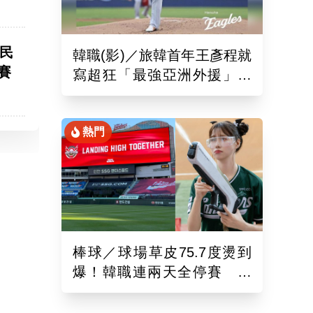
國民
韓職(影)／旅韓首年王彥程就
賽
寫超狂「最強亞洲外援」紀
錄！6局飆7K奪單季第10勝
熱門
棒球／球場草皮75.7度燙到
爆！韓職連兩天全停賽 工
作人員、球迷頻傳熱傷害