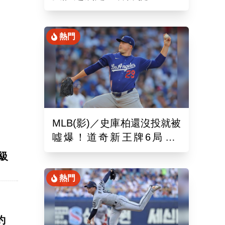
娜璉笑開懷網友全笑翻
熱門
MLB(影)／史庫柏還沒投就被
噓爆！道奇新王牌6局失2
局
分 交易後首秀吞第六敗
級
熱門
約