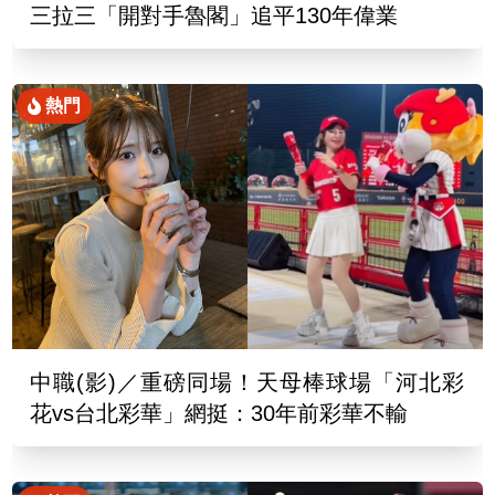
三拉三「開對手魯閣」追平130年偉業
熱門
中職(影)／重磅同場！天母棒球場「河北彩
花vs台北彩華」網挺：30年前彩華不輸