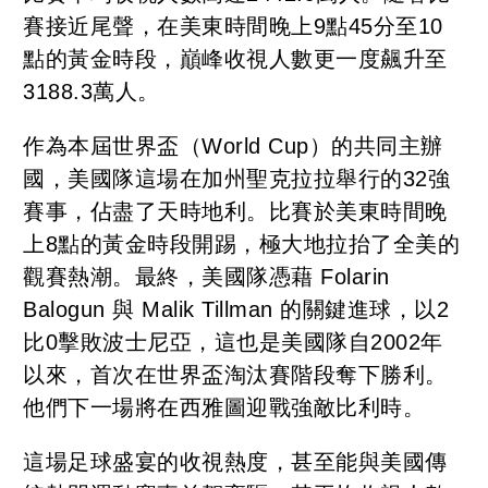
賽接近尾聲，在美東時間晚上9點45分至10
點的黃金時段，巔峰收視人數更一度飆升至
3188.3萬人。
作為本屆世界盃（World Cup）的共同主辦
國，美國隊這場在加州聖克拉拉舉行的32強
賽事，佔盡了天時地利。比賽於美東時間晚
上8點的黃金時段開踢，極大地拉抬了全美的
觀賽熱潮。最終，美國隊憑藉 Folarin
Balogun 與 Malik Tillman 的關鍵進球，以2
比0擊敗波士尼亞，這也是美國隊自2002年
以來，首次在世界盃淘汰賽階段奪下勝利。
他們下一場將在西雅圖迎戰強敵比利時。
這場足球盛宴的收視熱度，甚至能與美國傳