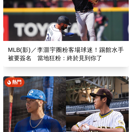
MLB(影)／李灝宇圈粉客場球迷！踢館水手
被要簽名 當地狂粉：終於見到你了
熱門