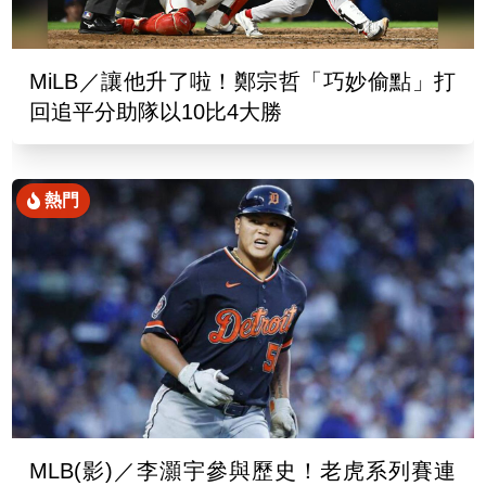
MiLB／讓他升了啦！鄭宗哲「巧妙偷點」打
回追平分助隊以10比4大勝
熱門
MLB(影)／李灝宇參與歷史！老虎系列賽連