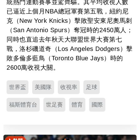
統熱門運動賽事並駕齊驅。其平均收視人數
已逼近上個月NBA總冠軍賽第五戰，紐約尼
克（New York Knicks）擊敗聖安東尼奧馬刺
（San Antonio Spurs）奪冠時的2450萬人；
同時也直追去年秋天大聯盟世界大賽第七
戰，洛杉磯道奇（Los Angeles Dodgers）擊
敗多倫多藍鳥（Toronto Blue Jays）時的
2600萬收視大關。
世界盃
美國隊
收視率
足球
福斯體育台
世足賽
體育
國際