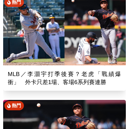
熱門
MLB／李灝宇打季後賽？老虎「戰績爆
衝」 外卡只差1場、客場6系列賽連勝
熱門