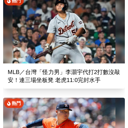
熱門
MLB／台灣「怪力男」李灝宇代打2打數沒敲
安！連三場坐板凳 老虎11:0完封水手
熱門