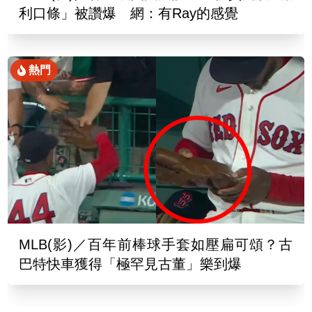
利口條」被讚爆 網：有Ray的感覺
熱門
MLB(影)／百年前棒球手套如壓扁可頌？古
巴特快車獲得「極罕見古董」樂到爆