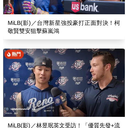
MiLB(影)／台灣新星強投豪打正面對決！柯
敬賢雙安狙擊蘇嵐鴻
熱門
MiLB(影)／林昱珉英文受訪！「優質先發+流