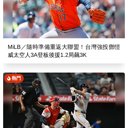
MiLB／隨時準備重返大聯盟！台灣強投鄧愷
威太空人3A登板後援1.2局飆3K
熱門