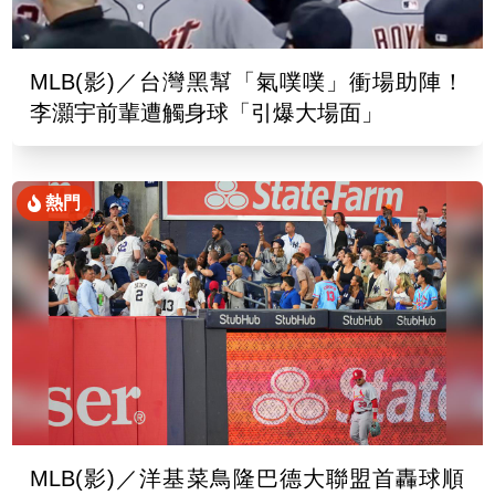
MLB(影)／台灣黑幫「氣噗噗」衝場助陣！
李灝宇前輩遭觸身球「引爆大場面」
熱門
MLB(影)／洋基菜鳥隆巴德大聯盟首轟球順