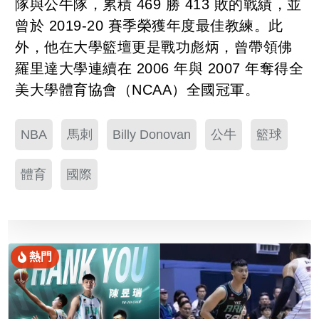
隊與公牛隊，累積 469 勝 413 敗的戰績，並
曾於 2019-20 賽季榮獲年度最佳教練。此
外，他在大學籃壇更是戰功彪炳，曾帶領佛
羅里達大學連續在 2006 年與 2007 年奪得全
美大學體育協會（NCAA）全國冠軍。
NBA
馬刺
Billy Donovan
公牛
籃球
體育
國際
熱門