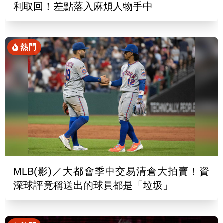
利取回！差點落入麻煩人物手中
熱門
MLB(影)／大都會季中交易清倉大拍賣！資
深球評竟稱送出的球員都是「垃圾」