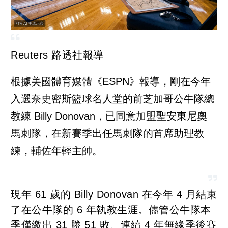
Reuters 路透社報導
根據美國體育媒體《ESPN》報導，剛在今年
入選奈史密斯籃球名人堂的前芝加哥公牛隊總
教練 Billy Donovan，已同意加盟聖安東尼奧
馬刺隊，在新賽季出任馬刺隊的首席助理教
練，輔佐年輕主帥。
現年 61 歲的 Billy Donovan 在今年 4 月結束
了在公牛隊的 6 年執教生涯。儘管公牛隊本
季僅繳出 31 勝 51 敗、連續 4 年無緣季後賽