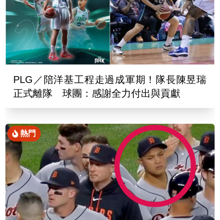
PLG／陪洋基工程走過成軍期！隊長陳昱瑞
正式離隊 球團：感謝全力付出與貢獻
熱門