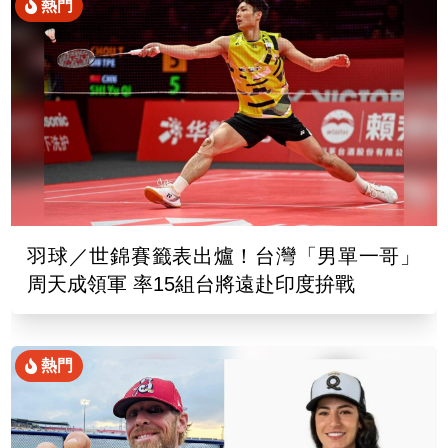
熱門
羽球／世錦賽籤表出爐！台灣「男單一哥」
周天成領軍 率15組台將遠赴印度拚戰
熱門