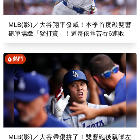
MLB(影)／大谷翔平發威！本季首度敲雙響
砲單場繳「猛打賞」！道奇依舊苦吞6連敗
熱門
MLB(影)／大谷帶傷拚了！雙響砲後親曝左