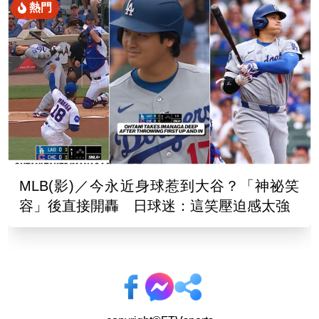
熱門
MLB(影)／今永近身球惹到大谷？「神祕笑
容」後直接開轟 日球迷：這笑壓迫感太強