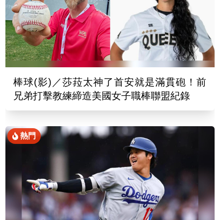
棒球(影)／莎菈太神了首安就是滿貫砲！前
兄弟打擊教練締造美國女子職棒聯盟紀錄
熱門