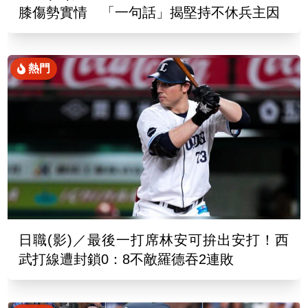
膝傷勢實情 「一句話」揭堅持不休兵主因
熱門
日職(影)／最後一打席林安可拚出安打！西
武打線遭封鎖0：8不敵羅德吞2連敗