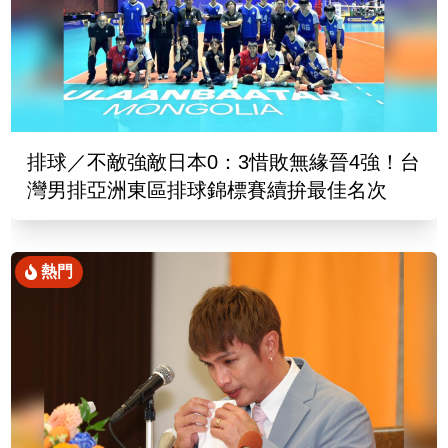
排球／不敵強敵日本0：3惜敗無緣晉4強！台
灣男排亞洲東區排球錦標賽續拚最佳名次
熱門