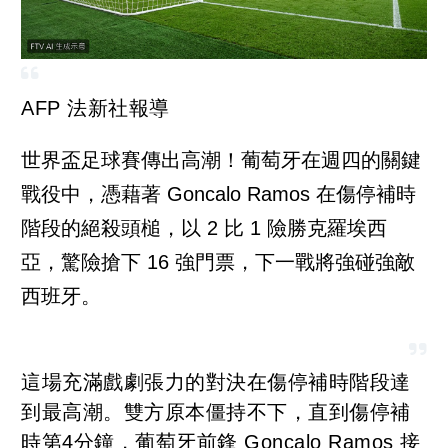
AFP 法新社報導
世界盃足球賽傳出高潮！葡萄牙在週四的關鍵
戰役中，憑藉著 Goncalo Ramos 在傷停補時
階段的絕殺頭槌，以 2 比 1 險勝克羅埃西
亞，驚險搶下 16 強門票，下一戰將強碰強敵
西班牙。
這場充滿戲劇張力的對決在傷停補時階段達
到最高潮。雙方原本僵持不下，直到傷停補
時第4分鐘，葡萄牙前鋒 Goncalo Ramos 接