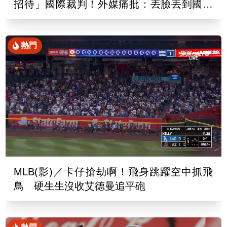
招待」國際裁判！外媒痛批：丟臉丟到國外
去
熱門
MLB(影)／卡仔搶劫啊！飛身跳躍空中抓飛
鳥 硬生生沒收艾德曼追平砲