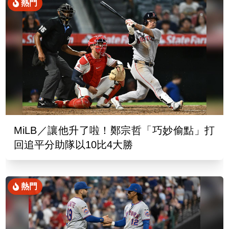
熱門
MiLB／讓他升了啦！鄭宗哲「巧妙偷點」打
回追平分助隊以10比4大勝
熱門