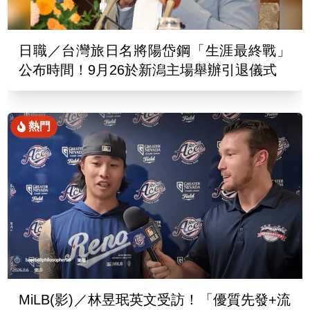
日職／台灣旅日名將陽岱鋼「生涯最終戰」
公布時間！9月26於新潟主場舉辦引退儀式
熱門
MiLB(影)／林昱珉英文受訪！「優質先發+流