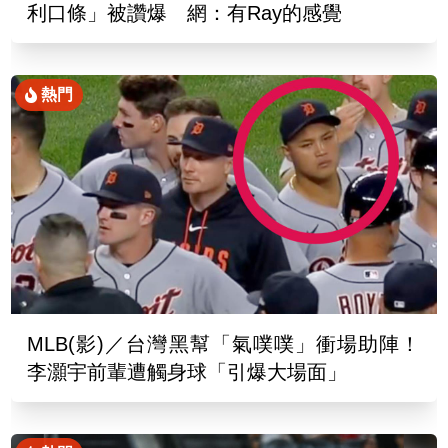
利口條」被讚爆 網：有Ray的感覺
熱門
MLB(影)／台灣黑幫「氣噗噗」衝場助陣！
李灝宇前輩遭觸身球「引爆大場面」