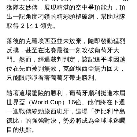
獲隊友妙傳，展現精湛的空中爭頂能力，頂
出一記角度刁鑽的精彩頭槌破網，幫助球隊
取得 2 比 1 領先。
落後的克羅埃西亞並未放棄，隨即發動猛烈
反撲，甚至在比賽最後一刻攻破葡萄牙大
門。然而，經過裁判判定，該記追平球因越
位在先而被判無效，克羅埃西亞無力回天，
只能眼睜睜看著葡萄牙帶走勝利。
隨著這場驚險的勝利，葡萄牙順利挺進本屆
世界盃（World Cup）16強。他們將在下週
一迎戰傳統勁旅西班牙，這場「伊比利半島
德比」的強強對決，勢必將成為全球球迷矚
目的焦點。