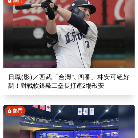
熱門
日職(影)／西武「台灣ㄟ四番」林安可絕好
調！對戰軟銀敲二壘長打連2場敲安
熱門