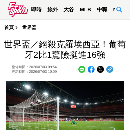
即時
旅外
大谷
MLB
中職
NBA
首頁
世界盃
世界盃／絕殺克羅埃西亞！葡萄
牙2比1驚險挺進16強
發佈時間：2026/07/03 09:54
更新時間：2026/07/03 10:09