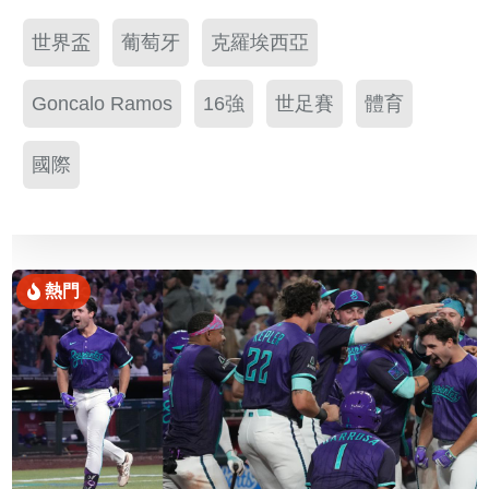
世界盃
葡萄牙
克羅埃西亞
Goncalo Ramos
16強
世足賽
體育
國際
熱門