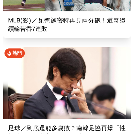
MLB(影)／瓦德施密特再見兩分砲！道奇繼
續輸苦吞7連敗
熱門
足球／到底還能多腐敗？南韓足協再爆「性