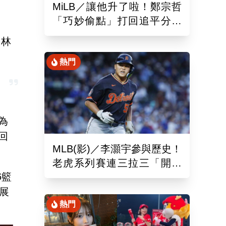
MiLB／讓他升了啦！鄭宗哲
「巧妙偷點」打回追平分助
隊以10比4大勝
人林
熱門
為
回
MLB(影)／李灝宇參與歷史！
老虎系列賽連三拉三「開對
6籃
手魯閣」追平130年偉業
展
熱門