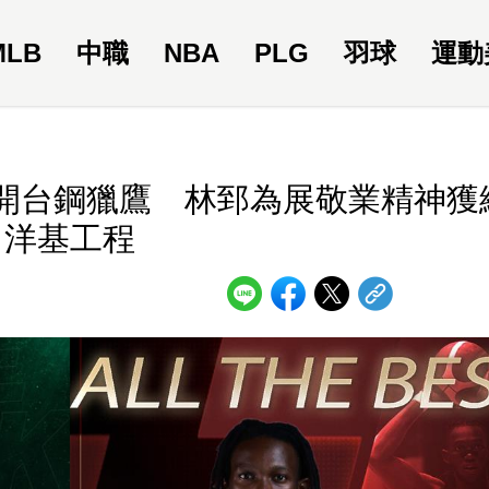
MLB
中職
NBA
PLG
羽球
運動
離開台鋼獵鷹 林郅為展敬業精神獲
洋基工程