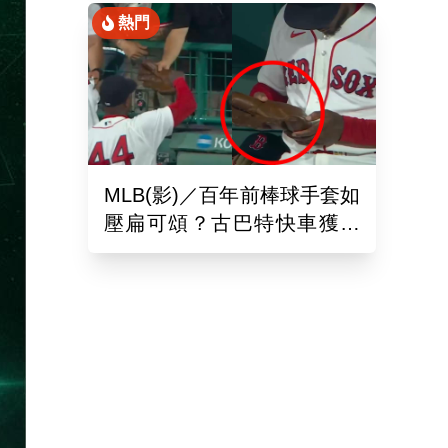
熱門
MLB(影)／百年前棒球手套如
壓扁可頌？古巴特快車獲得
「極罕見古董」樂到爆