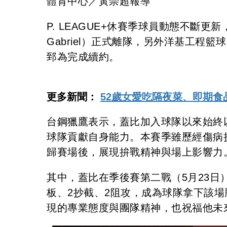
體育中心／黃崇超報導
P. LEAGUE+休賽季球員動態不斷更
Gabriel）正式離隊，另外洋基工
郅為完成續約。
更多新聞：
52歲女愛吃隔夜菜、即期食
台鋼獵鷹表示，蓋比加入球隊以來始終
球隊貢獻自身能力。本賽季雖歷經傷病
歸賽場後，展現拚戰精神與場上影響力
其中，蓋比在季後賽第二戰（5月23日
板、2抄截、2阻攻，成為球隊拿下該
現的專業態度與團隊精神，也祝福他未