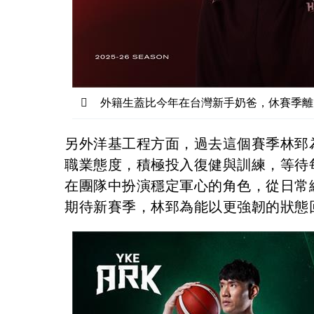
外籍生蓋比今年在台灣新手奶爸，休賽季離
另外洋基工程方面，過去這個賽季林郅
職業態度，積極投入復健與訓練，等待
在團隊中扮演穩定軍心的角色，從日常
期待新賽季，林郅為能以更強韌的狀態