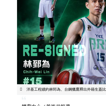
洋基工程續約林郅為、台鋼獵鷹釋出外籍生蓋比