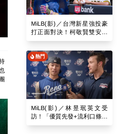
MiLB(影)／台灣新星強投豪
打正面對決！柯敬賢雙安狙
擊蘇嵐鴻
熱門
持
也
團
MiLB(影)／林昱珉英文受
訪！「優質先發+流利口條」
被讚爆 網：有Ray的感覺