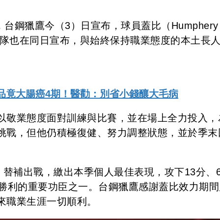
新，台鋼獵鷹今（3）日宣布，球員蓋比（Humphery
程籃球隊也在同日宣布，與始終保持職業態度的本土長
品竟大腸癌4期！醫勸：別省小錢釀大毛病
以敬業態度面對訓練與比賽，並在場上全力投入，
挑戰，但他仍積極復健、努力調整狀態，並於季末
。
）替補出戰，繳出本季個人最佳表現，攻下13分、
場勝利的重要功臣之一。台鋼獵鷹感謝蓋比效力期間
來職業生涯一切順利。