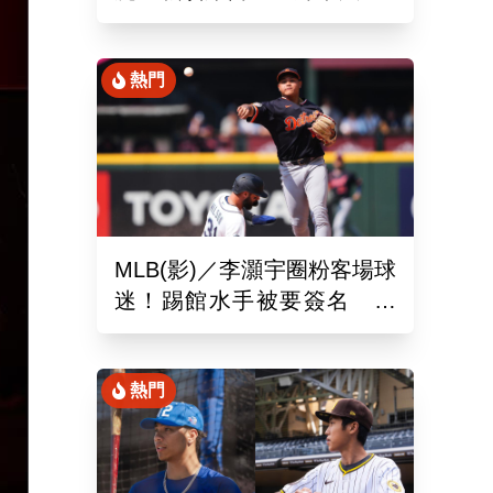
場、客場6系列賽連勝
熱門
MLB(影)／李灝宇圈粉客場球
迷！踢館水手被要簽名 當
地狂粉：終於見到你了
熱門