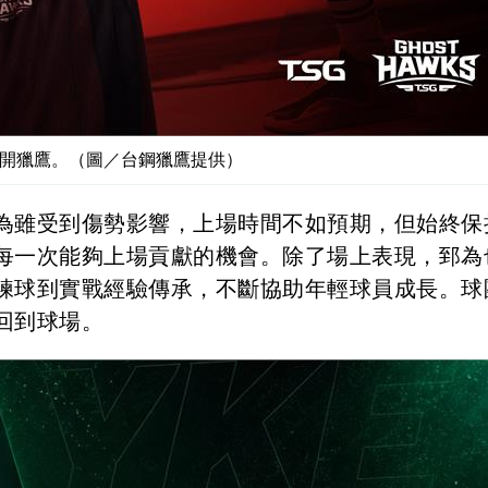
開獵鷹。（圖／台鋼獵鷹提供）
為雖受到傷勢影響，上場時間不如預期，但始終保
每一次能夠上場貢獻的機會。除了場上表現，郅為
練球到實戰經驗傳承，不斷協助年輕球員成長。球
回到球場。