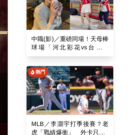
中職(影)／重磅同場！天母棒
球場「河北彩花vs台北彩
華」網挺：30年前彩華不輸
熱門
MLB／李灝宇打季後賽？老
虎「戰績爆衝」 外卡只差1