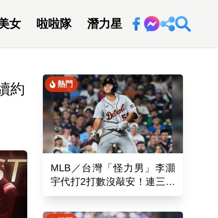
美女
啦啦隊
潛力星
回新聞網
熱門
續約
MLB／台灣「怪力男」李灝
宇代打2打數沒敲安！連三場
坐板凳 老虎11:0完封水手