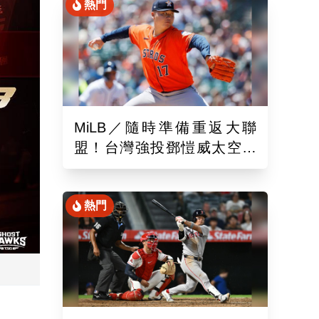
熱門
MiLB／隨時準備重返大聯
盟！台灣強投鄧愷威太空人
3A登板後援1.2局飆3K
熱門