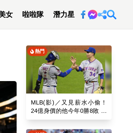
美女
啦啦隊
潛力星
回新聞網
熱門
MLB(影)／又見薪水小偷！
24億身價的他今年0勝8敗 幽
靈指叉只能從牛棚出發