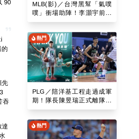
 90
MLB(影)／台灣黑幫「氣噗
噗」衝場助陣！李灝宇前輩
遭觸身球「引爆大場面」
熱門
i
場的
領先
PLG／陪洋基工程走過成軍
3
期！隊長陳昱瑞正式離隊
苦吞
球團：感謝全力付出與貢獻
數達
熱門
。水