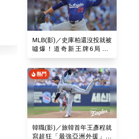
MLB(影)／史庫柏還沒投就被
噓爆！道奇新王牌6局失2
分 交易後首秀吞第六敗
熱門
韓職(影)／旅韓首年王彥程就
寫超狂「最強亞洲外援」紀