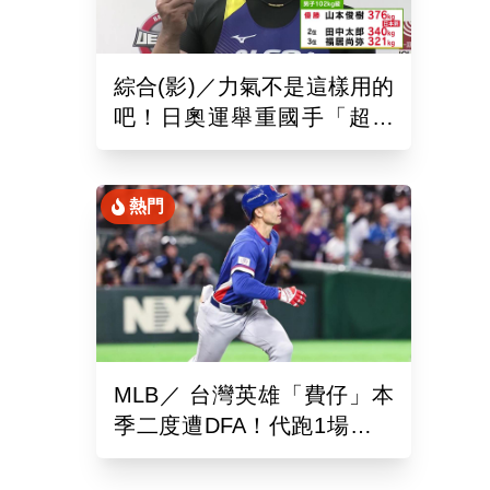
綜合(影)／力氣不是這樣用的
吧！日奧運舉重國手「超商
偷雞蛋」被活逮把店員推到
骨折
熱門
MLB／ 台灣英雄「費仔」本
季二度遭DFA！代跑1場沒有
打擊機會...