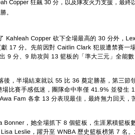
hleah Copper 狂飆 30 分，以及隊友火力支援，最終以
連勝。
leah Copper 砍下全場最高的 30 分外，Lex
17 分。先前因對 Caitlin Clark 犯規遭禁賽一
即繳出 9 分、9 助攻與 13 籃板的「準大三元」全能數
，半場結束就以 55 比 36 奠定勝基，第三節
場比賽手感低迷，團隊命中率僅 41.9% 並發生 1
n 和 Awa Fam 各拿 13 分表現最佳，最終無力回天，
 Bonner，她全場抓下 8 個籃板，生涯累積籃板
isa Leslie，躍升至 WNBA 歷史籃板榜第 7 名