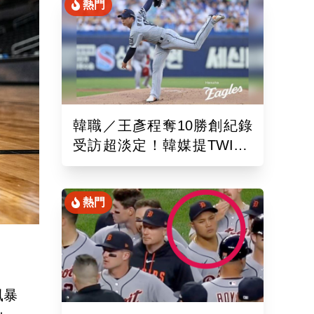
熱門
韓職／王彥程奪10勝創紀錄
受訪超淡定！韓媒提TWICE
娜璉笑開懷網友全笑翻
熱門
風暴