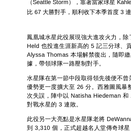
（Seattle Storm），靠著當家球星 Ka
比 67 大勝對手，順利收下本季首度 3 
鳳凰城水星此役展現強大進攻火力，除了 Kah
Held 也投進生涯新高的 5 記三分球、貢獻 
Alyssa Thomas 本場解禁復出，隨
據，帶領球隊一路壓制對手。
水星隊在第一節中段取得領先後便不曾落後
優勢更一度擴大至 26 分。西雅圖風暴整
次失誤，陣中以 Natisha Hiedema
對戰水星的 3 連敗。
此役另一大亮點是水星隊老將 DeWanna
到 3,310 個，正式超越名人堂傳奇球星 L