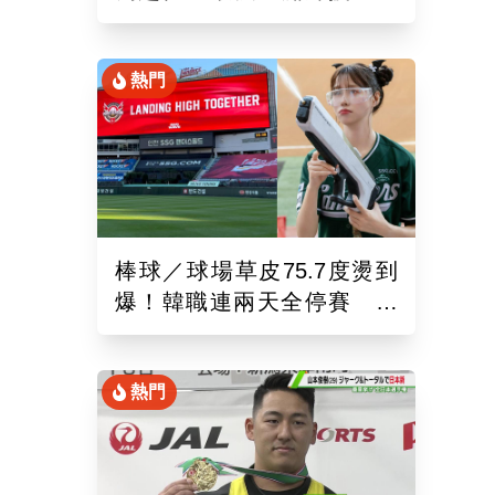
錄！6局飆7K奪單季第10勝
熱門
棒球／球場草皮75.7度燙到
爆！韓職連兩天全停賽 工
作人員、球迷頻傳熱傷害
熱門