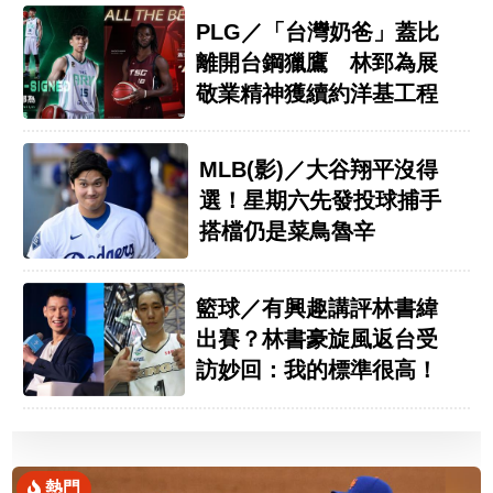
PLG／「台灣奶爸」蓋比
離開台鋼獵鷹 林郅為展
敬業精神獲續約洋基工程
MLB(影)／大谷翔平沒得
選！星期六先發投球捕手
搭檔仍是菜鳥魯辛
籃球／有興趣講評林書緯
出賽？林書豪旋風返台受
訪妙回：我的標準很高！
熱門