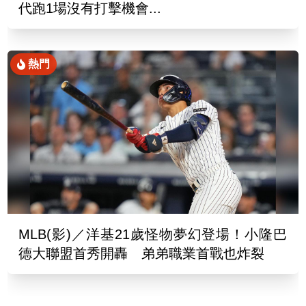
代跑1場沒有打擊機會...
熱門
MLB(影)／洋基21歲怪物夢幻登場！小隆巴
德大聯盟首秀開轟 弟弟職業首戰也炸裂