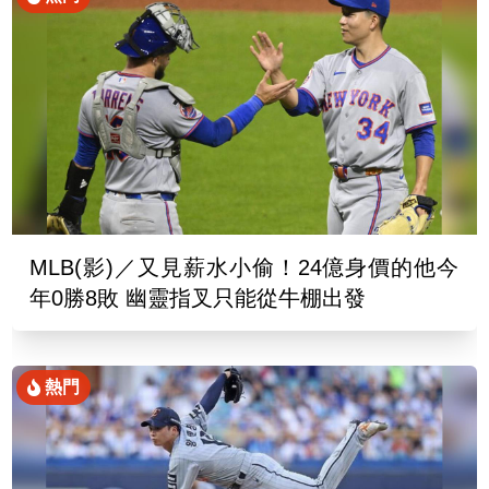
MLB(影)／又見薪水小偷！24億身價的他今
年0勝8敗 幽靈指叉只能從牛棚出發
熱門