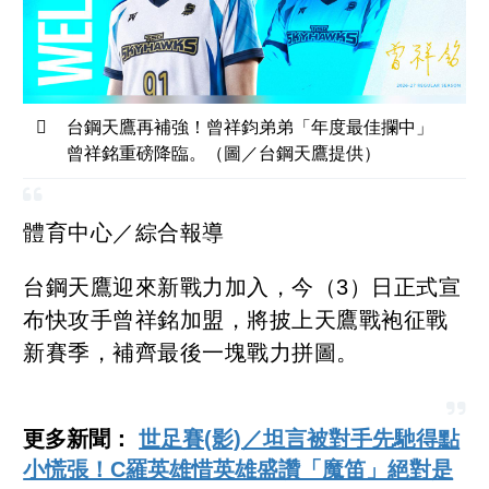
台鋼天鷹再補強！曾祥鈞弟弟「年度最佳攔中」
曾祥銘重磅降臨。（圖／台鋼天鷹提供）
體育中心／綜合報導
台鋼天鷹迎來新戰力加入，今（3）日正式宣
布快攻手曾祥銘加盟，將披上天鷹戰袍征戰
新賽季，補齊最後一塊戰力拼圖。
更多新聞：
世足賽(影)／坦言被對手先馳得點
小慌張！C羅英雄惜英雄盛讚「魔笛」絕對是