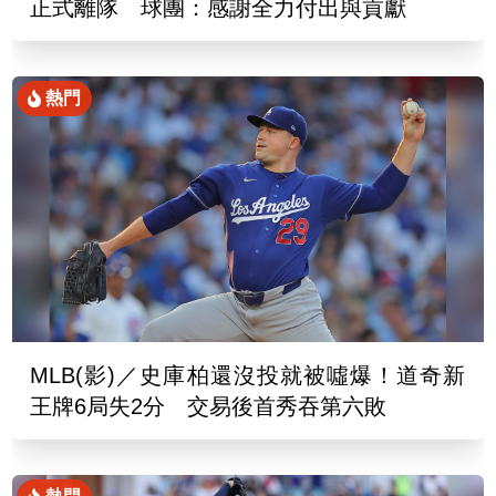
正式離隊 球團：感謝全力付出與貢獻
熱門
MLB(影)／史庫柏還沒投就被噓爆！道奇新
王牌6局失2分 交易後首秀吞第六敗