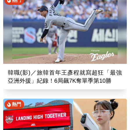
熱門
韓職(影)／旅韓首年王彥程就寫超狂「最強
亞洲外援」紀錄！6局飆7K奪單季第10勝
熱門