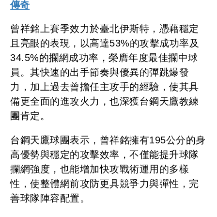
傳奇
曾祥銘上賽季效力於臺北伊斯特，憑藉穩定
且亮眼的表現，以高達53%的攻擊成功率及
34.5%的攔網成功率，榮膺年度最佳攔中球
員。其快速的出手節奏與優異的彈跳爆發
力，加上過去曾擔任主攻手的經驗，使其具
備更全面的進攻火力，也深獲台鋼天鷹教練
團肯定。
台鋼天鷹球團表示，曾祥銘擁有195公分的身
高優勢與穩定的攻擊效率，不僅能提升球隊
攔網強度，也能增加快攻戰術運用的多樣
性，使整體網前攻防更具競爭力與彈性，完
善球隊陣容配置。