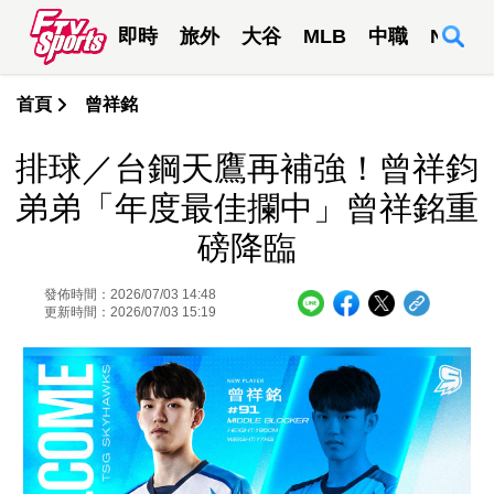
即時
旅外
大谷
MLB
中職
NBA
首頁
曾祥銘
排球／台鋼天鷹再補強！曾祥鈞
弟弟「年度最佳攔中」曾祥銘重
磅降臨
發佈時間：2026/07/03 14:48
更新時間：2026/07/03 15:19