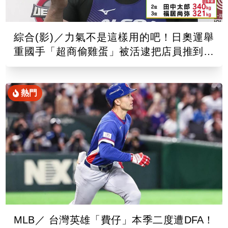
綜合(影)／力氣不是這樣用的吧！日奧運舉
重國手「超商偷雞蛋」被活逮把店員推到骨
折
熱門
MLB／ 台灣英雄「費仔」本季二度遭DFA！