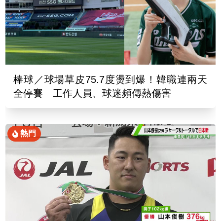
棒球／球場草皮75.7度燙到爆！韓職連兩天
全停賽 工作人員、球迷頻傳熱傷害
熱門