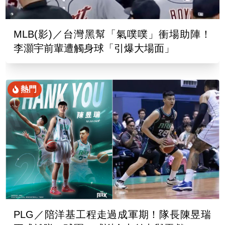
MLB(影)／台灣黑幫「氣噗噗」衝場助陣！
李灝宇前輩遭觸身球「引爆大場面」
熱門
PLG／陪洋基工程走過成軍期！隊長陳昱瑞