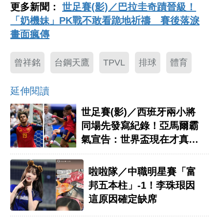
更多新聞：
世足賽(影)／巴拉圭奇蹟晉級！
「奶機妹」PK戰不敢看跪地祈禱 賽後落淚
畫面瘋傳
曾祥銘
台鋼天鷹
TPVL
排球
體育
延伸閱讀
世足賽(影)／西班牙兩小將
同場先發寫紀錄！亞馬爾霸
氣宣告：世界盃現在才真正
開始
啦啦隊／中職明星賽「富
邦五本柱」-1！李珠珢因
這原因確定缺席