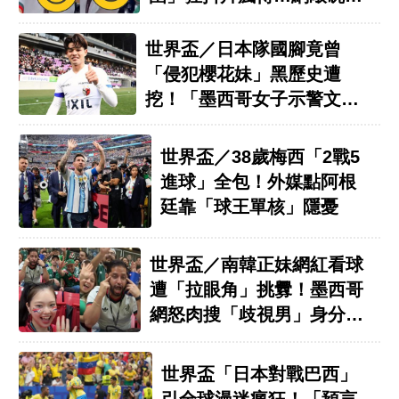
問IG
世界盃／日本隊國腳竟曾
「侵犯櫻花妹」黑歷史遭
挖！「墨西哥女子示警文」
吸千萬人看
世界盃／38歲梅西「2戰5
進球」全包！外媒點阿根
廷靠「球王單核」隱憂
世界盃／南韓正妹網紅看球
遭「拉眼角」挑釁！墨西哥
網怒肉搜「歧視男」身分曝
光
世界盃「日本對戰巴西」
引全球漫迷瘋狂！「預言