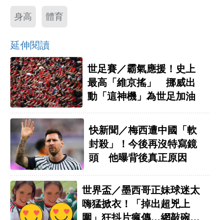
身高
體育
延伸閱讀
世足賽／霸氣應援！史上
最高「維京搖」 挪威出
動「這神機」為世足加油
快新聞／梅西遭中國「軟
封殺」！今後再沒特寫鏡
頭 他曝背後真正原因
世界盃／墨西哥正妹球迷太
嗨猛掀衣！「掉出超兇上
圍」狂抖片瘋傳…網敲碗激