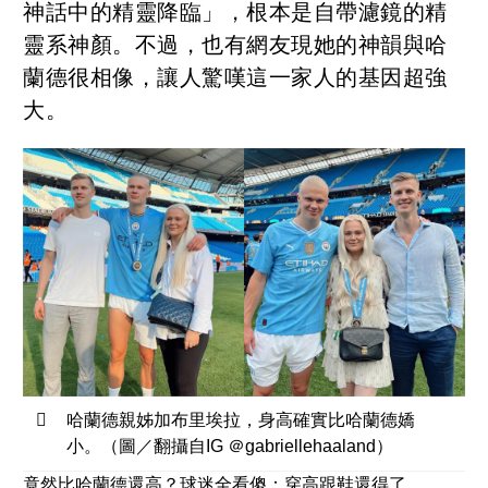
神話中的精靈降臨」，根本是自帶濾鏡的精
靈系神顏。不過，也有網友現她的神韻與哈
蘭德很相像，讓人驚嘆這一家人的基因超強
大。
哈蘭德親姊加布里埃拉，身高確實比哈蘭德嬌
小。（圖／翻攝自IG ＠gabriellehaaland）
竟然比哈蘭德還高？球迷全看傻：穿高跟鞋還得了