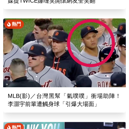
媒提TWICE娜璉笑開懷網友全笑翻
熱門
MLB(影)／台灣黑幫「氣噗噗」衝場助陣！
李灝宇前輩遭觸身球「引爆大場面」
熱門