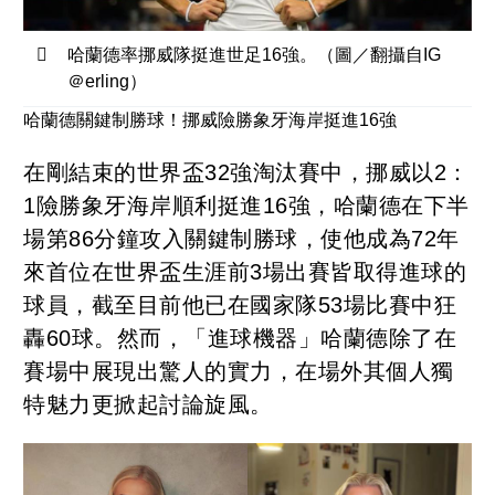
哈蘭德率挪威隊挺進世足16強。（圖／翻攝自IG
＠erling）
哈蘭德關鍵制勝球！挪威險勝象牙海岸挺進16強
在剛結束的世界盃32強淘汰賽中，挪威以2：
1險勝象牙海岸順利挺進16強，哈蘭德在下半
場第86分鐘攻入關鍵制勝球，使他成為72年
來首位在世界盃生涯前3場出賽皆取得進球的
球員，截至目前他已在國家隊53場比賽中狂
轟60球。然而，「進球機器」哈蘭德除了在
賽場中展現出驚人的實力，在場外其個人獨
特魅力更掀起討論旋風。