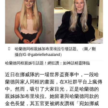
哈蘭德同框親姊加布里埃拉引發話題。（圖／翻
攝自IG ＠gabriellehaaland）
哈蘭德同框親姊引話題！網狂讚：如神話精靈降臨
近日在挪威隊的一場世界盃賽事中，一段哈
蘭德與家人同框的畫面，在X社群平台上瘋傳
中。然而，吸引了大家目光，正是哈蘭德的
親姊姊加布里埃拉。她留著與哈蘭德同款的
金色長髮，其五官更被網友讚稱「宛如挪威