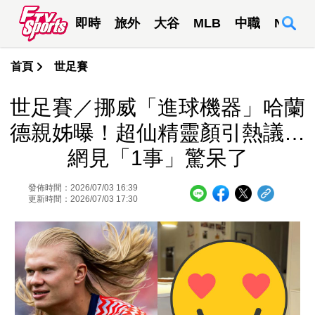
即時
旅外
大谷
MLB
中職
NBA
首頁
世足賽
世足賽／挪威「進球機器」哈蘭
德親姊曝！超仙精靈顏引熱議…
網見「1事」驚呆了
發佈時間：2026/07/03 16:39
更新時間：2026/07/03 17:30