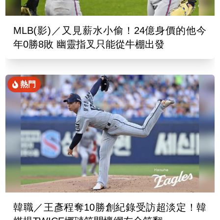
MLB(影)／又見薪水小偷！24億身價的他今
年0勝8敗 幽靈指叉只能從牛棚出發
熱門
韓職／王彥程奪10勝創紀錄受訪超淡定！韓