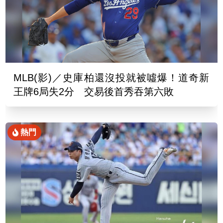
MLB(影)／史庫柏還沒投就被噓爆！道奇新
王牌6局失2分 交易後首秀吞第六敗
熱門