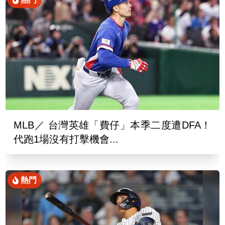
MLB／ 台灣英雄「費仔」本季二度遭DFA！
代跑1場沒有打擊機會...
熱門