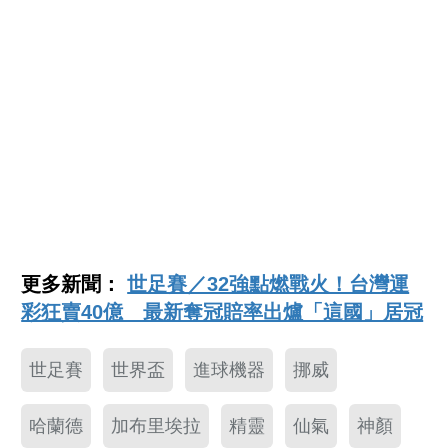
更多新聞：
世足賽／32強點燃戰火！台灣運
彩狂賣40億 最新奪冠賠率出爐「這國」居冠
世足賽
世界盃
進球機器
挪威
哈蘭德
加布里埃拉
精靈
仙氣
神顏