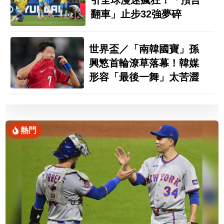
翻車」止步32強夢碎
世界盃／「南韓國寶」孫
興慜首輪潦草落幕！韓媒
形容「最後一舞」太苦澀
熱門