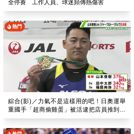
全停賽 工作人員、球迷頻傳熱傷害
熱門
綜合(影)／力氣不是這樣用的吧！日奧運舉
重國手「超商偷雞蛋」被活逮把店員推到骨
折
熱門