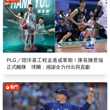
PLG／陪洋基工程走過成軍期！隊長陳昱瑞
正式離隊 球團：感謝全力付出與貢獻
熱門