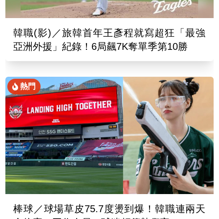
韓職(影)／旅韓首年王彥程就寫超狂「最強
亞洲外援」紀錄！6局飆7K奪單季第10勝
熱門
棒球／球場草皮75.7度燙到爆！韓職連兩天