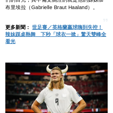
布里埃拉（Gabrielle Braut Haaland）。
更多新聞：
世足賽／英格蘭贏球嗨到失控！
辣妹踩桌熱舞 下秒「球衣一掀」驚天雙峰全
看光