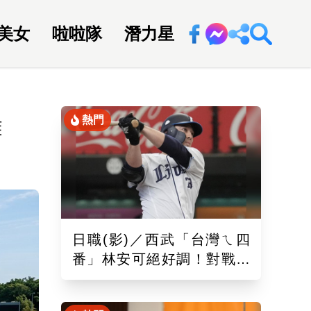
美女
啦啦隊
潛力星
回新聞網
熱門
難
日職(影)／西武「台灣ㄟ四
番」林安可絕好調！對戰軟
銀敲二壘長打連2場敲安