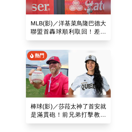
MLB(影)／洋基菜鳥隆巴德大
聯盟首轟球順利取回！差點
落入麻煩人物手中
熱門
棒球(影)／莎菈太神了首安就
是滿貫砲！前兄弟打擊教練
締造美國女子職棒聯盟紀錄