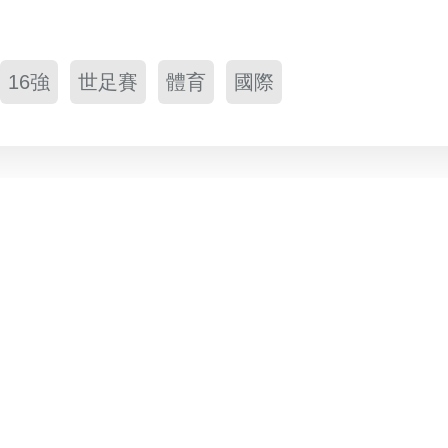
16強
世足賽
體育
國際