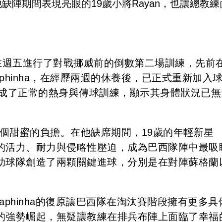
陣期間表現亮眼的19歲小將Rayan，也讓總教練
西隊在週五進行了對戰挪威前的倒數第二場訓練，先前
phinha，在經歷兩週的休養後，已正式重新加入
完成了正常的熱身與傳球訓練，顯示其身體狀況已無
練一個甜蜜的負擔。在他缺席期間，19歲的年輕新星
人的活力、耐力與侵略性壓迫，成為巴西隊陣中最吸
幫助球隊創造了兩顆關鍵進球，分別是在對陣蘇格蘭
Raphinha的復原讓巴西隊在淘汰賽階段擁有更多具
n的強勢崛起，無疑讓教練在排兵布陣上面臨了幸福