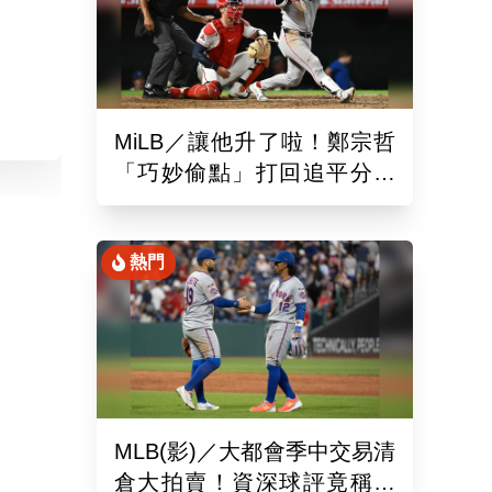
MiLB／讓他升了啦！鄭宗哲
「巧妙偷點」打回追平分助
隊以10比4大勝
熱門
MLB(影)／大都會季中交易清
倉大拍賣！資深球評竟稱送