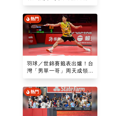
出的球員都是「垃圾」
熱門
羽球／世錦賽籤表出爐！台
灣「男單一哥」周天成領軍
率15組台將遠赴印度拚戰
熱門