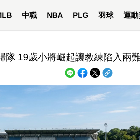
MLB
中職
NBA
PLG
羽球
運動
傷癒歸隊 19歲小將崛起讓教練陷入兩