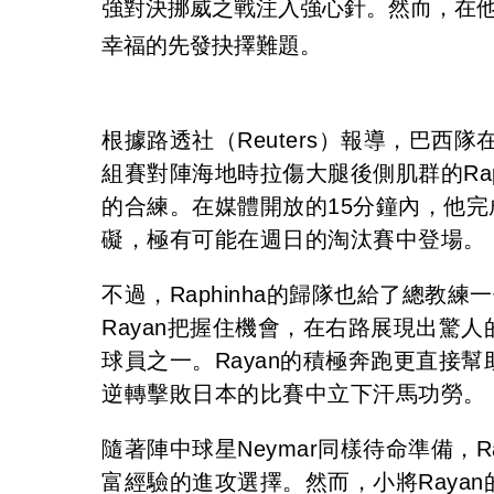
強對決挪威之戰注入強心針。然而，在他缺
幸福的先發抉擇難題。
根據路透社（Reuters）報導，巴
組賽對陣海地時拉傷大腿後側肌群的Ra
的合練。在媒體開放的15分鐘內，他
礙，極有可能在週日的淘汰賽中登場。
不過，Raphinha的歸隊也給了總教
Rayan把握住機會，在右路展現出驚
球員之一。Rayan的積極奔跑更直接
逆轉擊敗日本的比賽中立下汗馬功勞。
隨著陣中球星Neymar同樣待命準備，
富經驗的進攻選擇。然而，小將Raya