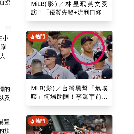
面臨
MiLB(影)／林昱珉英文受
訪！「優質先發+流利口條」
被讚爆 網：有Ray的感覺
熱門
在小
球隊
大
MLB(影)／台灣黑幫「氣噗
睛的
噗」衝場助陣！李灝宇前輩
以及
遭觸身球「引爆大場面」
備豐
熱門
的抉