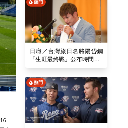
熱門
日職／台灣旅日名將陽岱鋼
「生涯最終戰」公布時間！9
月26於新潟主場舉辦引退儀
式
熱門
16