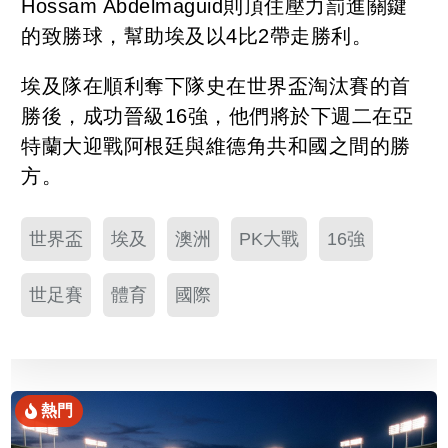
Hossam Abdelmaguid則頂住壓力罰進關鍵
的致勝球，幫助埃及以4比2帶走勝利。
埃及隊在順利奪下隊史在世界盃淘汰賽的首
勝後，成功晉級16強，他們將於下週二在亞
特蘭大迎戰阿根廷與維德角共和國之間的勝
方。
世界盃
埃及
澳洲
PK大戰
16強
世足賽
體育
國際
熱門