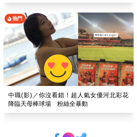
熱門
中職(影)／你沒看錯！超人氣女優河北彩花
降臨天母棒球場 粉絲全暴動