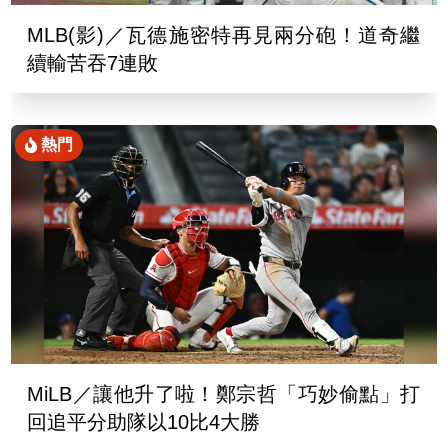
MLB(影)／瓦德施密特再見兩分砲！道奇繼
續輸苦吞7連敗
熱門
MiLB／讓他升了啦！鄭宗哲「巧妙偷點」打
回追平分助隊以10比4大勝