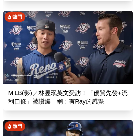
熱門
MiLB(影)／林昱珉英文受訪！「優質先發+流
利口條」被讚爆 網：有Ray的感覺
熱門