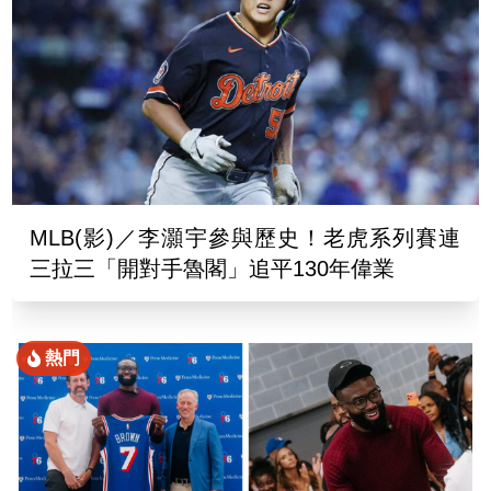
MLB(影)／李灝宇參與歷史！老虎系列賽連
三拉三「開對手魯閣」追平130年偉業
熱門