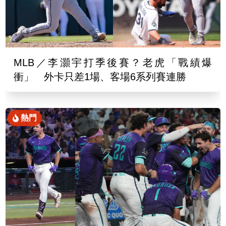
MLB／李灝宇打季後賽？老虎「戰績爆
衝」 外卡只差1場、客場6系列賽連勝
熱門