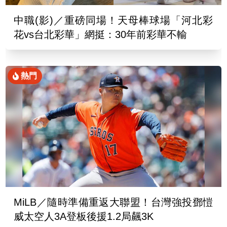
中職(影)／重磅同場！天母棒球場「河北彩
花vs台北彩華」網挺：30年前彩華不輸
熱門
MiLB／隨時準備重返大聯盟！台灣強投鄧愷
威太空人3A登板後援1.2局飆3K