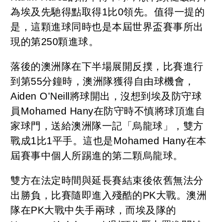
為埃及先馳得點取得1比0領先。值得一提的
是，這顆進球同時也是本屆世界盃賽事所出
現的第250顆進球。
落後的澳洲隊在下半場展開反撲，比賽進行
到第55分鐘時，澳洲隊獲得自由球機會，
Aiden O'Neill將球開出，沒想到埃及防守球
員Mohamed Hany在防守時不慎將球頂進自
家球門，送給澳洲隊一記「烏龍球」，雙方
戰成1比1平手。這也是Mohamed Hany在本
屆賽事中個人所踢進的第二顆烏龍球。
雙方在法定時間與延長賽結束後依舊無法分
出勝負，比賽隨即進入殘酷的PK大戰。澳洲
隊在PK大戰中失手兩球，而埃及隊的