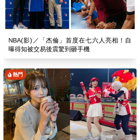
NBA(影)／「杰倫」首度在七六人亮相！自
曝得知被交易後震驚到砸手機
熱門