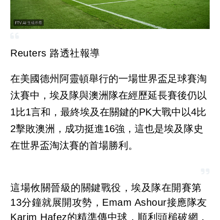
Reuters 路透社報導
在美國德州阿靈頓舉行的一場世界盃足球賽淘
汰賽中，埃及隊與澳洲隊在經歷延長賽後仍以
1比1言和，最終埃及在關鍵的PK大戰中以4比
2擊敗澳洲，成功挺進16強，這也是埃及隊史
在世界盃淘汰賽的首場勝利。
這場攸關晉級的關鍵戰役，埃及隊在開賽第
13分鐘就展開攻勢，Emam Ashour接應隊友
Karim Hafez的精準傳中球，順利頭槌破網，