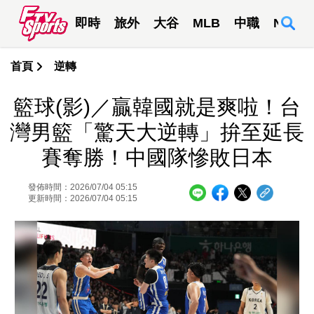
即時
旅外
大谷
MLB
中職
NBA
首頁
逆轉
籃球(影)／贏韓國就是爽啦！台
灣男籃「驚天大逆轉」拚至延長
賽奪勝！中國隊慘敗日本
發佈時間：2026/07/04 05:15
更新時間：2026/07/04 05:15