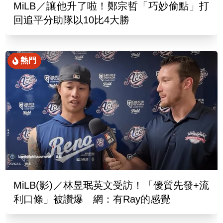
MiLB／讓他升了啦！鄭宗哲「巧妙偷點」打
回追平分助隊以10比4大勝
熱門
MiLB(影)／林昱珉英文受訪！「優質先發+流
利口條」被讚爆 網：有Ray的感覺