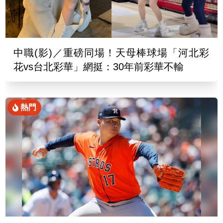
中職(影)／重磅同場！天母棒球場「河北彩
花vs台北彩華」網挺：30年前彩華不輸
熱門