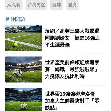
延長賽
台灣男籃
籃球
體育
延伸閱讀
溫網／高芙三盤大戰擊退
同胞劉婧文 挺進16強追
平生涯最佳
世界盃美前鋒領紅牌遭禁
賽 轉職「最強啦啦隊」
力挺隊友抗比利時
世界盃16強強碰摩洛哥
加拿大主帥嚴防對手「零
缺點」