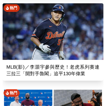
熱門
MLB(影)／李灝宇參與歷史！老虎系列賽連
三拉三「開對手魯閣」追平130年偉業
熱門