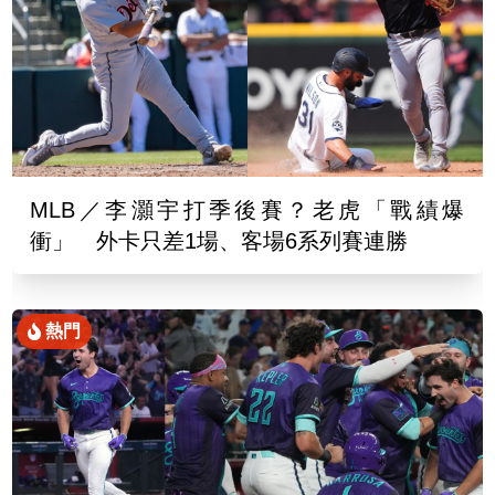
MLB／李灝宇打季後賽？老虎「戰績爆
衝」 外卡只差1場、客場6系列賽連勝
熱門