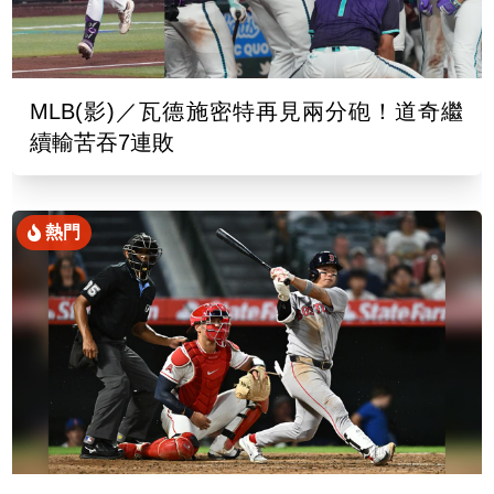
MLB(影)／瓦德施密特再見兩分砲！道奇繼
續輸苦吞7連敗
熱門