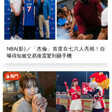
NBA(影)／「杰倫」首度在七六人亮相！自
曝得知被交易後震驚到砸手機
熱門