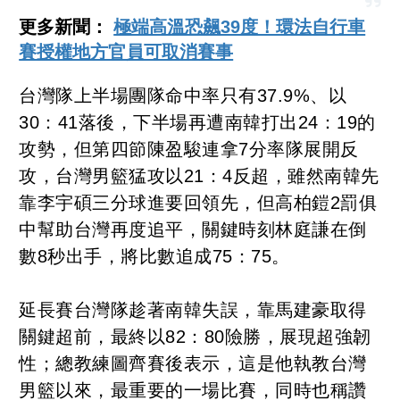
更多新聞：
極端高溫恐飆39度！環法自行車
賽授權地方官員可取消賽事
台灣隊上半場團隊命中率只有37.9%、以
30：41落後，下半場再遭南韓打出24：19的
攻勢，但第四節陳盈駿連拿7分率隊展開反
攻，台灣男籃猛攻以21：4反超，雖然南韓先
靠李宇碩三分球進要回領先，但高柏鎧2罰俱
中幫助台灣再度追平，關鍵時刻林庭謙在倒
數8秒出手，將比數追成75：75。
延長賽台灣隊趁著南韓失誤，靠馬建豪取得
關鍵超前，最終以82：80險勝，展現超強韌
性；總教練圖齊賽後表示，這是他執教台灣
男籃以來，最重要的一場比賽，同時也稱讚