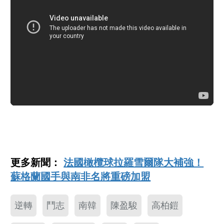
更多新聞：
法國橄欖球拉羅雪爾隊大補強！
蘇格蘭國手與南非名將重磅加盟
逆轉
鬥志
南韓
陳盈駿
高柏鎧