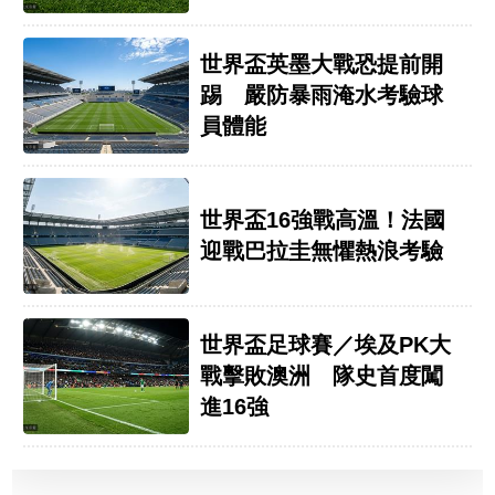
世界盃英墨大戰恐提前開
踢 嚴防暴雨淹水考驗球
員體能
世界盃16強戰高溫！法國
迎戰巴拉圭無懼熱浪考驗
世界盃足球賽／埃及PK大
戰擊敗澳洲 隊史首度闖
進16強