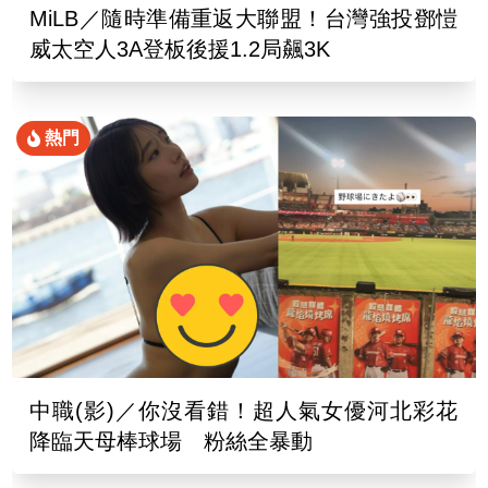
MiLB／隨時準備重返大聯盟！台灣強投鄧愷
威太空人3A登板後援1.2局飆3K
熱門
中職(影)／你沒看錯！超人氣女優河北彩花
降臨天母棒球場 粉絲全暴動