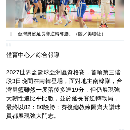
台灣男籃延長賽逆轉奪勝。（圖／美聯社）
體育中心／綜合報導
2027世界盃籃球亞洲區資格賽，首輪第三階
段3日晚間在南韓登場，面對地主南韓隊，台
灣男籃雖然一度落後多達19分，但仍展現強
大韌性追比平比數，並於延長賽逆轉戰局，
最終以82：80險勝；賽後總教練圖齊大讚球
員都展現強大鬥志。