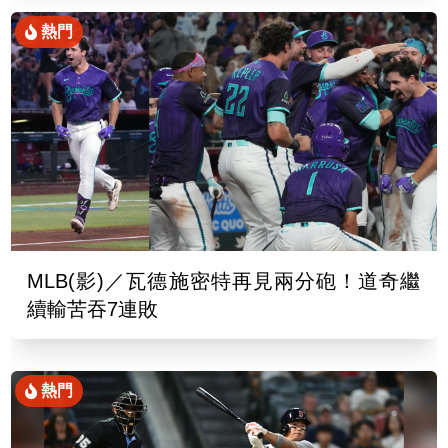
熱門
MLB(影)／瓦德施密特再見兩分砲！道奇繼
續輸苦吞7連敗
熱門