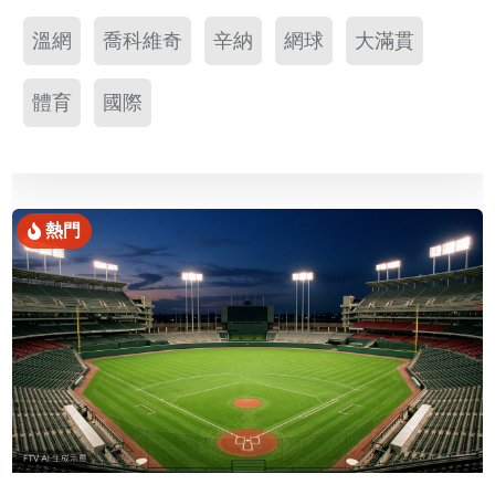
溫網
喬科維奇
辛納
網球
大滿貫
體育
國際
熱門