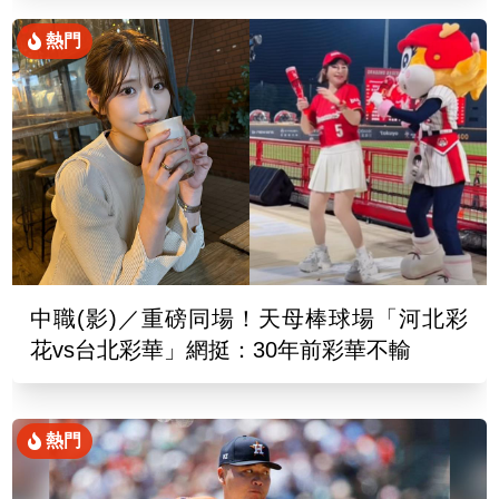
熱門
中職(影)／重磅同場！天母棒球場「河北彩
花vs台北彩華」網挺：30年前彩華不輸
熱門