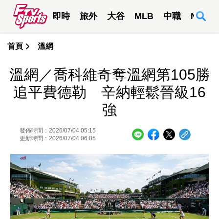
即時
旅外
大谷
MLB
中職
NBA
首頁
溫網
溫網／喬科維奇奪溫網第105勝
追平費德勒 辛納輕鬆晉級16
強
發佈時間：2026/07/04 05:15
更新時間：2026/07/04 06:05