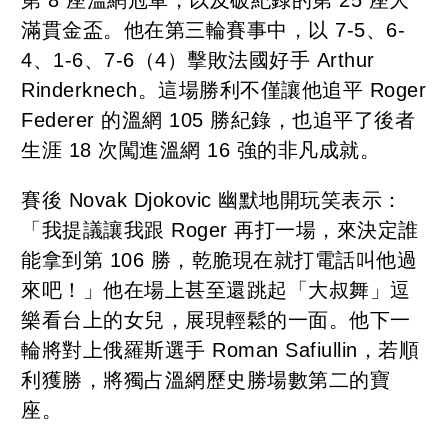
滿貫金盃。他在第三輪賽事中，以 7-5、6-
4、1-6、7-6（4）擊敗法國好手 Arthur
Rinderknech。這場勝利不僅讓他追平 Roger
Federer 的溫網 105 勝紀錄，也追平了後者
生涯 18 次闖進溫網 16 強的非凡成就。
賽後 Novak Djokovic 幽默地開玩笑表示：
「我提議讓我跟 Roger 再打一場，來決定誰
能拿到第 106 勝，乾脆現在就打電話叫他過
來吧！」他在場上甚至還跳起「大叔舞」逗
樂看台上的女兒，展現輕鬆的一面。他下一
輪將對上俄羅斯選手 Roman Safiullin，若順
利獲勝，將獨占溫網歷史勝場數第二的寶
座。