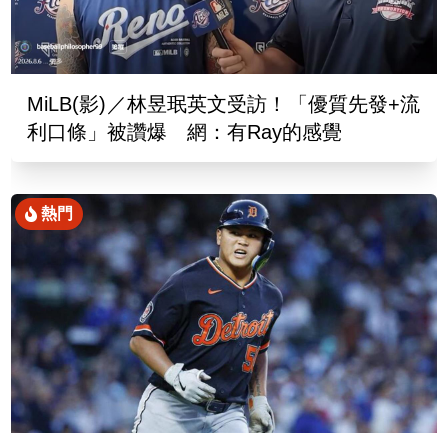
MiLB(影)／林昱珉英文受訪！「優質先發+流
利口條」被讚爆 網：有Ray的感覺
熱門