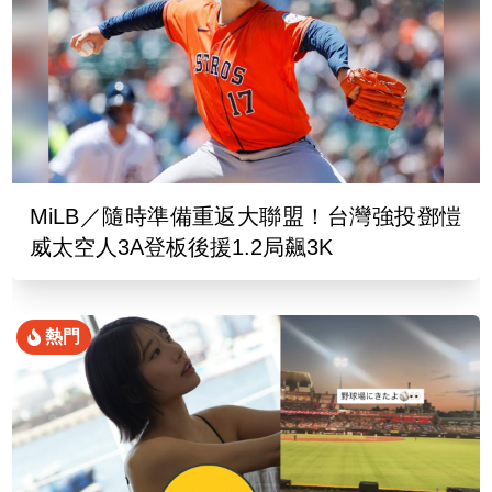
MiLB／隨時準備重返大聯盟！台灣強投鄧愷
威太空人3A登板後援1.2局飆3K
熱門