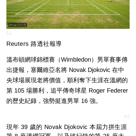
Reuters 路透社報導
溫布頓網球錦標賽（Wimbledon）男單賽事傳
出捷報，塞爾維亞名將 Novak Djokovic 在中
央球場展現老將價值，順利奪下生涯在溫網的
第 105 場勝利，追平傳奇球星 Roger Federer
的歷史紀錄，強勢挺進男單 16 強。
現年 39 歲的 Novak Djokovic 本屆力拼生涯
第 8 座溫網冠軍，以及破紀錄的第 25 座大