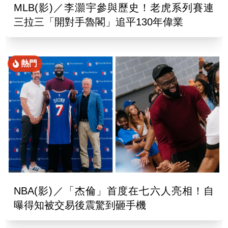
MLB(影)／李灝宇參與歷史！老虎系列賽連
三拉三「開對手魯閣」追平130年偉業
熱門
NBA(影)／「杰倫」首度在七六人亮相！自
曝得知被交易後震驚到砸手機