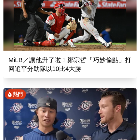
MiLB／讓他升了啦！鄭宗哲「巧妙偷點」打
回追平分助隊以10比4大勝
熱門