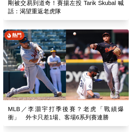
剛被交易到道奇！賽揚左投 Tarik Skubal 喊
話：渴望重返老虎隊
熱門
MLB／李灝宇打季後賽？老虎「戰績爆
衝」 外卡只差1場、客場6系列賽連勝