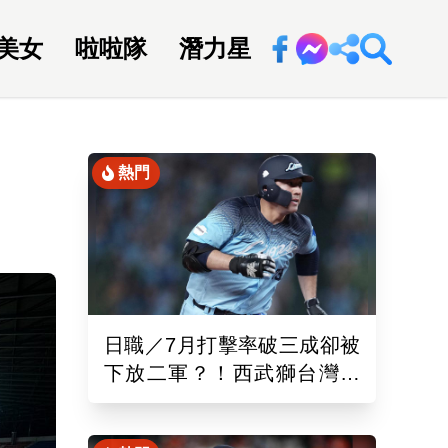
美女
啦啦隊
潛力星
回新聞網
熱門
日職／7月打擊率破三成卻被
下放二軍？！西武獅台灣重
砲林安可「抹消登錄」原因
曝光了