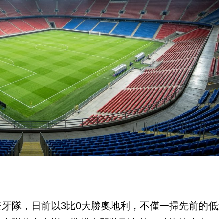
牙隊，日前以3比0大勝奧地利，不僅一掃先前的低