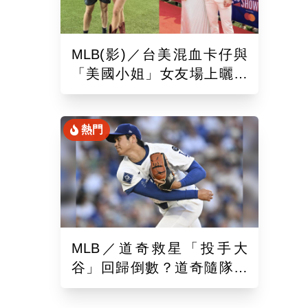
MLB(影)／台美混血卡仔與
「美國小姐」女友場上曬恩
愛！賽前獻唱大谷翔平場邊
鼓掌
熱門
MLB／道奇救星「投手大
谷」回歸倒數？道奇隨隊記
者樂觀曝「最新進展」