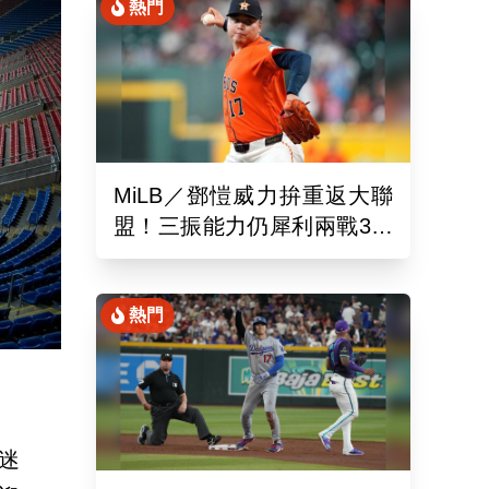
熱門
MiLB／鄧愷威力拚重返大聯
盟！三振能力仍犀利兩戰3局
狂飆6K
熱門
迷