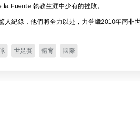
 la Fuente 執教生涯中少有的挫敗。
驚人紀錄，他們將全力以赴，力爭繼2010年南非
球
世足賽
體育
國際