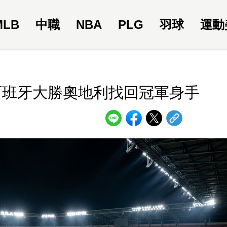
MLB
中職
NBA
PLG
羽球
運動
西班牙大勝奧地利找回冠軍身手