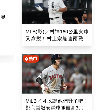
世界
MLB(影)／村神160公里火球
又炸裂！村上宗隆連兩戰開
砲 第26轟再寫日本紀錄
熱門
MiLB／可以讓他們升了吧！
鄭宗哲敲安灌球隊最高3打點