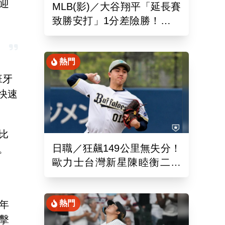
迎
MLB(影)／大谷翔平「延長賽
致勝安打」1分差險勝！道奇
終止本季最長7連敗低潮
熱門
班牙
快速
的比
日職／狂飆149公里無失分！
。
歐力士台灣新星陳睦衡二軍
先發5局好投技驚四座
年
熱門
碼擊