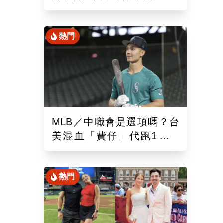
混血「龍仔」單場猛打賞
熱門
MLB／中職會是選項嗎？台
美混血「費仔」代跑1場被
DFA！再成自由球員動向受
關注
熱門