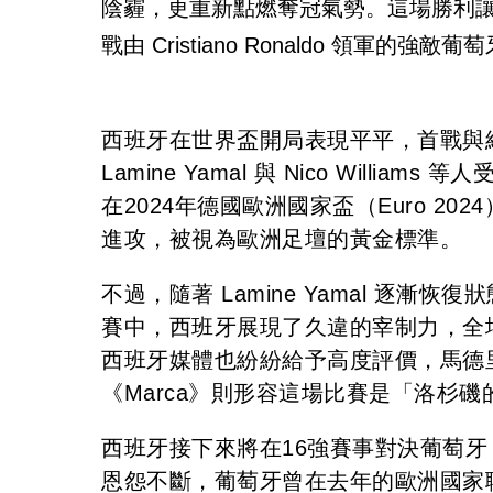
陰霾，更重新點燃奪冠氣勢。這場勝利讓
戰由 Cristiano Ronaldo 領軍的強敵葡
西班牙在世界盃開局表現平平，首戰與維德
Lamine Yamal 與 Nico Wil
在2024年德國歐洲國家盃（Euro 
進攻，被視為歐洲足壇的黃金標準。
不過，隨著 Lamine Yamal 逐
賽中，西班牙展現了久違的宰制力，全
西班牙媒體也紛紛給予高度評價，馬德
《Marca》則形容這場比賽是「洛杉
西班牙接下來將在16強賽事對決葡萄
恩怨不斷，葡萄牙曾在去年的歐洲國家聯賽（