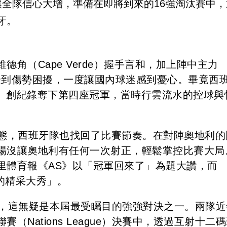
全隊信心大增，準備在即將到來的16強淘汰賽中，
萄牙。
角（Cape Verde）握手言和，加上陣中主力
liams 等人受到傷勢困擾，一度讓國內球迷感到憂心。畢竟西
2024）創紀錄奪下第四座冠軍，當時行雲流水的控球與
漸恢復狀態，西班牙隊也找回了比賽節奏。在對陣奧地利
場沒讓奧地利有任何一次射正，輕鬆掌控比賽大局
里體育報《AS》以「冠軍回來了」為題大讚，而
磯的精采大秀」。
牙，這無疑是本屆最受矚目的強強對決之一。兩隊近
Nations League）決賽中，透過互射十二