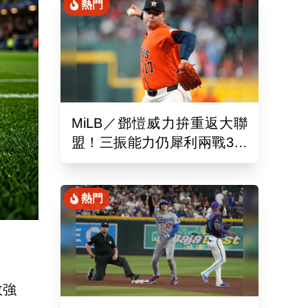
熱門
MiLB／鄧愷威力拚重返大聯
盟！三振能力仍犀利兩戰3局
狂飆6K
熱門
敗強