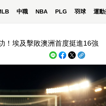
MLB
中職
NBA
PLG
羽球
運動
功！埃及擊敗澳洲首度挺進16強