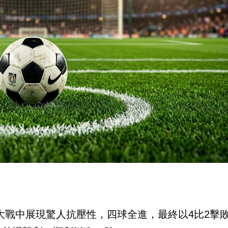
大戰中展現驚人抗壓性，四球全進，最終以4比2擊