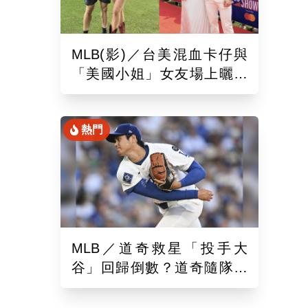
MLB(影)／台美混血卡仔與
「美國小姐」女友場上曬恩
愛！賽前獻唱大谷翔平場邊
鼓掌
熱門
MLB／道奇救星「投手大
谷」回歸倒數？道奇隨隊記
者樂觀曝「最新進展」