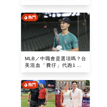
混血「龍仔」單場猛打賞
熱門
MLB／中職會是選項嗎？台
美混血「費仔」代跑1場被
DFA！再成自由球員動向受
關注
熱門