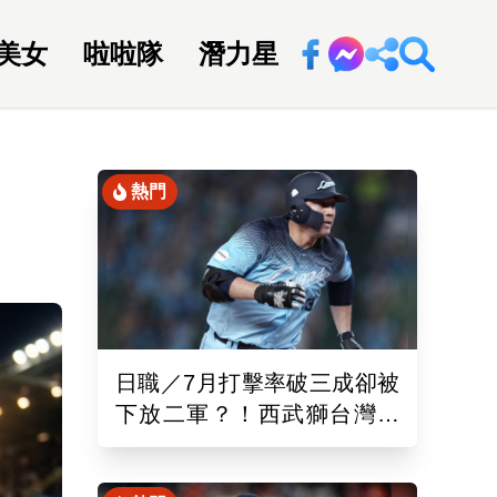
美女
啦啦隊
潛力星
回新聞網
熱門
日職／7月打擊率破三成卻被
下放二軍？！西武獅台灣重
砲林安可「抹消登錄」原因
曝光了