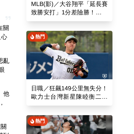
MLB(影)／大谷翔平「延長賽
致勝安打」1分差險勝！道奇
終止本季最長7連敗低潮
在關
人心
熱門
思亂
眼
日職／狂飆149公里無失分！
。他
歐力士台灣新星陳睦衡二軍
，
先發5局好投技驚四座
熱門
在關