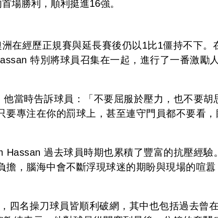
首場勝利，順利挺進16強。
與澳洲在經歷正規賽與延長賽後仍以1比1僵持不下。
 Hassan 特別將球員召集在一起，進行了一番激勵
上透露，他當時告訴球員：「不要屈服於壓力，也不要胡
只要專注在你的罰球上，甚至連守門員都不要看，
 Hassan 過去球員時期也累積了豐富的抗壓經驗
負擔，腦海中會不斷浮現球迷的期盼與現場的喧囂
質，四名操刀球員皆順利破網，其中也包括過去曾