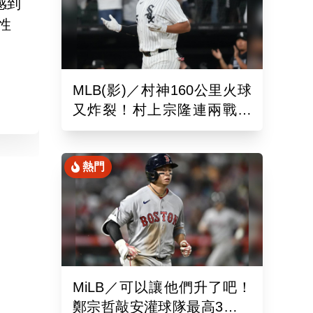
感到
性
MLB(影)／村神160公里火球
又炸裂！村上宗隆連兩戰開
砲 第26轟再寫日本紀錄
熱門
MiLB／可以讓他們升了吧！
鄭宗哲敲安灌球隊最高3打點