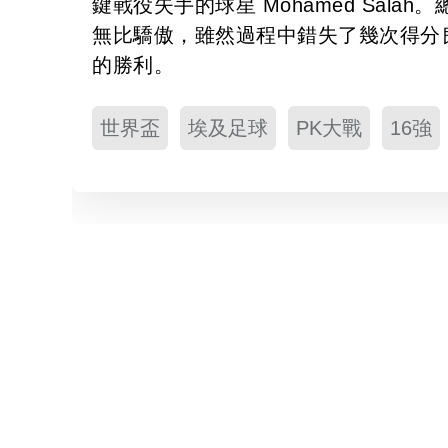
鍵戰役失手的球星 Mohamed Sal
無比驕傲，雖然過程中錯失了幾次得分
的勝利。
世界盃
埃及足球
PK大戰
16強