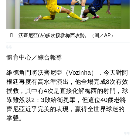
沃齊尼亞(左)多次撲救梅西攻勢。（圖／AP）
體育中心／綜合報導
維德角門將沃齊尼亞（Vozinha），今天對阿
根廷再度有高水準演出，他全場完成8次有效
撲救，其中有4次是直接化解梅西的射門，球
隊雖然以2：3敗給衛冕軍，但這位40歲老將
齊尼亞近乎完美的表現，贏得全世界球迷的
掌聲。