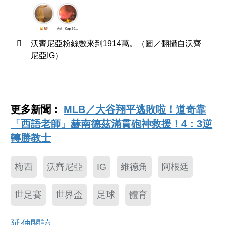
沃齊尼亞粉絲數來到1914萬。（圖／翻攝自沃齊
尼亞IG）
更多新聞：
MLB／大谷翔平逃敗啦！道奇靠
「西語老師」赫南德茲滿貫砲神救援！4：3逆
轉勝教士
梅西
沃齊尼亞
IG
維德角
阿根廷
世足賽
世界盃
足球
體育
延伸閱讀