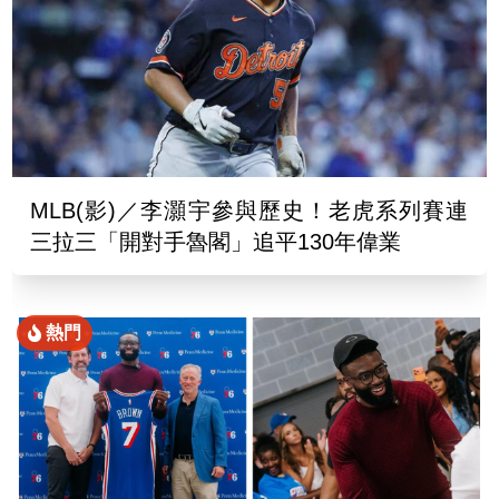
MLB(影)／李灝宇參與歷史！老虎系列賽連
三拉三「開對手魯閣」追平130年偉業
熱門