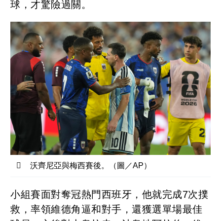
球，才驚險過關。
沃齊尼亞與梅西賽後。（圖／AP）
小組賽面對奪冠熱門西班牙，他就完成7次撲
救，率領維德角逼和對手，還獲選單場最佳