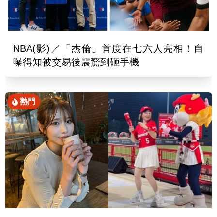
NBA(影)／「杰倫」首度在七六人亮相！自
曝得知被交易後震驚到砸手機
熱門