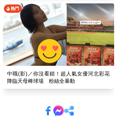
熱門
中職(影)／你沒看錯！超人氣女優河北彩花
降臨天母棒球場 粉絲全暴動