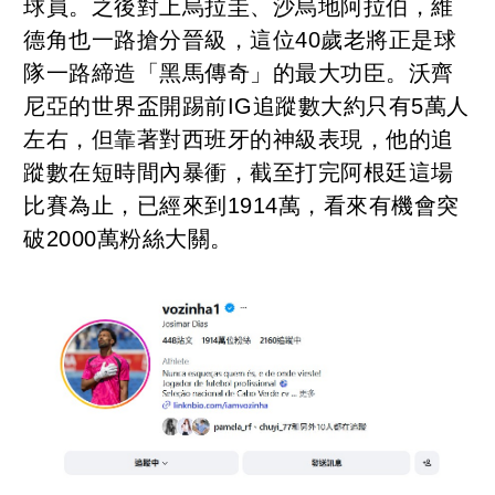
球員。之後對上烏拉圭、沙烏地阿拉伯，維
德角也一路搶分晉級，這位40歲老將正是球
隊一路締造「黑馬傳奇」的最大功臣。沃齊
尼亞的世界盃開踢前IG追蹤數大約只有5萬人
左右，但靠著對西班牙的神級表現，他的追
蹤數在短時間內暴衝，截至打完阿根廷這場
比賽為止，已經來到1914萬，看來有機會突
破2000萬粉絲大關。