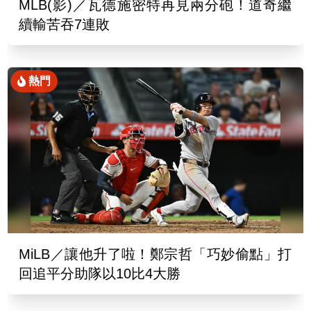
MLB(影)／瓦德施密特再見兩分砲！道奇繼
續輸苦吞7連敗
熱門
MiLB／讓他升了啦！鄭宗哲「巧妙偷點」打
回追平分助隊以10比4大勝