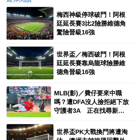
梅西神級停球破門！阿根
廷延長賽3比2險勝維德角
驚險晉級16強
世界盃／梅西破門！阿根
廷延長賽靠烏龍球險勝維
德角晉級16強
MLB(影)／費仔要來中職
嗎？遭DFA沒人撿拒絕下放
守護者3A 正在找尋新東
家
世界盃PK大戰換門將遭淘