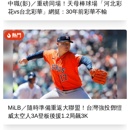
中職(影)／重磅同場！天母棒球場「河北彩
花vs台北彩華」網挺：30年前彩華不輸
熱門
MiLB／隨時準備重返大聯盟！台灣強投鄧愷
威太空人3A登板後援1.2局飆3K