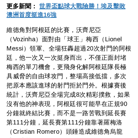
更多新聞：
世界盃點球大戰險勝！埃及擊敗
澳洲首度挺進16強
維德角對阿根廷的比賽，沃齊尼亞
（Vozinha）面對由「球王」梅西（Lionel
Messi）領軍、全場狂轟超過20次射門的阿根
廷，他一次又一次挺身而出，不僅正面封堵
梅西的單刀機會，更飛身化解阿根廷隊長極
具威脅的自由球攻門，整場高接低擋，多次
把原本應該進球的射門拒於門外。根據賽後
統計，沃齊尼亞全場完成8次精彩撲救，如果
沒有他的神表現，阿根廷很可能早在正規90
分鐘就終結比賽，而不是一路苦戰到延長賽
第111分鐘，延長賽第111分鐘靠著羅梅洛
（Cristian Romero）頭錘造成維德角烏龍