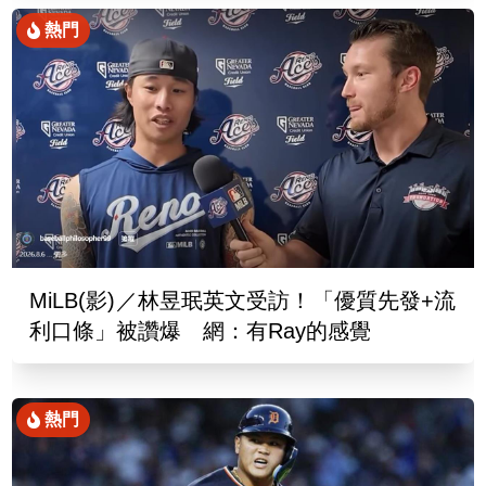
熱門
MiLB(影)／林昱珉英文受訪！「優質先發+流
利口條」被讚爆 網：有Ray的感覺
熱門