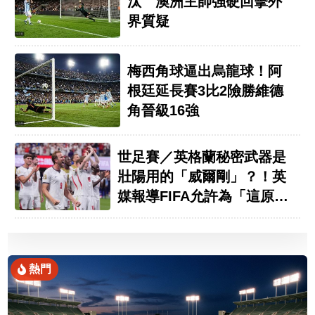
汰 澳洲主帥強硬回擊外
界質疑
梅西角球逼出烏龍球！阿
根廷延長賽3比2險勝維德
角晉級16強
世足賽／英格蘭秘密武器是
壯陽用的「威爾剛」？！英
媒報導FIFA允許為「這原
因」
熱門