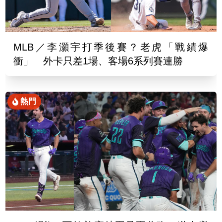
MLB／李灝宇打季後賽？老虎「戰績爆
衝」 外卡只差1場、客場6系列賽連勝
熱門