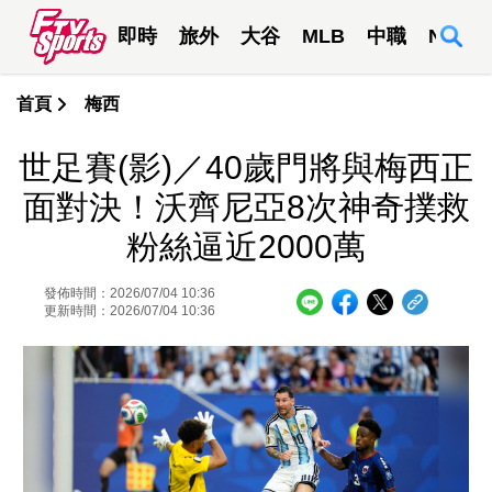
即時
旅外
大谷
MLB
中職
NBA
首頁
梅西
世足賽(影)／40歲門將與梅西正
面對決！沃齊尼亞8次神奇撲救
粉絲逼近2000萬
發佈時間：2026/07/04 10:36
更新時間：2026/07/04 10:36