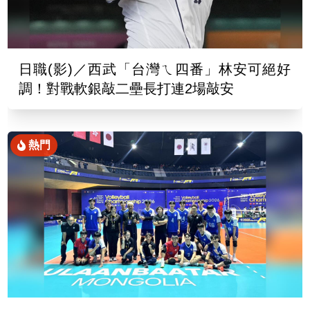
日職(影)／西武「台灣ㄟ四番」林安可絕好
調！對戰軟銀敲二壘長打連2場敲安
熱門