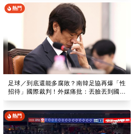
熱門
足球／到底還能多腐敗？南韓足協再爆「性
招待」國際裁判！外媒痛批：丟臉丟到國外
去
熱門