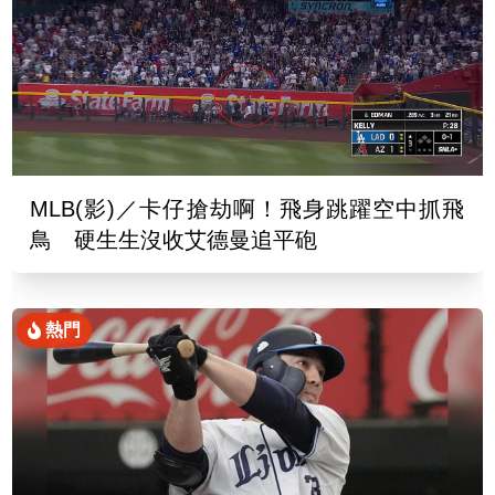
MLB(影)／卡仔搶劫啊！飛身跳躍空中抓飛
鳥 硬生生沒收艾德曼追平砲
熱門