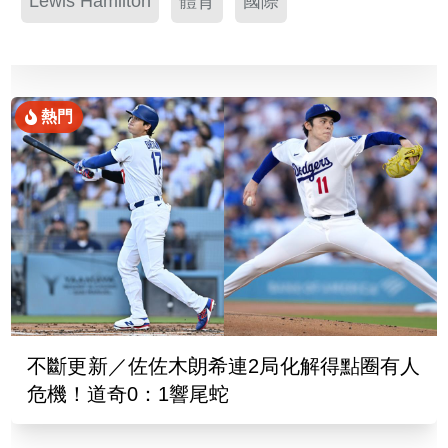
Lewis Hamilton
體育
國際
熱門
不斷更新／佐佐木朗希連2局化解得點圈有人
危機！道奇0：1響尾蛇