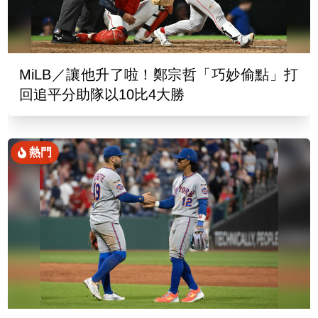
MiLB／讓他升了啦！鄭宗哲「巧妙偷點」打
回追平分助隊以10比4大勝
熱門