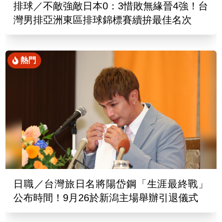
排球／不敵強敵日本0：3惜敗無緣晉4強！台
灣男排亞洲東區排球錦標賽續拚最佳名次
熱門
日職／台灣旅日名將陽岱鋼「生涯最終戰」
公布時間！9月26於新潟主場舉辦引退儀式