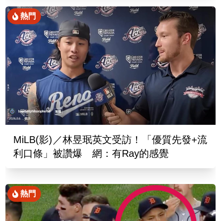
熱門
MiLB(影)／林昱珉英文受訪！「優質先發+流
利口條」被讚爆 網：有Ray的感覺
熱門