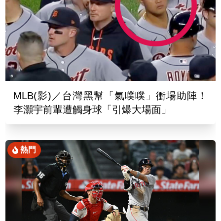
MLB(影)／台灣黑幫「氣噗噗」衝場助陣！
李灝宇前輩遭觸身球「引爆大場面」
熱門