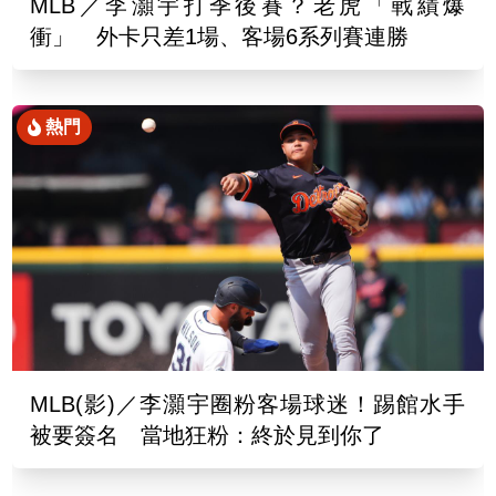
MLB／李灝宇打季後賽？老虎「戰績爆
衝」 外卡只差1場、客場6系列賽連勝
熱門
MLB(影)／李灝宇圈粉客場球迷！踢館水手
被要簽名 當地狂粉：終於見到你了