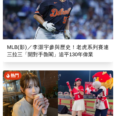
MLB(影)／李灝宇參與歷史！老虎系列賽連
三拉三「開對手魯閣」追平130年偉業
熱門