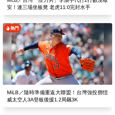
MLB／台灣「怪力男」李灝宇代打2打數沒敲
安！連三場坐板凳 老虎11:0完封水手
熱門
MiLB／隨時準備重返大聯盟！台灣強投鄧愷
威太空人3A登板後援1.2局飆3K