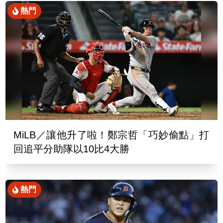
熱門
MiLB／讓他升了啦！鄭宗哲「巧妙偷點」打
回追平分助隊以10比4大勝
熱門