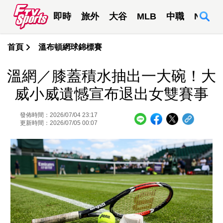
即時
旅外
大谷
MLB
中職
NBA
首頁
溫布頓網球錦標賽
溫網／膝蓋積水抽出一大碗！大
威小威遺憾宣布退出女雙賽事
發佈時間：2026/07/04 23:17
更新時間：2026/07/05 00:07