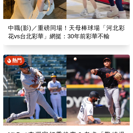
中職(影)／重磅同場！天母棒球場「河北彩
花vs台北彩華」網挺：30年前彩華不輸
熱門