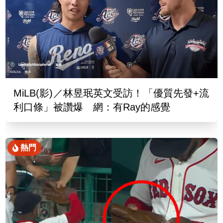
MiLB(影)／林昱珉英文受訪！「優質先發+流
利口條」被讚爆 網：有Ray的感覺
熱門