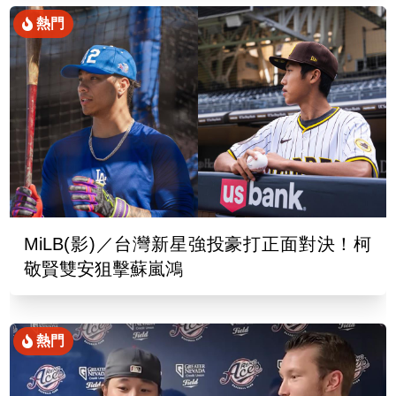
熱門
MiLB(影)／台灣新星強投豪打正面對決！柯
敬賢雙安狙擊蘇嵐鴻
熱門