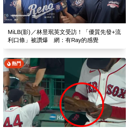
MiLB(影)／林昱珉英文受訪！「優質先發+流
利口條」被讚爆 網：有Ray的感覺
熱門