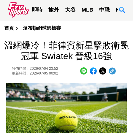
即時
旅外
大谷
MLB
中職
NBA
首頁
溫布頓網球錦標賽
溫網爆冷！菲律賓新星擊敗衛冕
冠軍 Swiatek 晉級16強
發佈時間：2026/07/04 23:52
更新時間：2026/07/05 00:02