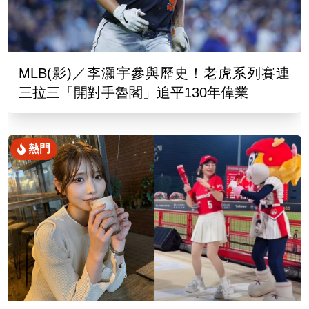
MLB(影)／李灝宇參與歷史！老虎系列賽連
三拉三「開對手魯閣」追平130年偉業
熱門