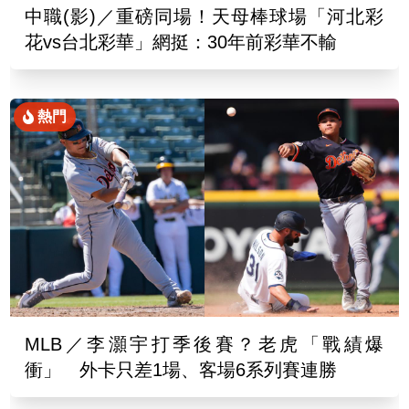
中職(影)／重磅同場！天母棒球場「河北彩
花vs台北彩華」網挺：30年前彩華不輸
熱門
MLB／李灝宇打季後賽？老虎「戰績爆
衝」 外卡只差1場、客場6系列賽連勝