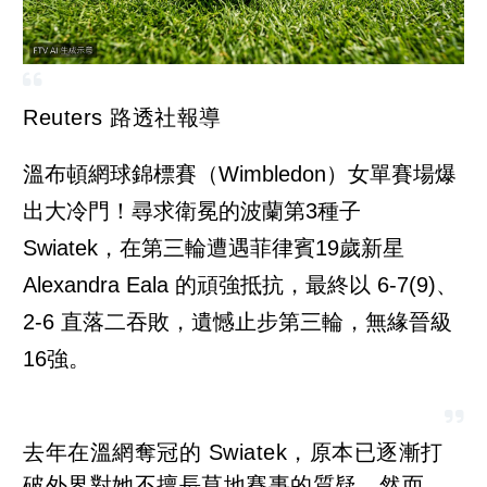
Reuters 路透社報導
溫布頓網球錦標賽（Wimbledon）女單賽場爆
出大冷門！尋求衛冕的波蘭第3種子
Swiatek，在第三輪遭遇菲律賓19歲新星
Alexandra Eala 的頑強抵抗，最終以 6-7(9)、
2-6 直落二吞敗，遺憾止步第三輪，無緣晉級
16強。
去年在溫網奪冠的 Swiatek，原本已逐漸打
破外界對她不擅長草地賽事的質疑。然而，