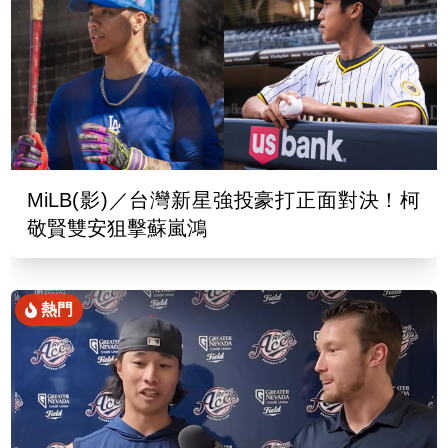
MiLB(影)／台灣新星強投豪打正面對決！柯
敬賢雙安狙擊蘇嵐鴻
熱門