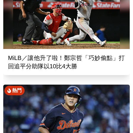
MiLB／讓他升了啦！鄭宗哲「巧妙偷點」打
回追平分助隊以10比4大勝
熱門