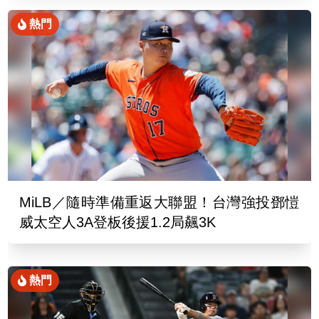
熱門
MiLB／隨時準備重返大聯盟！台灣強投鄧愷
威太空人3A登板後援1.2局飆3K
熱門