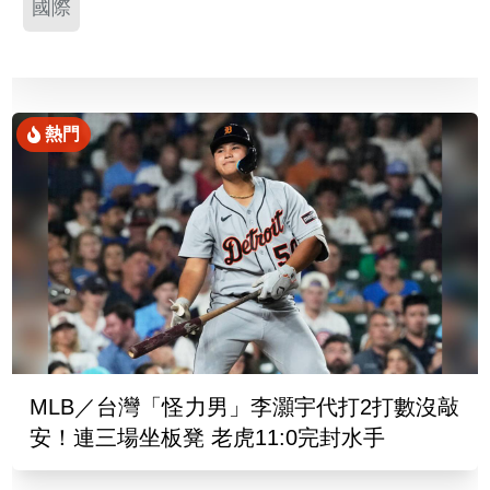
國際
熱門
MLB／台灣「怪力男」李灝宇代打2打數沒敲
安！連三場坐板凳 老虎11:0完封水手