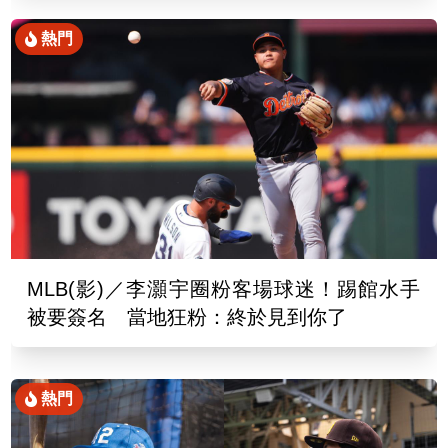
熱門
MLB(影)／李灝宇圈粉客場球迷！踢館水手
被要簽名 當地狂粉：終於見到你了
熱門