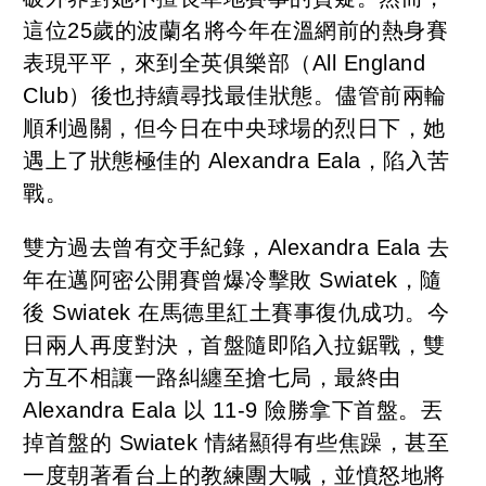
這位25歲的波蘭名將今年在溫網前的熱身賽
表現平平，來到全英俱樂部（All England
Club）後也持續尋找最佳狀態。儘管前兩輪
順利過關，但今日在中央球場的烈日下，她
遇上了狀態極佳的 Alexandra Eala，陷入苦
戰。
雙方過去曾有交手紀錄，Alexandra Eala 去
年在邁阿密公開賽曾爆冷擊敗 Swiatek，隨
後 Swiatek 在馬德里紅土賽事復仇成功。今
日兩人再度對決，首盤隨即陷入拉鋸戰，雙
方互不相讓一路糾纏至搶七局，最終由
Alexandra Eala 以 11-9 險勝拿下首盤。丟
掉首盤的 Swiatek 情緒顯得有些焦躁，甚至
一度朝著看台上的教練團大喊，並憤怒地將