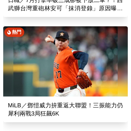
日職／7月打擊率破三成卻被下放二軍？！西
武獅台灣重砲林安可「抹消登錄」原因曝光
了
熱門
MiLB／鄧愷威力拚重返大聯盟！三振能力仍
犀利兩戰3局狂飆6K