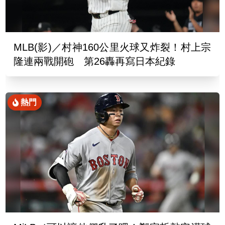
MLB(影)／村神160公里火球又炸裂！村上宗
隆連兩戰開砲 第26轟再寫日本紀錄
熱門