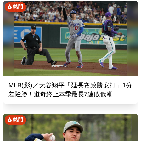
熱門
MLB(影)／大谷翔平「延長賽致勝安打」1分
差險勝！道奇終止本季最長7連敗低潮
熱門