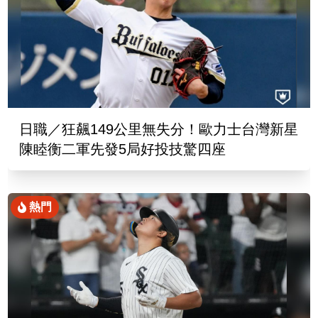
日職／狂飆149公里無失分！歐力士台灣新星
陳睦衡二軍先發5局好投技驚四座
熱門