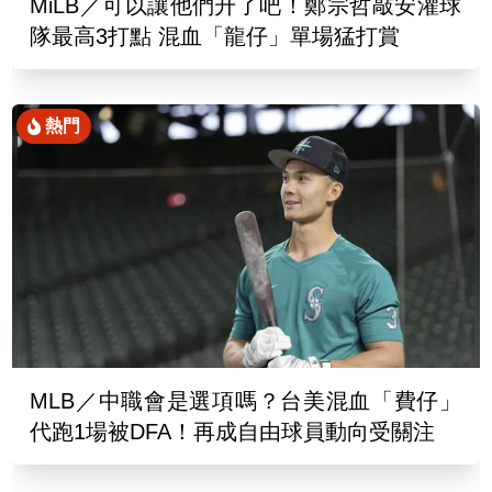
MiLB／可以讓他們升了吧！鄭宗哲敲安灌球
隊最高3打點 混血「龍仔」單場猛打賞
熱門
MLB／中職會是選項嗎？台美混血「費仔」
代跑1場被DFA！再成自由球員動向受關注