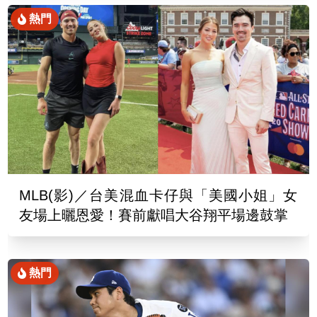
熱門
MLB(影)／台美混血卡仔與「美國小姐」女
友場上曬恩愛！賽前獻唱大谷翔平場邊鼓掌
熱門