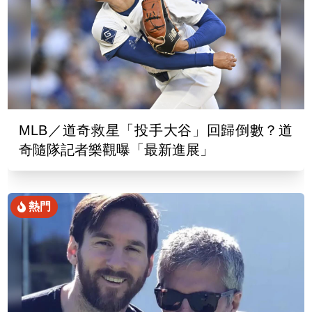
MLB／道奇救星「投手大谷」回歸倒數？道
奇隨隊記者樂觀曝「最新進展」
熱門