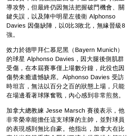
導攻勢，但最終仍因無法把握破門機會、關
鍵失誤，以及陣中明星左後衛 Alphonso
Davies 因傷缺陣，以0比3敗北，無緣晉級8
強。
效力於德甲拜仁慕尼黑（Bayern Munich）
的球星 Alphonso Davies，因大腿後側肌群
受傷，在本屆賽事僅上場數分鐘，此役也因
傷勢未癒遺憾缺席。Alphonso Davies 受訪
時坦言，無法以百分之百的狀態上場，只能
在場邊看著球隊奮戰，內心感到非常煎熬。
加拿大總教練 Jesse Marsch 賽後表示，他
非常榮幸能擔任這支球隊的主帥，並對球員
的表現感到無比自豪。他指出，加拿大在比