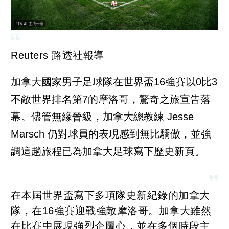
Reuters 路透社報導
加拿大國家男子足球隊在世界盃16強賽以0比3
不敵世界排名第7的摩洛哥，驚奇之旅宣告落
幕。儘管無緣晉級，加拿大總教練 Jesse
Marsch 仍對球員的表現感到無比驕傲，並強
調這趟旅程已為加拿大足球寫下歷史新頁。
在本屆世界盃寫下多項隊史新紀錄的加拿大
隊，在16強賽迎戰強敵摩洛哥。加拿大雖然
在比賽中展現強烈企圖心，並在多個時段主