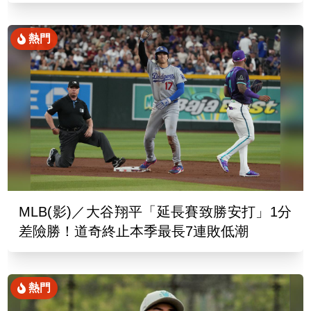
熱門
MLB(影)／大谷翔平「延長賽致勝安打」1分
差險勝！道奇終止本季最長7連敗低潮
熱門