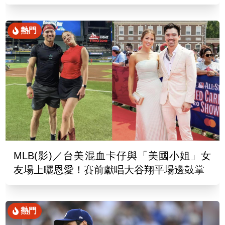
熱門
MLB(影)／台美混血卡仔與「美國小姐」女
友場上曬恩愛！賽前獻唱大谷翔平場邊鼓掌
熱門