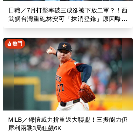
日職／7月打擊率破三成卻被下放二軍？！西
武獅台灣重砲林安可「抹消登錄」原因曝光
了
熱門
MiLB／鄧愷威力拚重返大聯盟！三振能力仍
犀利兩戰3局狂飆6K