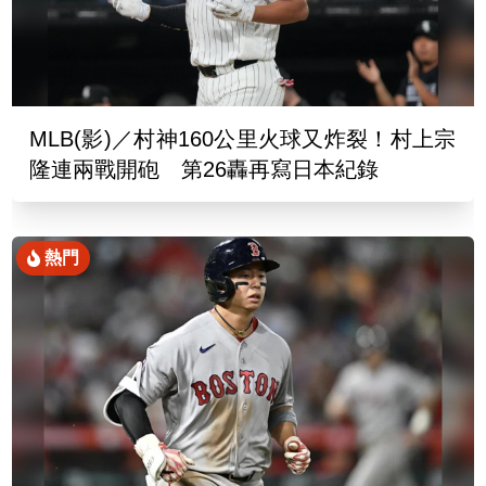
MLB(影)／村神160公里火球又炸裂！村上宗
隆連兩戰開砲 第26轟再寫日本紀錄
熱門