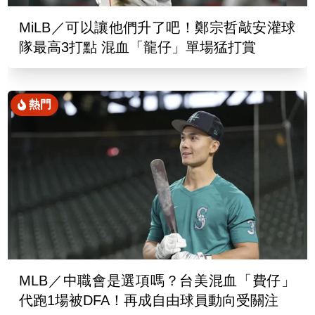
MiLB／可以讓他們升了吧！鄭宗哲敲安灌球
隊最高3打點 混血「龍仔」單場猛打賞
熱門
MLB／中職會是選項嗎？台美混血「費仔」
代跑1場被DFA！再成自由球員動向受關注