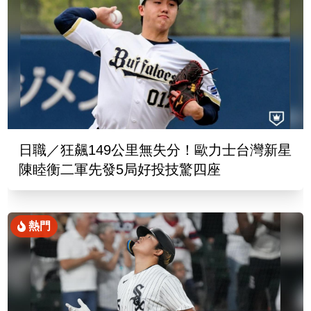
日職／狂飆149公里無失分！歐力士台灣新星
陳睦衡二軍先發5局好投技驚四座
熱門