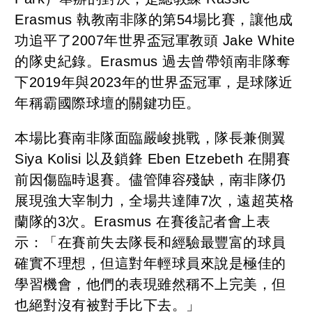
Erasmus 執教南非隊的第54場比賽，讓他成
功追平了2007年世界盃冠軍教頭 Jake White
的隊史紀錄。Erasmus 過去曾帶領南非隊奪
下2019年與2023年的世界盃冠軍，是球隊近
年稱霸國際球壇的關鍵功臣。
本場比賽南非隊面臨嚴峻挑戰，隊長兼側翼
Siya Kolisi 以及鎖鋒 Eben Etzebeth 在開賽
前因傷臨時退賽。儘管陣容殘缺，南非隊仍
展現強大宰制力，全場共達陣7次，遠超英格
蘭隊的3次。Erasmus 在賽後記者會上表
示：「在賽前失去隊長和經驗最豐富的球員
確實不理想，但這對年輕球員來說是極佳的
學習機會，他們的表現雖然稱不上完美，但
也絕對沒有被對手比下去。」