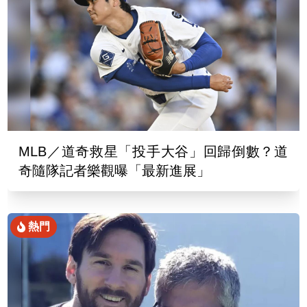
MLB／道奇救星「投手大谷」回歸倒數？道
奇隨隊記者樂觀曝「最新進展」
熱門