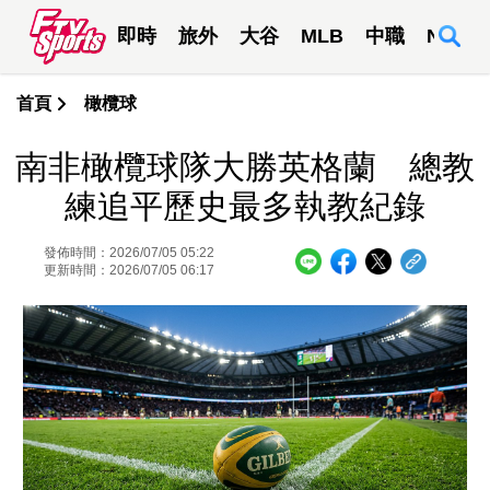
即時
旅外
大谷
MLB
中職
NBA
首頁
橄欖球
南非橄欖球隊大勝英格蘭 總教
練追平歷史最多執教紀錄
發佈時間：2026/07/05 05:22
更新時間：2026/07/05 06:17