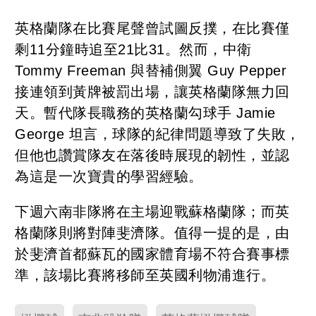
英格蘭隊在比賽尾聲曾試圖反撲，在比賽僅
剩11分鐘時追至21比31。然而，中衛
Tommy Freeman 與替補側翼 Guy Pepper
接連領到黃牌被罰出場，讓英格蘭隊無力回
天。暫代隊長職務的英格蘭勾球手 Jamie
George 坦言，球隊的紀律問題導致了失敗，
但他也讚賞隊友在落後時展現的韌性，並認
為這是一次寶貴的學習經驗。
下週六南非隊將在主場迎戰蘇格蘭隊；而英
格蘭隊則將對陣斐濟隊。值得一提的是，由
於斐濟首都蘇瓦的國家體育場不符合賽事標
準，該場比賽將移師至英國利物浦進行。