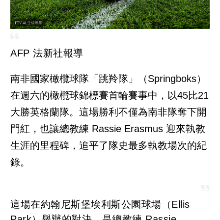
AFP 法新社報導
南非國家橄欖球隊「跳羚隊」（Springboks）
在週六的橄欖球錦標賽首輪賽事中，以45比21
大勝英格蘭隊。這場勝利不僅為南非隊奪下開
門紅，也讓總教練 Rassie Erasmus 迎來執教
生涯的里程碑，追平了隊史最多執教場次的紀
錄。
這場在約翰尼斯堡埃利斯公園球場（Ellis
Park）舉辦的對決，是總教練 Rassie