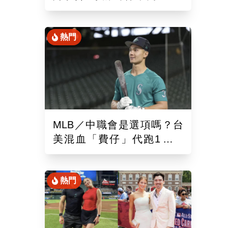
混血「龍仔」單場猛打賞
熱門
MLB／中職會是選項嗎？台
美混血「費仔」代跑1場被
DFA！再成自由球員動向受
關注
熱門