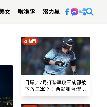
美女
啦啦隊
潛力星
回新聞網
熱門
日職／7月打擊率破三成卻被
下放二軍？！西武獅台灣重
砲林安可「抹消登錄」原因
曝光了