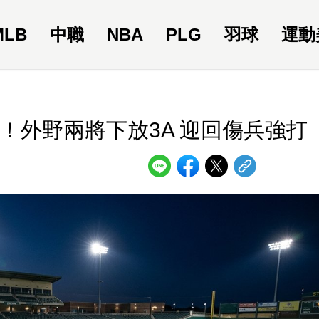
MLB
中職
NBA
PLG
羽球
運動
！外野兩將下放3A 迎回傷兵強打