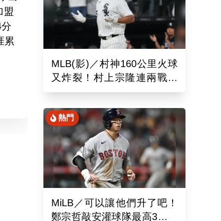
加盟
4分
涯累
MLB(影)／村神160公里火球
又炸裂！村上宗隆連兩戰開
砲 第26轟再寫日本紀錄
熱門
MiLB／可以讓他們升了吧！
鄭宗哲敲安灌球隊最高3打點