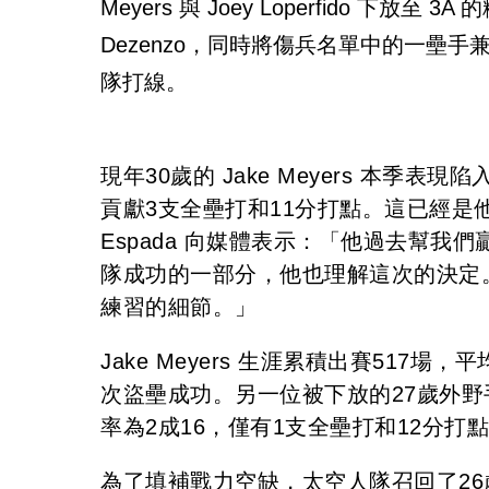
Meyers 與 Joey Loperfido 下
Dezenzo，同時將傷兵名單中的一壘手兼外野
隊打線。
現年30歲的 Jake Meyers 本季
貢獻3支全壘打和11分打點。這已經是
Espada 向媒體表示：「他過去幫
隊成功的一部分，他也理解這次的決定
練習的細節。」
Jake Meyers 生涯累積出賽517場
次盜壘成功。另一位被下放的27歲外野手 J
率為2成16，僅有1支全壘打和12分
為了填補戰力空缺，太空人隊召回了26歲的