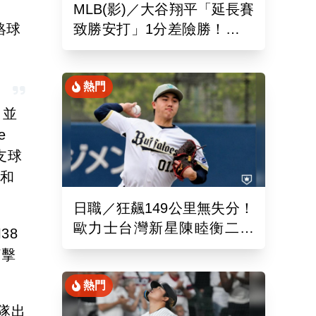
MLB(影)／大谷翔平「延長賽
絡球
致勝安打」1分差險勝！道奇
終止本季最長7連敗低潮
熱門
，並
e
支球
整和
日職／狂飆149公里無失分！
歐力士台灣新星陳睦衡二軍
38
先發5局好投技驚四座
打擊
熱門
人隊出