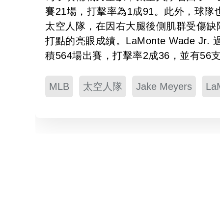
賽21場，打擊率為1成91。此外，球隊也迎回
太空人隊，在因右大腿後側肌群受傷缺陣
打點的亮眼成績。LaMonte Wade
積564場出賽，打擊率2成36，並有56
MLB
太空人隊
Jake Meyers
La