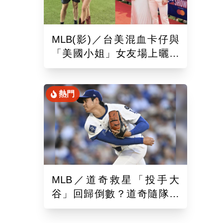
MLB(影)／台美混血卡仔與
「美國小姐」女友場上曬恩
愛！賽前獻唱大谷翔平場邊
鼓掌
熱門
MLB／道奇救星「投手大
谷」回歸倒數？道奇隨隊記
者樂觀曝「最新進展」