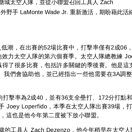
放至 3A 的糖城太空人隊，並從小聯盟召回工具人 Zach
手 LaMonte Wade Jr. 重新激活，期盼藉此活
表現陷入低潮，在出賽的52場比賽中，打擊率僅有2成06
他效力太空人隊的第六個賽季。太空人隊總教練 Jo
我們贏得了很多比賽，包括許多關鍵的季後賽。他是這
。我們會協助他，並已經指出一些他需要在3A調
，平均打擊率為2成40，並有36支全壘打、172分打點和
oey Loperfido，本季在太空人隊出賽39場，
打點，這也是他今年第二度被下放小聯盟。
工具人 Zach Dezenzo，他今年稍早在太空