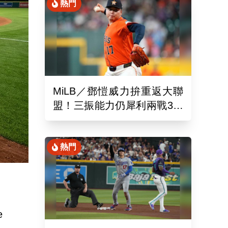
熱門
MiLB／鄧愷威力拚重返大聯
盟！三振能力仍犀利兩戰3局
狂飆6K
熱門
e