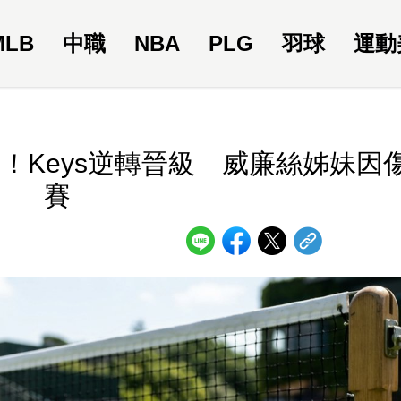
MLB
中職
NBA
PLG
羽球
運動
！Keys逆轉晉級 威廉絲姊妹因
賽