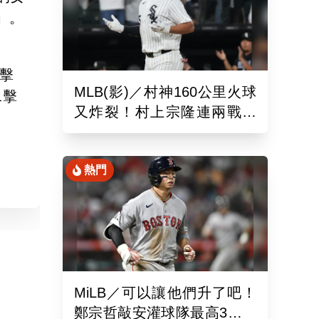
」。
 擊
MLB(影)／村神160公里火球
二擊
又炸裂！村上宗隆連兩戰開
砲 第26轟再寫日本紀錄
熱門
MiLB／可以讓他們升了吧！
鄭宗哲敲安灌球隊最高3打點