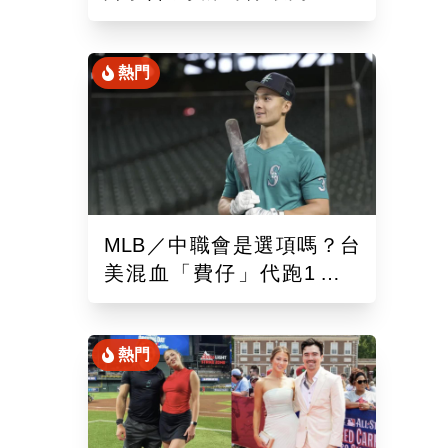
混血「龍仔」單場猛打賞
熱門
MLB／中職會是選項嗎？台
美混血「費仔」代跑1場被
DFA！再成自由球員動向受
關注
熱門