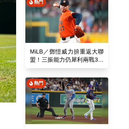
熱門
MiLB／鄧愷威力拚重返大聯
盟！三振能力仍犀利兩戰3局
狂飆6K
熱門