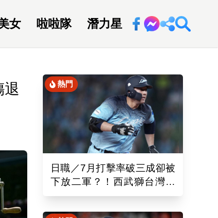
美女
啦啦隊
潛力星
回新聞網
熱門
傷退
日職／7月打擊率破三成卻被
下放二軍？！西武獅台灣重
砲林安可「抹消登錄」原因
曝光了