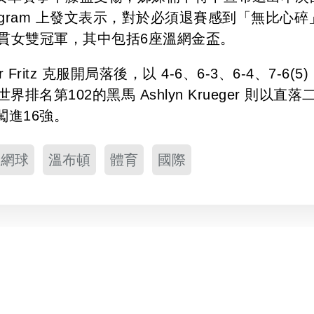
stagram 上發文表示，對於必須退賽感到「無比心碎
貫女雙冠軍，其中包括6座溫網金盃。
itz 克服開局落後，以 4-6、6-3、6-4、7-6(5)
；世界排名第102的黑馬 Ashlyn Krueger 則以直落
利闖進16強。
網球
溫布頓
體育
國際