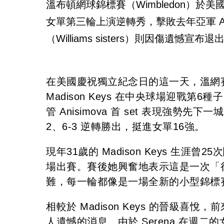
溫布頓網球錦標賽（Wimbledon）於美國
女單第三輪上演逆轉秀，擊敗去年亞軍 Ama
（Williams sisters）則因傷遺憾宣
在美國慶祝獨立紀念日的這一天，溫網
Madison Keys 在中央球場迎戰第6種
管 Anisimova 首 set 表現強勢先下一
2、6-3 逆轉勝出，挺進女單16強。
現年31歲的 Madison Keys 生
場出賽。賽後她興奮地表示這是一次「
難，每一輪都像是一場全新的小型錦標
相較於 Madison Keys 的晉級喜悅，
人遺憾的消息。由於 Serena 在週