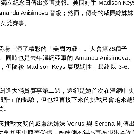
獨立紀念日傳出多項捷報。美國好手 Madison Key
nda Anisimova 晉級；然而，傳奇的威廉絲姊妹
布退出女雙賽事。
賽場上演了精彩的「美國內戰」。大會第26種子
子、同時也是去年溫網亞軍的 Amanda Anisimova
城，但隨後 Madison Keys 展現韌性，最終以 3-6、
涯曾25次闖進大滿貫賽事第二週，這卻是她首次在溫網中
很酷」的體驗，但也坦言接下來的挑戰只會越來越
賽。
前來挑戰女雙的威廉絲姊妹 Venus 與 Serena 則傳
二的女單賽事中膝蓋受傷，姊妹倆不得不宣布退出本次