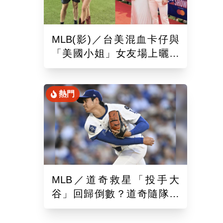
MLB(影)／台美混血卡仔與
「美國小姐」女友場上曬恩
愛！賽前獻唱大谷翔平場邊
鼓掌
熱門
MLB／道奇救星「投手大
谷」回歸倒數？道奇隨隊記
者樂觀曝「最新進展」