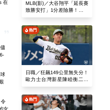
s 在
MLB(影)／大谷翔平「延長賽
致勝安打」1分差險勝！道奇
終止本季最長7連敗低潮
熱門
。儘
6-
日職／狂飆149公里無失分！
央球
歐力士台灣新星陳睦衡二軍
艱
先發5局好投技驚四座
熱門
出令
的女