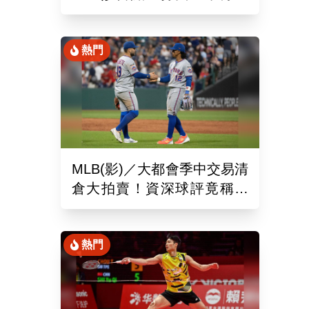
隊以10比4大勝
熱門
MLB(影)／大都會季中交易清
倉大拍賣！資深球評竟稱送
出的球員都是「垃圾」
熱門