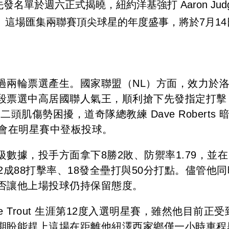
名單於週六正式揭曉，紐約洋基強打 Aaron Jud
雙入選。這場匯集兩聯賽頂尖球星的年度盛事，將於7月1
過兩輪票選產生。國家聯盟（NL）方面，效力於
段票選中高居國聯人氣王，順利搶下先發指定打擊
肌傷勢困擾，道奇隊總教練 Dave Roberts 
不會在明星賽中登板投球。
數據，投手方面拿下8勝2敗、防禦率1.79，並在
有2成88打擊率、18發全壘打與50分打點。儘管他同
否讓他上場投球仍持保留態度。
e Trout 生涯第12度入選明星賽，雖然他目前正受
期盼能趕上這場在距離他紐澤西家鄉僅一小時車程