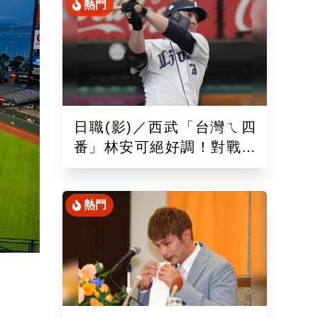
熱門
日職(影)／西武「台灣ㄟ四
番」林安可絕好調！對戰軟
銀敲二壘長打連2場敲安
熱門