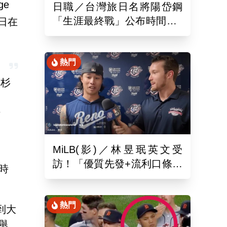
ge
日職／台灣旅日名將陽岱鋼
「生涯最終戰」公布時間！9
4日在
月26於新潟主場舉辦引退儀
式
熱門
洛杉
暗
MiLB(影)／林昱珉英文受
訪！「優質先發+流利口條」
時
被讚爆 網：有Ray的感覺
熱門
到大
舉