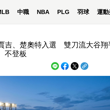
MLB
中職
NBA
PLG
羽球
運動
！賈吉、楚奧特入選 雙刀流大谷翔
不登板