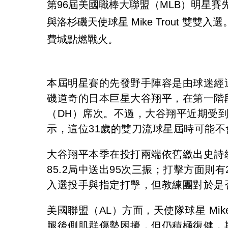
第96屆美國職棒大聯盟（MLB）明星賽先發
與洛杉磯天使球星 Mike Trout 雙
費城點燃戰火。
本屆明星賽的先發野手陣容是由球迷經
磯道奇的日本巨星大谷翔平，在第一階
（DH）席次。不過，大谷翔平近期受到二頭
示，這位31歲的雙刀流球星屆時可能
大谷翔平本季在投打兩端依舊繳出史詩級
85.2局中送出95次三振；打擊方面則
入選投手與指定打擊，但教練團對於是
美國聯盟（AL）方面，天使隊球星 Mik
腿後側肌群傷勢困擾，但仍積極復健，