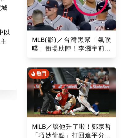
雙城
中以
MLB(影)／台灣黑幫「氣噗
盟主
噗」衝場助陣！李灝宇前輩
遭觸身球「引爆大場面」
熱門
MiLB／讓他升了啦！鄭宗哲
「巧妙偷點」打回追平分助