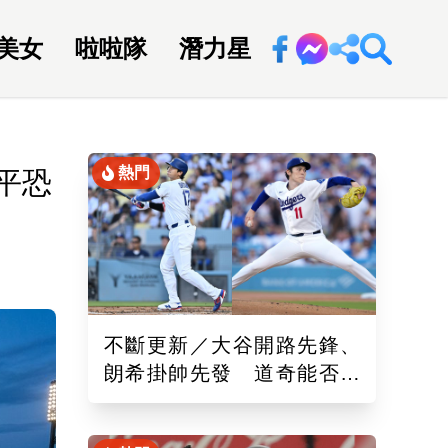
美女
啦啦隊
潛力星
回新聞網
熱門
平恐
不斷更新／大谷開路先鋒、
朗希掛帥先發 道奇能否終
止6連敗？文字直播點此