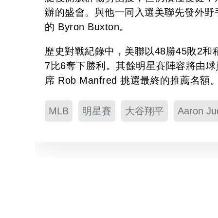
辦的盛會。與他一同入選美聯先發外野手的還
的 Byron Buxton。
歷史對戰紀錄中，美聯以48勝45敗2
7比6奪下勝利。其餘明星賽陣容將由球
席 Rob Manfred 挑選最終的推薦名額
MLB
明星賽
大谷翔平
Aaron Ju