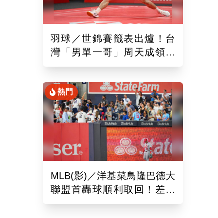
羽球／世錦賽籤表出爐！台
灣「男單一哥」周天成領軍
率15組台將遠赴印度拚戰
熱門
MLB(影)／洋基菜鳥隆巴德大
聯盟首轟球順利取回！差點
落入麻煩人物手中