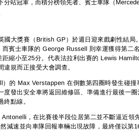
rc 成功奪下分站冠軍，而積分榜領先者、賓士車隊（Merced
分。
的英國大獎賽（British GP）於週日迎來戲劇性結局
奪冠，而賓士車隊的 George Russell 則幸運獲得第二
分差距縮小至25分。代表法拉利出賽的 Lewis Hamilt
間違規而正接受大會調查。
）的 Max Verstappen 在倒數第四圈時發生碰
一度發出安全車將返回維修區、準備進行最後一圈
過終點線。
 Antonelli，在比賽後半段位居第二並不斷逼近領
，他突然減速並向車隊回報車輛出現故障，最終僅以第1