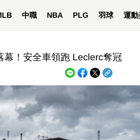
MLB
中職
NBA
PLG
羽球
運動
幕！安全車領跑 Leclerc奪冠