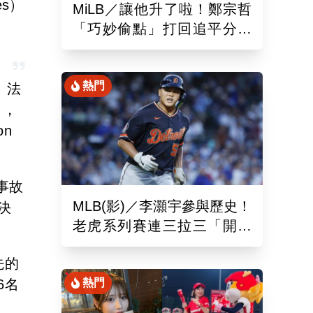
es）
MiLB／讓他升了啦！鄭宗哲
「巧妙偷點」打回追平分助
隊以10比4大勝
熱門
。法
名，
on
撞事故
MLB(影)／李灝宇參與歷史！
決
老虎系列賽連三拉三「開對
手魯閣」追平130年偉業
先的
6名
熱門