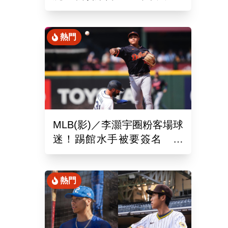
場、客場6系列賽連勝
熱門
MLB(影)／李灝宇圈粉客場球
迷！踢館水手被要簽名 當
地狂粉：終於見到你了
熱門