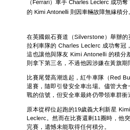
（Ferrari）車手 Charles Lecle
的 Kimi Antonelli 則因車輛故障無緣積
在英國銀石賽道（Silverstone）舉辦
拉利車隊的 Charles Leclerc 成功
這也讓他與隊友 Kimi Antonelli 的積
則拿下第三名，不過他因涉嫌在黃旗期
比賽尾聲高潮迭起，紅牛車隊（Red Bull
退賽，隨即引發安全車出場。儘管大會
戰的信號，但安全車最終仍帶領車群衝
原本從桿位起跑的19歲義大利新星 Kimi
Leclerc。然而在比賽還剩11圈時
完賽，遺憾未能取得任何積分。