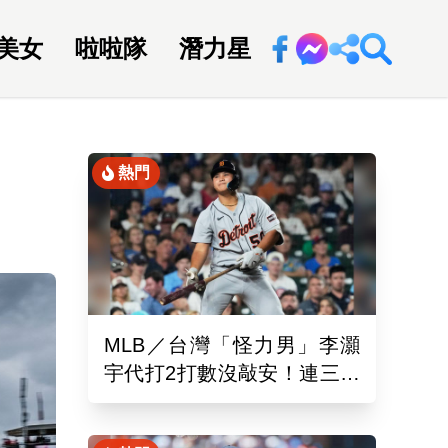
美女
啦啦隊
潛力星
回新聞網
熱門
MLB／台灣「怪力男」李灝
宇代打2打數沒敲安！連三場
坐板凳 老虎11:0完封水手