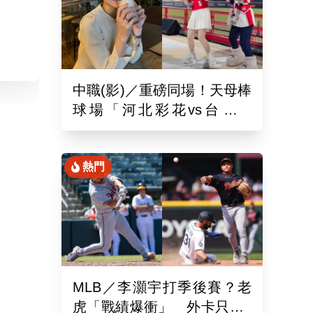
中職(影)／重磅同場！天母棒
球場「河北彩花vs台北彩
華」網挺：30年前彩華不輸
熱門
MLB／李灝宇打季後賽？老
虎「戰績爆衝」 外卡只差1