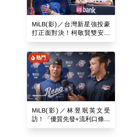
MiLB(影)／台灣新星強投豪
打正面對決！柯敬賢雙安狙
擊蘇嵐鴻
熱門
MiLB(影)／林昱珉英文受
訪！「優質先發+流利口條」
被讚爆 網：有Ray的感覺