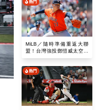
熱門
MiLB／隨時準備重返大聯
盟！台灣強投鄧愷威太空人
3A登板後援1.2局飆3K
熱門