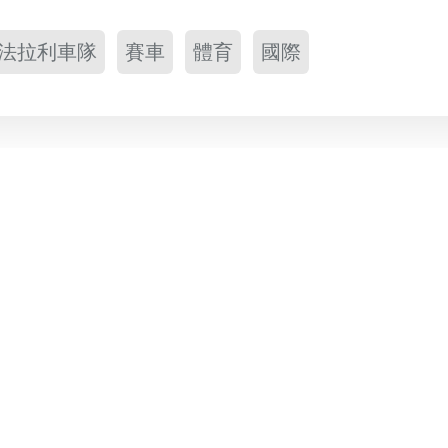
法拉利車隊
賽車
體育
國際