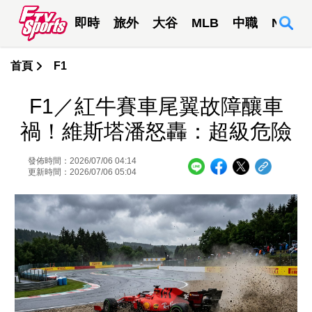
即時
旅外
大谷
MLB
中職
NBA
首頁
F1
F1／紅牛賽車尾翼故障釀車
禍！維斯塔潘怒轟：超級危險
發佈時間：2026/07/06 04:14
更新時間：2026/07/06 05:04