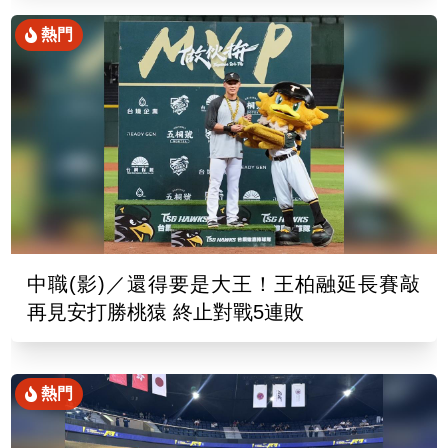
熱門
中職(影)／還得要是大王！王柏融延長賽敲
再見安打勝桃猿 終止對戰5連敗
熱門