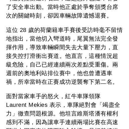
了安全車出動。當時他正處於爭奪頒獎台席
次的關鍵時刻，卻因車輛故障遺憾退賽。
這位 28 歲的荷蘭籍車手賽後受訪時毫不留情
地指出，當他切入彎道時，尾翼無法完全發
揮作用，導致車輛瞬間失去大量下壓力，直
接失控打滑衝出賽道。他直言，這種情況超
級危險，自己已經連續兩次差點受重傷。兩
週前的奧地利站排位賽中，他也曾遭遇車
禍，所幸當時在正賽成功逆襲奪下第二名。
面對當家車手的怒火，紅牛車隊領隊
Laurent Mekies 表示，車隊絕對會「竭盡全
力」徹查問題根源。他坦言維斯塔潘有權利
感到不滿，因為讓車手連續兩場比賽在高速