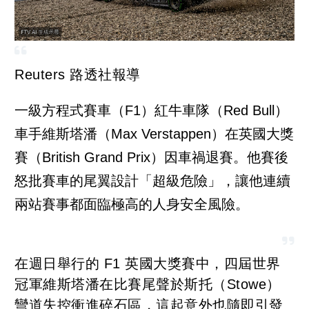
Reuters 路透社報導
一級方程式賽車（F1）紅牛車隊（Red Bull）
車手維斯塔潘（Max Verstappen）在英國大獎
賽（British Grand Prix）因車禍退賽。他賽後
怒批賽車的尾翼設計「超級危險」，讓他連續
兩站賽事都面臨極高的人身安全風險。
在週日舉行的 F1 英國大獎賽中，四屆世界
冠軍維斯塔潘在比賽尾聲於斯托（Stowe）
彎道失控衝進碎石區，這起意外也隨即引發