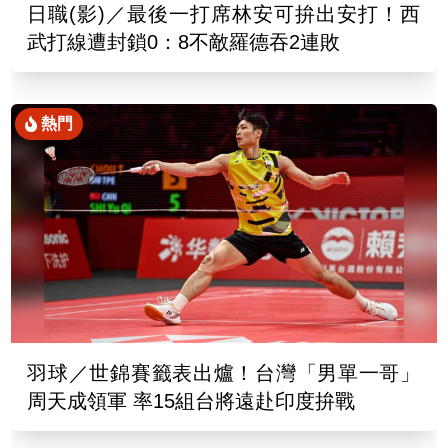
日職(影)／最後一打席林安可拚出安打！西
武打線遭封鎖0：8不敵羅德吞2連敗
熱門
羽球／世錦賽籤表出爐！台灣「男單一哥」
周天成領軍 率15組台將遠赴印度拚戰