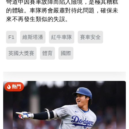
彎道中因賽車故障而陷入險境，是極其糟糕
的體驗。車隊將會嚴肅對待此問題，確保未
來不再發生類似的失誤。
F1
維斯塔潘
紅牛車隊
賽車安全
英國大獎賽
體育
國際
熱門