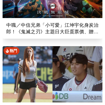
中職／中信兄弟「小可愛」江坤宇化身炭治
郎！《鬼滅之刃》主題日大巨蛋票價、贈品
出爐
熱門