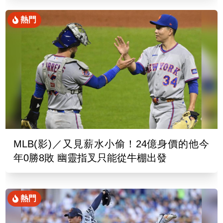
熱門
MLB(影)／又見薪水小偷！24億身價的他今
年0勝8敗 幽靈指叉只能從牛棚出發
熱門