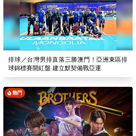
排球／台灣男排直落三勝澳門！亞洲東區排
球錦標賽開紅盤 建立默契備戰亞運
熱門