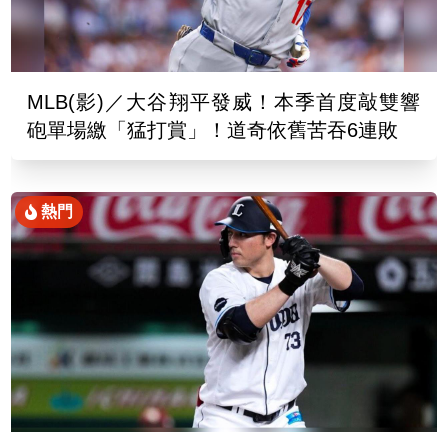
MLB(影)／大谷翔平發威！本季首度敲雙響
砲單場繳「猛打賞」！道奇依舊苦吞6連敗
熱門