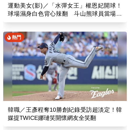
運動美女(影)／「水彈女王」權恩妃開球！
球場濕身白色背心辣翻 斗山熊球員當場看
傻
熱門
韓職／王彥程奪10勝創紀錄受訪超淡定！韓
媒提TWICE娜璉笑開懷網友全笑翻