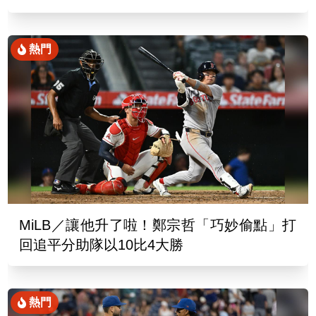
熱門
MiLB／讓他升了啦！鄭宗哲「巧妙偷點」打
回追平分助隊以10比4大勝
熱門