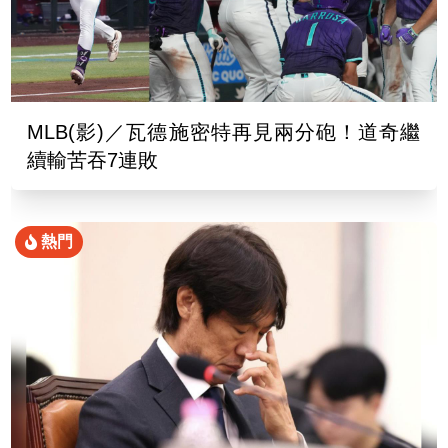
MLB(影)／瓦德施密特再見兩分砲！道奇繼
續輸苦吞7連敗
熱門