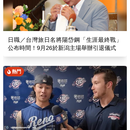
日職／台灣旅日名將陽岱鋼「生涯最終戰」
公布時間！9月26於新潟主場舉辦引退儀式
熱門