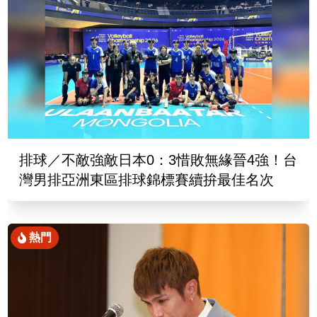
排球／不敵強敵日本0：3惜敗無緣晉4強！台
灣男排亞洲東區排球錦標賽續拚最佳名次
熱門