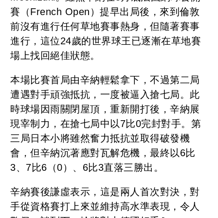
賽（French Open）提早出局後，來到倫敦
前沒有進行任何草地賽事熱身，但隨著賽事
進行，這位24歲的世界球王已逐漸在草地賽
場上找回絕佳狀態。
本場比賽首局由辛納輕鬆拿下，不過第二局
遭遇對手頑強抵抗，一度被逼入搶七局。此
時球場因雨關閉屋頂，重新開打後，辛納展
現宰制力，在搶七局中以7比0完封對手。第
三局日本小將雖然奮力抵抗並取得破發機
會，但辛納沉著應對瓦解危機，最終以6比
3、7比6（0）、6比3直落三勝出。
辛納賽後謙虛表示，這是兩人首次對決，對
手從資格賽打上來並維持高水準表現，令人