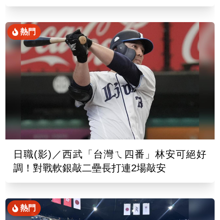
熱門
日職(影)／西武「台灣ㄟ四番」林安可絕好
調！對戰軟銀敲二壘長打連2場敲安
熱門