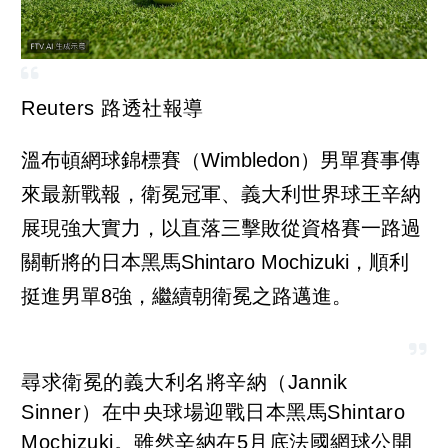
Reuters 路透社報導
溫布頓網球錦標賽（Wimbledon）男單賽事傳
來最新戰報，衛冕冠軍、義大利世界球王辛納
展現強大實力，以直落三擊敗從資格賽一路過
關斬將的日本黑馬Shintaro Mochizuki，順利
挺進男單8強，繼續朝衛冕之路邁進。
尋求衛冕的義大利名將辛納（Jannik
Sinner）在中央球場迎戰日本黑馬Shintaro
Mochizuki。雖然辛納在5月底法國網球公開