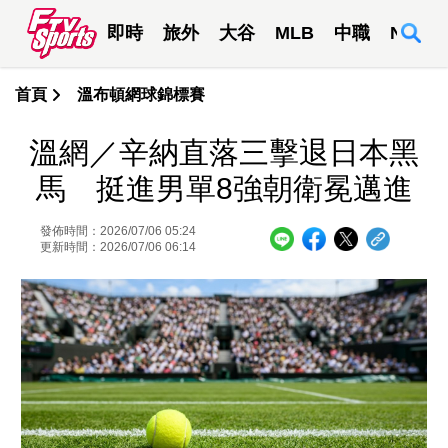
即時
旅外
大谷
MLB
中職
NBA
首頁
溫布頓網球錦標賽
溫網／辛納直落三擊退日本黑
馬 挺進男單8強朝衛冕邁進
發佈時間：2026/07/06 05:24
更新時間：2026/07/06 06:14