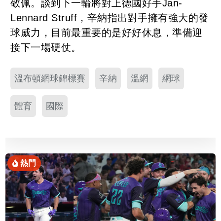
敬佩。談到下一輪將對上德國好手Jan-
Lennard Struff，辛納指出對手擁有強大的發
球威力，目前最重要的是好好休息，準備迎
接下一場硬仗。
溫布頓網球錦標賽
辛納
溫網
網球
體育
國際
熱門