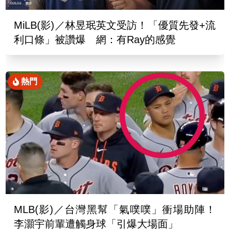
MiLB(影)／林昱珉英文受訪！「優質先發+流
利口條」被讚爆 網：有Ray的感覺
熱門
MLB(影)／台灣黑幫「氣噗噗」衝場助陣！
李灝宇前輩遭觸身球「引爆大場面」