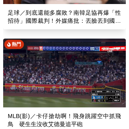
足球／到底還能多腐敗？南韓足協再爆「性
招待」國際裁判！外媒痛批：丟臉丟到國外
去
熱門
MLB(影)／卡仔搶劫啊！飛身跳躍空中抓飛
鳥 硬生生沒收艾德曼追平砲