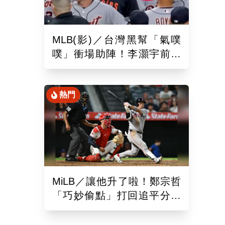
MLB(影)／台灣黑幫「氣噗
噗」衝場助陣！李灝宇前輩
遭觸身球「引爆大場面」
熱門
MiLB／讓他升了啦！鄭宗哲
「巧妙偷點」打回追平分助
隊以10比4大勝