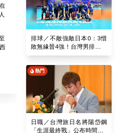
在
人
至
排球／不敵強敵日本0：3惜
敗無緣晉4強！台灣男排亞洲
西
東區排球錦標賽續拚最佳名
次
熱門
日職／台灣旅日名將陽岱鋼
「生涯最終戰」公布時間！9