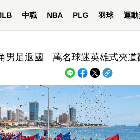
MLB
中職
NBA
PLG
羽球
運動
角男足返國 萬名球迷英雄式夾道