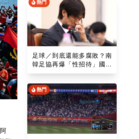
熱門
足球／到底還能多腐敗？南
韓足協再爆「性招待」國際
裁判！外媒痛批：丟臉丟到
國外去
熱門
敵阿