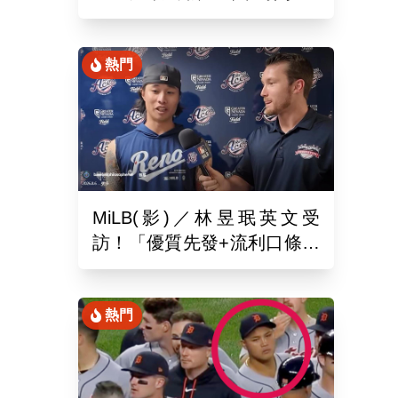
月26於新潟主場舉辦引退儀
式
熱門
MiLB(影)／林昱珉英文受
訪！「優質先發+流利口條」
被讚爆 網：有Ray的感覺
熱門