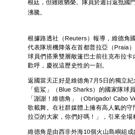
根廷，但雖敗猶榮。隊員於週日返抵國
沸騰。
根據路透社（Reuters）報導，維
代表隊班機降落在首都普拉亞（Prai
球員們搭乘雙層敞篷巴士前往克布拉卡內拉
歡呼，慶祝這歷史性的一刻。
返國當天正好是維德角7月5日的獨立
「藍鯊」（Blue Sharks）的國家隊
「謝謝！維德角」（Obrigado! Ca
歌載舞。在社群媒體上擁有高人氣的守門員
拉亞的大家，你們好嗎！」，引來全場
維德角是由西非外海10個火山島嶼組成