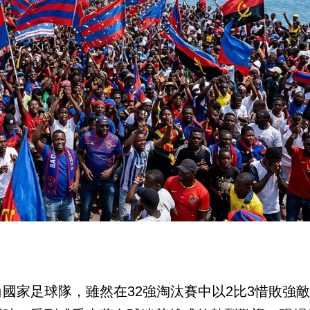
國家足球隊，雖然在32強淘汰賽中以2比3惜敗強