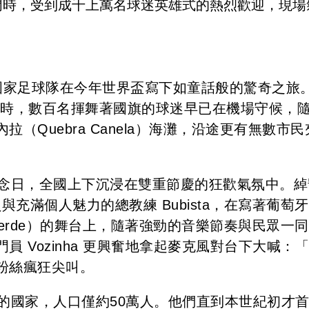
門時，受到成千上萬名球迷英雄式的熱烈歡迎，現場
德角國家足球隊在今年世界盃寫下如童話般的驚奇之旅
a）時，數百名揮舞著國旗的球迷早已在機場守候，
（Quebra Canela）海灘，沿途更有無數市民
紀念日，全國上下沉浸在雙重節慶的狂歡氣氛中。綽
球員與充滿個人魅力的總教練 Bubista，在寫著葡萄
bo Verde）的舞台上，隨著強勁的音樂節奏與民眾一
 Vozinha 更興奮地拿起麥克風對台下大喊：
粉絲瘋狂尖叫。
的國家，人口僅約50萬人。他們直到本世紀初才