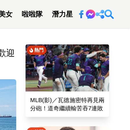
美女
啦啦隊
潛力星
回新聞網
熱門
歡迎
MLB(影)／瓦德施密特再見兩
分砲！道奇繼續輸苦吞7連敗