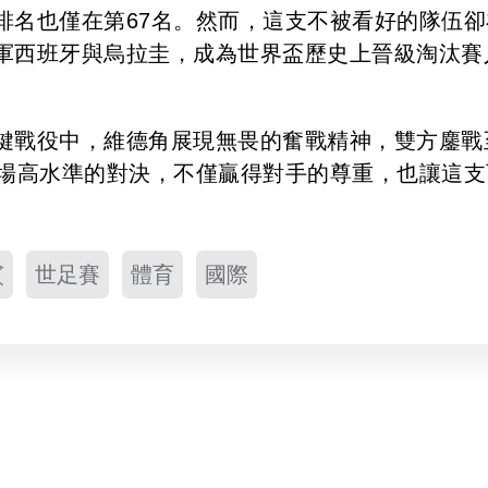
排名也僅在第67名。然而，這支不被看好的隊伍卻
軍西班牙與烏拉圭，成為世界盃歷史上晉級淘汰賽
鍵戰役中，維德角展現無畏的奮戰精神，雙方鏖戰
這場高水準的對決，不僅贏得對手的尊重，也讓這支
鯊
世足賽
體育
國際