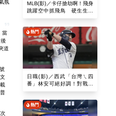
氣氛
MLB(影)／卡仔搶劫啊！飛身
跳躍空中抓飛鳥 硬生生沒
收艾德曼追平砲
熱門
。當
隨後
夾道
號
日職(影)／西武「台灣ㄟ四
牙文
番」林安可絕好調！對戰軟
同載
銀敲二壘長打連2場敲安
「普
熱門
首次