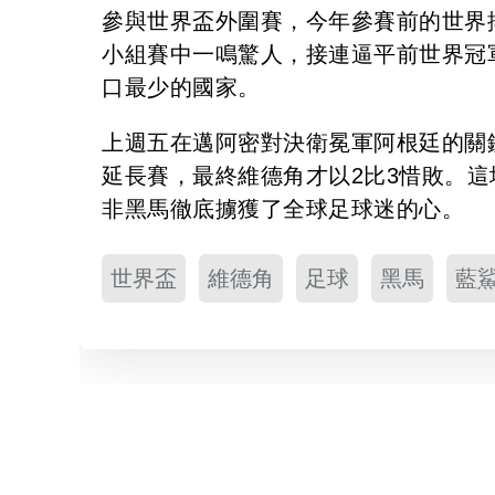
參與世界盃外圍賽，今年參賽前的世界
小組賽中一鳴驚人，接連逼平前世界冠
口最少的國家。
上週五在邁阿密對決衛冕軍阿根廷的關
延長賽，最終維德角才以2比3惜敗。
非黑馬徹底擄獲了全球足球迷的心。
世界盃
維德角
足球
黑馬
藍