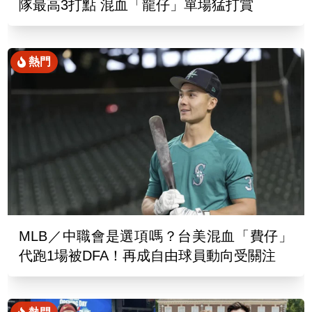
隊最高3打點 混血「龍仔」單場猛打賞
熱門
MLB／中職會是選項嗎？台美混血「費仔」
代跑1場被DFA！再成自由球員動向受關注