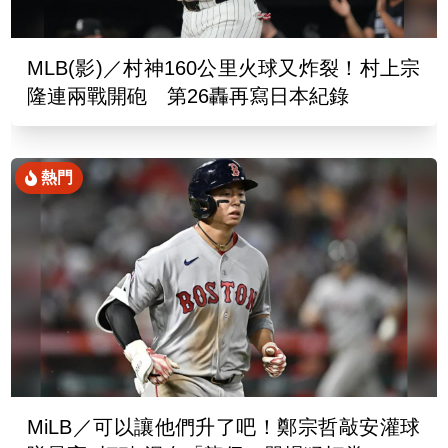
MLB(影)／村神160公里火球又炸裂！村上宗
隆連兩戰開砲 第26轟再寫日本紀錄
熱門
MiLB／可以讓他們升了吧！鄭宗哲敲安灌球