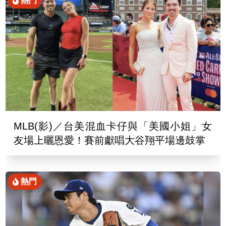
熱門
MLB(影)／台美混血卡仔與「美國小姐」女
友場上曬恩愛！賽前獻唱大谷翔平場邊鼓掌
熱門