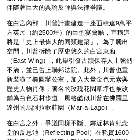
伴隨著巨大的輿論反彈與法律爭議。
在白宮內部，川普計畫建造一座面積達9萬平
方英尺（約2500坪）的巨型宴會廳，宣稱這
將是「史上最偉大的同類建築」。為了騰出
空間，川普拆除了歷史悠久的白宮東廂
（East Wing），此舉引發古蹟保存人士強烈
不滿，並已告上聯邦法院。此外，川普也重
新裝潢了橢圓辦公室，加入大量金色元素與
歷史人物肖像；著名的玫瑰花園草坪也被改
鋪為白色石材步道，風格酷似川普在佛羅里
達州的馬阿拉歌莊園（Mar-a-Lago）。
在白宮之外，爭議同樣不斷。鄰近林肯紀念
堂的反思池（Reflecting Pool）在耗資1600