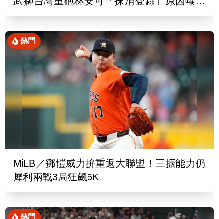
武獅台灣重砲林安可「抹消登錄」原因曝光
了
熱門
MiLB／鄧愷威力拚重返大聯盟！三振能力仍
犀利兩戰3局狂飆6K
熱門