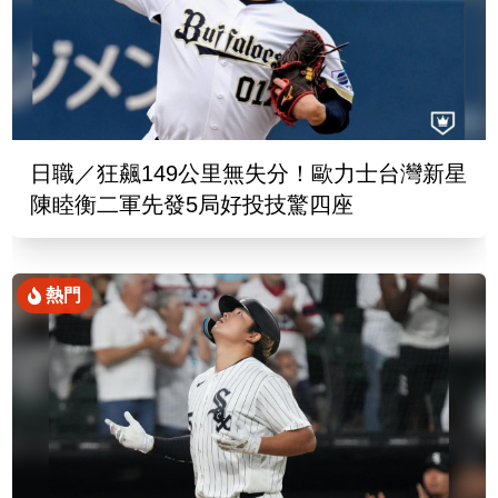
日職／狂飆149公里無失分！歐力士台灣新星
陳睦衡二軍先發5局好投技驚四座
熱門