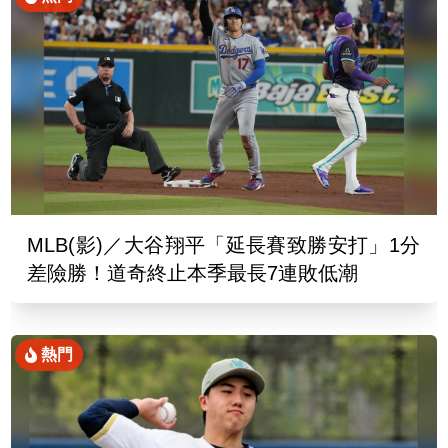
MLB(影)／大谷翔平「延長賽致勝安打」1分
差險勝！道奇終止本季最長7連敗低潮
熱門