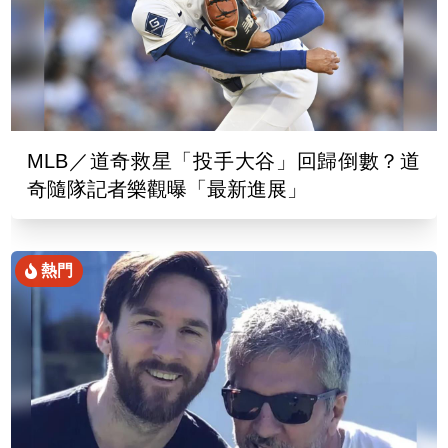
MLB／道奇救星「投手大谷」回歸倒數？道
奇隨隊記者樂觀曝「最新進展」
熱門