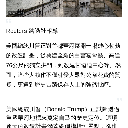
Reuters 路透社報導
美國總統川普正對首都華府展開一場雄心勃勃
的改造計畫，從興建全新的白宮宴會廳、高達
76公尺的獨立拱門，到改建甘迺迪中心等。然
而，這些大動作不僅引發大眾對公帑花費的質
疑，更遭到歷史古蹟保存人士的強烈批評。
美國總統川普（Donald Trump）正試圖透過
重塑華府地標來奠定自己的歷史定位。這項
龐大的改造計畫涵蓋多個指標性景點，卻也