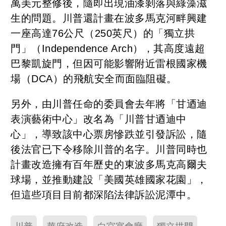
萬美元整修後，隨即出現油漆剝落與綠藻滋
生的問題。川普還計畫在波多馬克河畔興建
一座高達76公尺（250英尺）的「獨立拱
門」（Independence Arch），其高度遠超
巴黎凱旋門，但因可能影響附近雷根國家機
場（DCA）的飛航安全而面臨阻礙。
另外，由川普任命的委員會去年將「甘迺迪
表演藝術中心」改名為「川普甘迺迪中
心」，導致該中心票房慘跌並引發訴訟，隨
後法官已下令移除川普的名字。川普同時也
計畫改造擁有百年歷史的東波多馬克高爾夫
球場，並推動建設「美國英雄國家花園」，
但這些項目目前都深陷法律訴訟泥潭中。