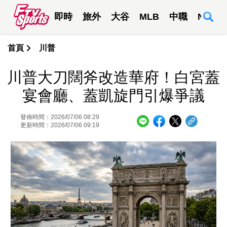
即時
旅外
大谷
MLB
中職
NBA
首頁
川普
川普大刀闊斧改造華府！白宮蓋
宴會廳、蓋凱旋門引爆爭議
發佈時間：2026/07/06 08:29
更新時間：2026/07/06 09:19