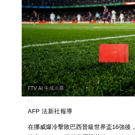
AFP 法新社報導
在挪威爆冷擊敗巴西晉級世界盃16強後，挪威國