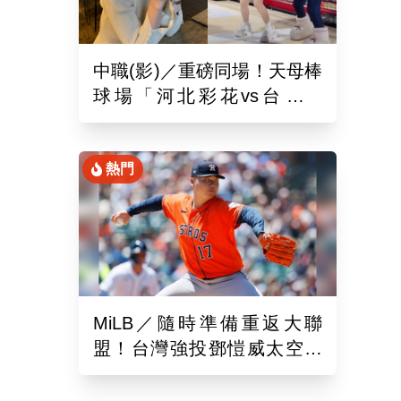
中職(影)／重磅同場！天母棒
球場「河北彩花vs台北彩
華」網挺：30年前彩華不輸
熱門
MiLB／隨時準備重返大聯
盟！台灣強投鄧愷威太空人
3A登板後援1.2局飆3K