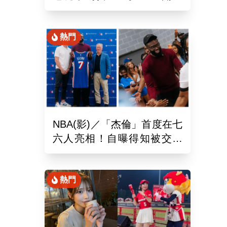
手魯閣」追平130年偉業
熱門
NBA(影)／「杰倫」首度在七
六人亮相！自曝得知被交易
後震驚到砸手機
熱門