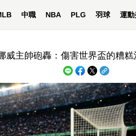
MLB
中職
NBA
PLG
羽球
運動
 挪威主帥砲轟：傷害世界盃的糟糕