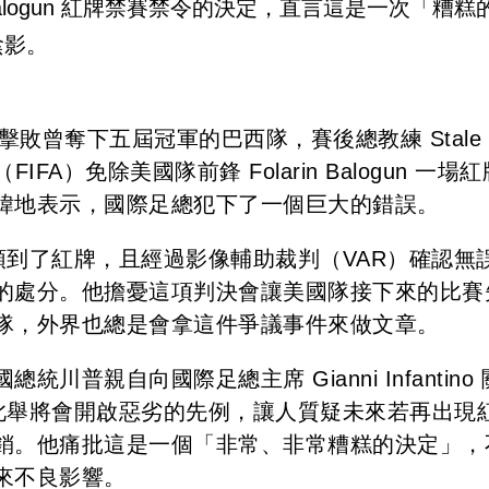
n Balogun 紅牌禁賽禁令的決定，直言這是一次「糟糕
陰影。
擊敗曾奪下五屆冠軍的巴西隊，賽後總教練 Stale
IFA）免除美國隊前鋒 Folarin Balogun 一場
諱地表示，國際足總犯下了一個巨大的錯誤。
球員確實領到了紅牌，且經過影像輔助裁判（VAR）確認無
的處分。他擔憂這項判決會讓美國隊接下來的比賽
隊，外界也總是會拿這件爭議事件來做文章。
普親自向國際足總主席 Gianni Infantino
 警告，此舉將會開啟惡劣的先例，讓人質疑未來若再出現
銷。他痛批這是一個「非常、非常糟糕的決定」，
來不良影響。