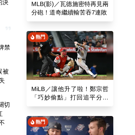
的決
MLB(影)／瓦德施密特再見兩
分砲！道奇繼續輸苦吞7連敗
熱門
紅牌禁
誤被
失
MiLB／讓他升了啦！鄭宗哲
「巧妙偷點」打回追平分助
 關切
隊以10比4大勝
紅
不
熱門