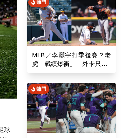
熱門
MLB／李灝宇打季後賽？老
虎「戰績爆衝」 外卡只差1
場、客場6系列賽連勝
熱門
際足球