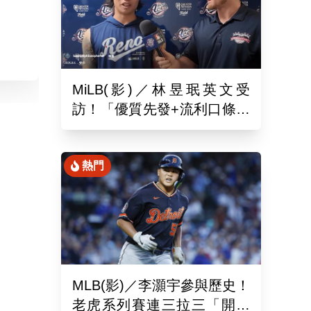
MiLB(影)／林昱珉英文受
訪！「優質先發+流利口條」
被讚爆 網：有Ray的感覺
熱門
MLB(影)／李灝宇參與歷史！
老虎系列賽連三拉三「開對