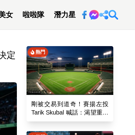
美女
啦啦隊
潛力星
回新聞網
熱門
決定
剛被交易到道奇！賽揚左投
Tarik Skubal 喊話：渴望重返
老虎隊