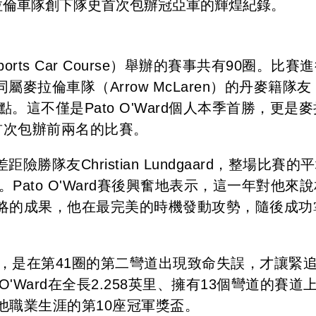
拉倫車隊創下隊史首次包辦冠亞軍的輝煌紀錄。
orts Car Course）舉辦的賽事共有90圈。比賽
了同屬麥拉倫車隊（Arrow McLaren）的丹麥籍隊友
領先至終點。這不僅是Pato O'Ward個人本季首勝，更是
上首次包辦前兩名的比賽。
差距險勝隊友Christian Lundgaard，整場比賽的
）。Pato O'Ward賽後興奮地表示，這一年對他來
略的成果，他在最完美的時機發動攻勢，隨後成功
dgaard，是在第41圈的第二彎道出現致命失誤，才讓緊
o O'Ward在全長2.258英里、擁有13個彎道的賽道
他職業生涯的第10座冠軍獎盃。