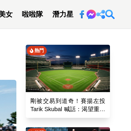
美女
啦啦隊
潛力星
回新聞網
熱門
剛被交易到道奇！賽揚左投
Tarik Skubal 喊話：渴望重返
老虎隊