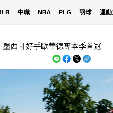
MLB
中職
NBA
PLG
羽球
運動
州站 墨西哥好手歐華德奪本季首冠