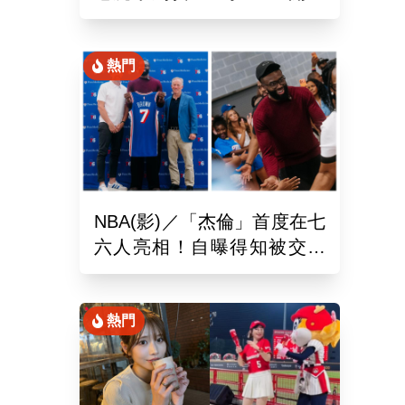
手魯閣」追平130年偉業
熱門
NBA(影)／「杰倫」首度在七
六人亮相！自曝得知被交易
後震驚到砸手機
熱門