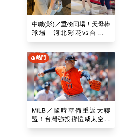
中職(影)／重磅同場！天母棒
球場「河北彩花vs台北彩
華」網挺：30年前彩華不輸
熱門
MiLB／隨時準備重返大聯
盟！台灣強投鄧愷威太空人
3A登板後援1.2局飆3K