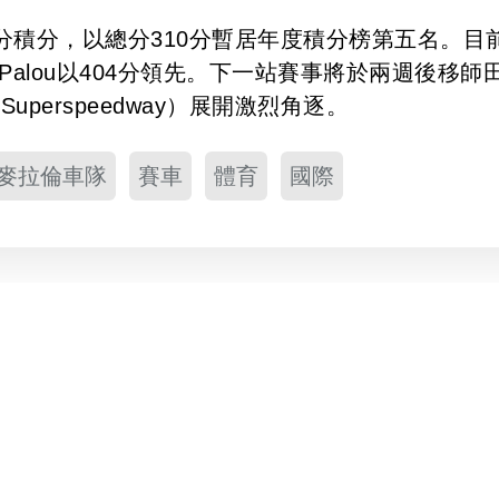
帳53分積分，以總分310分暫居年度積分榜第五名。目
Palou以404分領先。下一站賽事將於兩週後移師
Superspeedway）展開激烈角逐。
麥拉倫車隊
賽車
體育
國際