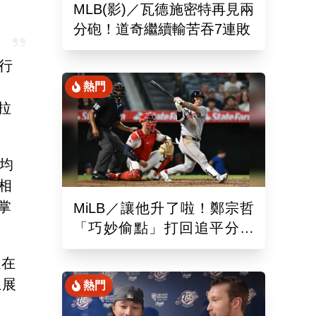
MLB(影)／瓦德施密特再見兩
分砲！道奇繼續輸苦吞7連敗
進行
熱門
麥拉
平均
說相
掌
MiLB／讓他升了啦！鄭宗哲
「巧妙偷點」打回追平分助
隊以10比4大勝
追在
上展
熱門