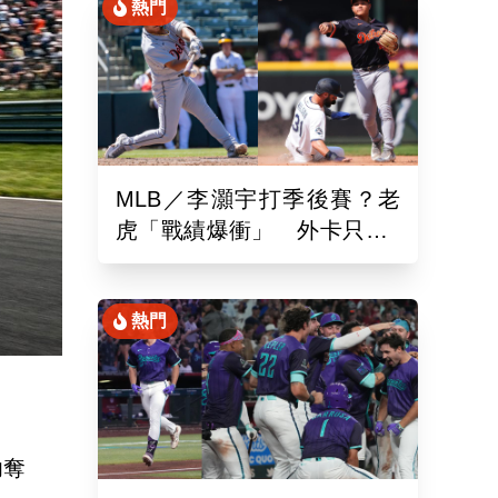
熱門
MLB／李灝宇打季後賽？老
虎「戰績爆衝」 外卡只差1
場、客場6系列賽連勝
熱門
功奪