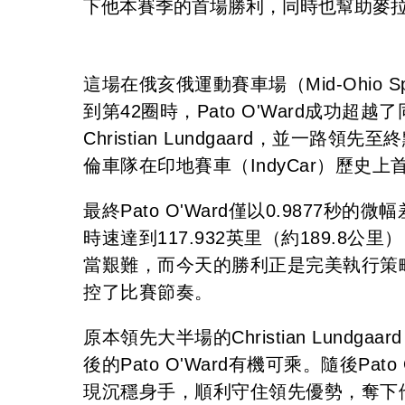
下他本賽季的首場勝利，同時也幫助麥
這場在俄亥俄運動賽車場（Mid-Ohio Sp
到第42圈時，Pato O'Ward成功超越
Christian Lundgaard，並一路
倫車隊在印地賽車（IndyCar）歷史
最終Pato O'Ward僅以0.9877秒的微幅
時速達到117.932英里（約189.8公里
當艱難，而今天的勝利正是完美執行策
控了比賽節奏。
原本領先大半場的Christian Lun
後的Pato O'Ward有機可乘。隨後Pat
現沉穩身手，順利守住領先優勢，奪下