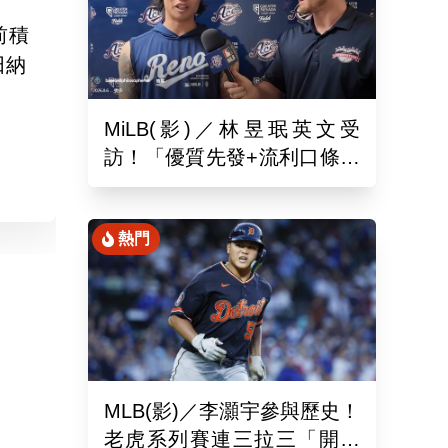
前積
田納
MiLB(影)／林昱珉英文受
訪！「優質先發+流利口條」
被讚爆 網：有Ray的感覺
熱門
MLB(影)／李灝宇參與歷史！
老虎系列賽連三拉三「開對