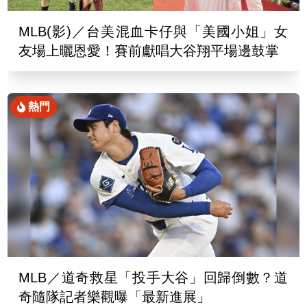
MLB(影)／台美混血卡仔與「美國小姐」女
友場上曬恩愛！賽前獻唱大谷翔平場邊鼓掌
熱門
MLB／道奇救星「投手大谷」回歸倒數？道
奇隨隊記者樂觀曝「最新進展」