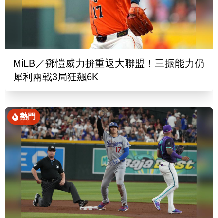
MiLB／鄧愷威力拚重返大聯盟！三振能力仍
犀利兩戰3局狂飆6K
熱門