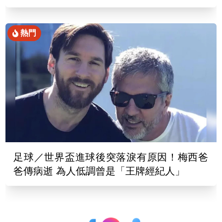
熱門
足球／世界盃進球後突落淚有原因！梅西爸
爸傳病逝 為人低調曾是「王牌經紀人」