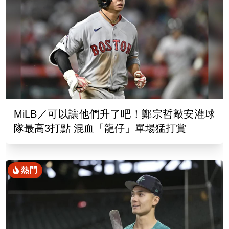
MiLB／可以讓他們升了吧！鄭宗哲敲安灌球
隊最高3打點 混血「龍仔」單場猛打賞
熱門