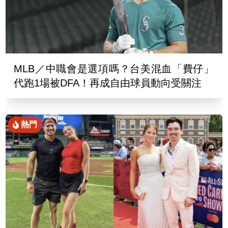
MLB／中職會是選項嗎？台美混血「費仔」
代跑1場被DFA！再成自由球員動向受關注
熱門