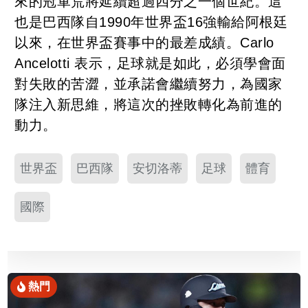
來的冠軍荒將延續超過四分之一個世紀。這
也是巴西隊自1990年世界盃16強輸給阿根廷
以來，在世界盃賽事中的最差成績。Carlo
Ancelotti 表示，足球就是如此，必須學會面
對失敗的苦澀，並承諾會繼續努力，為國家
隊注入新思維，將這次的挫敗轉化為前進的
動力。
世界盃
巴西隊
安切洛蒂
足球
體育
國際
熱門