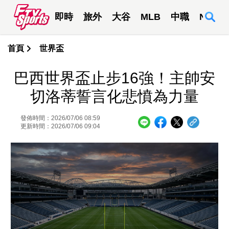
即時
旅外
大谷
MLB
中職
NBA
首頁
世界盃
巴西世界盃止步16強！主帥安
切洛蒂誓言化悲憤為力量
發佈時間：2026/07/06 08:59
更新時間：2026/07/06 09:04