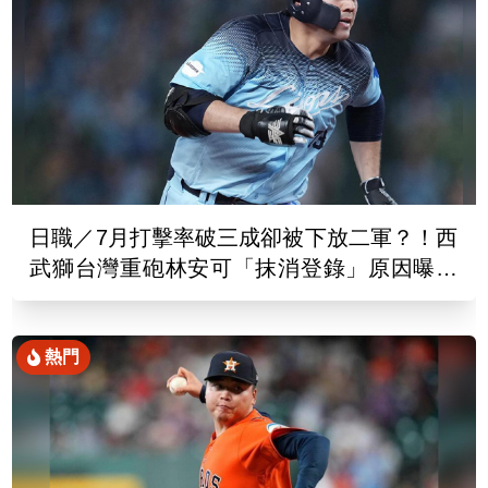
日職／7月打擊率破三成卻被下放二軍？！西
武獅台灣重砲林安可「抹消登錄」原因曝光
了
熱門