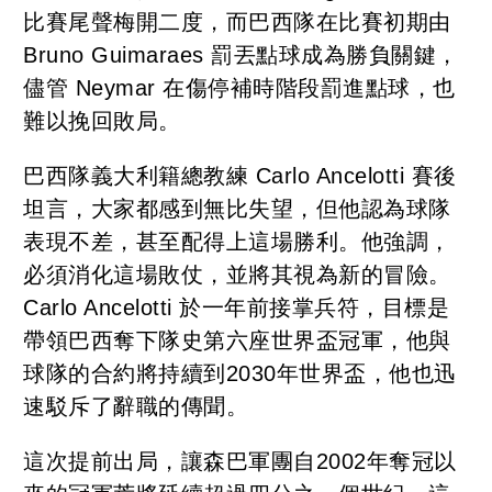
比賽尾聲梅開二度，而巴西隊在比賽初期由
Bruno Guimaraes 罰丟點球成為勝負關鍵，
儘管 Neymar 在傷停補時階段罰進點球，也
難以挽回敗局。
巴西隊義大利籍總教練 Carlo Ancelotti 賽後
坦言，大家都感到無比失望，但他認為球隊
表現不差，甚至配得上這場勝利。他強調，
必須消化這場敗仗，並將其視為新的冒險。
Carlo Ancelotti 於一年前接掌兵符，目標是
帶領巴西奪下隊史第六座世界盃冠軍，他與
球隊的合約將持續到2030年世界盃，他也迅
速駁斥了辭職的傳聞。
這次提前出局，讓森巴軍團自2002年奪冠以