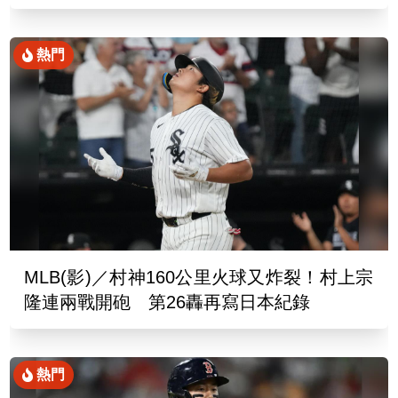
熱門
MLB(影)／村神160公里火球又炸裂！村上宗
隆連兩戰開砲 第26轟再寫日本紀錄
熱門