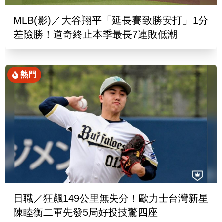
MLB(影)／大谷翔平「延長賽致勝安打」1分
差險勝！道奇終止本季最長7連敗低潮
熱門
日職／狂飆149公里無失分！歐力士台灣新星
陳睦衡二軍先發5局好投技驚四座