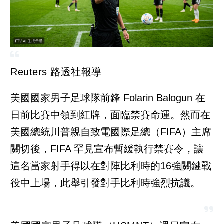
Reuters 路透社報導
美國國家男子足球隊前鋒 Folarin Balogun 在
日前比賽中領到紅牌，面臨禁賽命運。然而在
美國總統川普親自致電國際足總（FIFA）主席
關切後，FIFA 罕見宣布暫緩執行禁賽令，讓
這名當家射手得以在對陣比利時的16強關鍵戰
役中上場，此舉引發對手比利時強烈抗議。