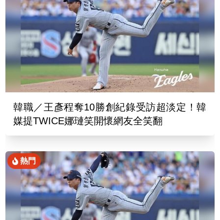
韓職／王彥程奪10勝創紀錄受訪超淡定！韓
媒提TWICE娜璉笑開懷網友全笑翻
熱門