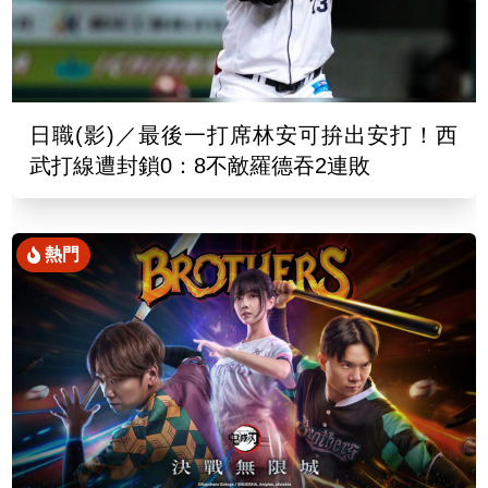
日職(影)／最後一打席林安可拚出安打！西
武打線遭封鎖0：8不敵羅德吞2連敗
熱門