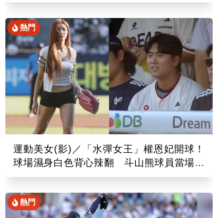
熱門
運動美女(影)／「水彈女王」權恩妃開球！
球場濕身白色背心辣翻 斗山熊球員當場看
傻
熱門