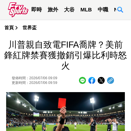
即時
旅外
大谷
MLB
中職
NBA
首頁
世界盃
川普親自致電FIFA喬牌？美前
鋒紅牌禁賽獲撤銷引爆比利時怒
火
發佈時間：2026/07/06 09:09
更新時間：2026/07/06 09:59