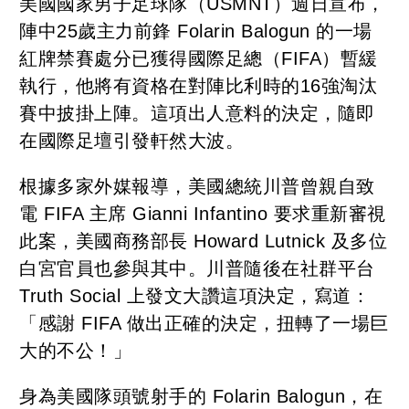
美國國家男子足球隊（USMNT）週日宣布，
陣中25歲主力前鋒 Folarin Balogun 的一場
紅牌禁賽處分已獲得國際足總（FIFA）暫緩
執行，他將有資格在對陣比利時的16強淘汰
賽中披掛上陣。這項出人意料的決定，隨即
在國際足壇引發軒然大波。
根據多家外媒報導，美國總統川普曾親自致
電 FIFA 主席 Gianni Infantino 要求重新審視
此案，美國商務部長 Howard Lutnick 及多位
白宮官員也參與其中。川普隨後在社群平台
Truth Social 上發文大讚這項決定，寫道：
「感謝 FIFA 做出正確的決定，扭轉了一場巨
大的不公！」
身為美國隊頭號射手的 Folarin Balogun，在