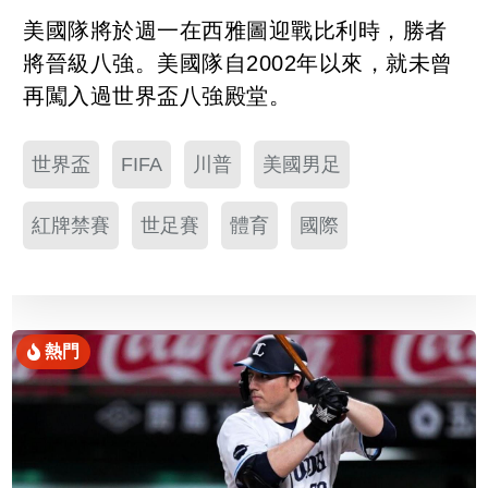
美國隊將於週一在西雅圖迎戰比利時，勝者
將晉級八強。美國隊自2002年以來，就未曾
再闖入過世界盃八強殿堂。
世界盃
FIFA
川普
美國男足
紅牌禁賽
世足賽
體育
國際
熱門