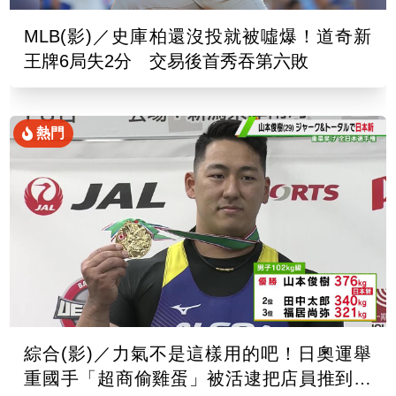
MLB(影)／史庫柏還沒投就被噓爆！道奇新
王牌6局失2分 交易後首秀吞第六敗
熱門
綜合(影)／力氣不是這樣用的吧！日奧運舉
重國手「超商偷雞蛋」被活逮把店員推到骨