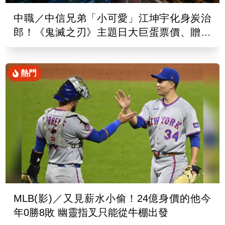
中職／中信兄弟「小可愛」江坤宇化身炭治
郎！《鬼滅之刃》主題日大巨蛋票價、贈品
出爐
熱門
MLB(影)／又見薪水小偷！24億身價的他今
年0勝8敗 幽靈指叉只能從牛棚出發