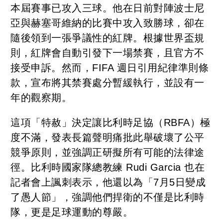
本屆賽事已攻入三球。他在日前對陣波士尼
亞與赫塞哥維納的比賽中攻入致勝球，卻在
隨後領到一張爭議性的紅牌。根據世界盃規
則，紅牌會自動引發下一場禁賽，且官方不
接受申訴。然而，FIFA 週日引用紀律準則條
款，宣布將其禁賽處分暫緩執行，並設有一
年的觀察期。
這項「特赦」決定讓比利時足協（RBFA）極
度不滿，發表長篇聲明痛批此舉破壞了公平
競爭原則，並強調正研擬所有可能的法律途
徑。比利時國家隊總教練 Rudi Garcia 也在
記者會上諷刺表示，他還以為「7月5日變成
了愚人節」，強調他們捍衛的不僅是比利時
隊，更是足球運動的尊嚴。