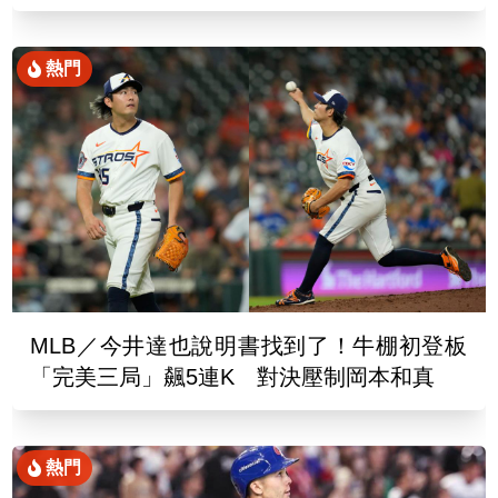
折
熱門
MLB／今井達也說明書找到了！牛棚初登板
「完美三局」飆5連K 對決壓制岡本和真
熱門