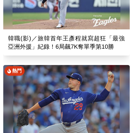
韓職(影)／旅韓首年王彥程就寫超狂「最強
亞洲外援」紀錄！6局飆7K奪單季第10勝
熱門