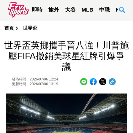
即時
旅外
大谷
MLB
中職
NBA
首頁
世界盃
世界盃英挪攜手晉八強！川普施
壓FIFA撤銷美球星紅牌引爆爭
議
發佈時間：2026/07/06 12:24
更新時間：2026/07/06 13:19