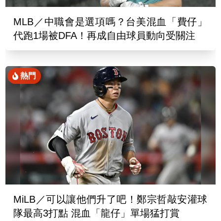
MLB／中職會是選項嗎？台美混血「費仔」
代跑1場被DFA！再成自由球員動向受關注
熱門
MiLB／可以讓他們升了吧！鄭宗哲敲安灌球
隊最高3打點 混血「龍仔」單場猛打賞