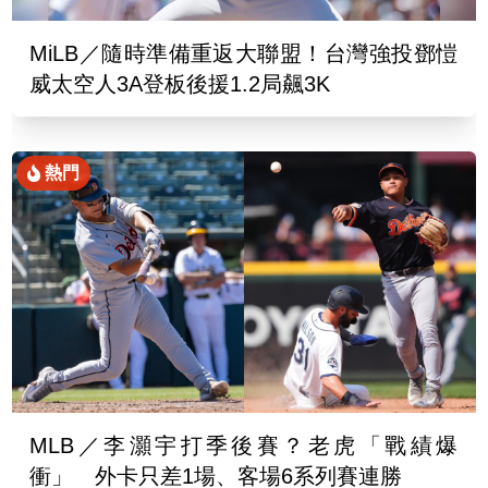
MiLB／隨時準備重返大聯盟！台灣強投鄧愷
威太空人3A登板後援1.2局飆3K
熱門
MLB／李灝宇打季後賽？老虎「戰績爆
衝」 外卡只差1場、客場6系列賽連勝