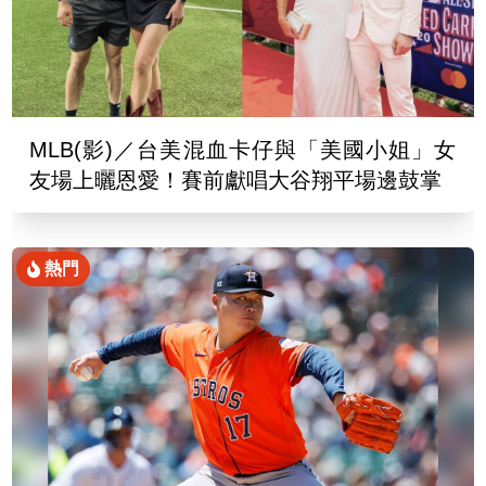
MLB(影)／台美混血卡仔與「美國小姐」女
友場上曬恩愛！賽前獻唱大谷翔平場邊鼓掌
熱門