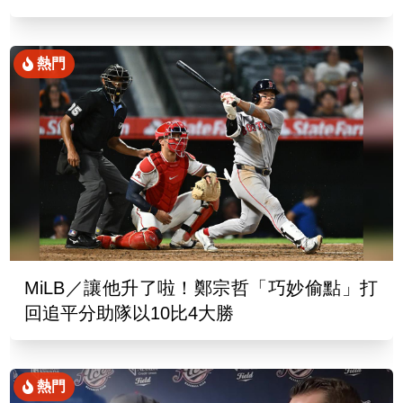
熱門
MiLB／讓他升了啦！鄭宗哲「巧妙偷點」打
回追平分助隊以10比4大勝
熱門