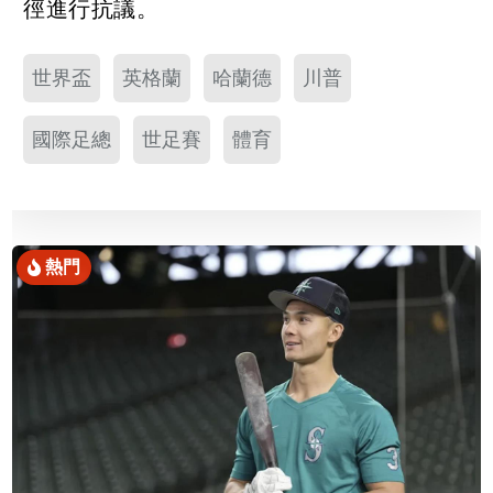
徑進行抗議。
世界盃
英格蘭
哈蘭德
川普
國際足總
世足賽
體育
熱門