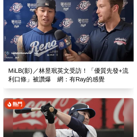
MiLB(影)／林昱珉英文受訪！「優質先發+流
利口條」被讚爆 網：有Ray的感覺
熱門