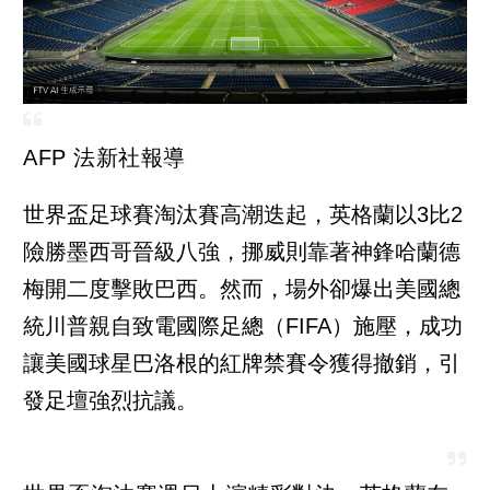
AFP 法新社報導
世界盃足球賽淘汰賽高潮迭起，英格蘭以3比2
險勝墨西哥晉級八強，挪威則靠著神鋒哈蘭德
梅開二度擊敗巴西。然而，場外卻爆出美國總
統川普親自致電國際足總（FIFA）施壓，成功
讓美國球星巴洛根的紅牌禁賽令獲得撤銷，引
發足壇強烈抗議。