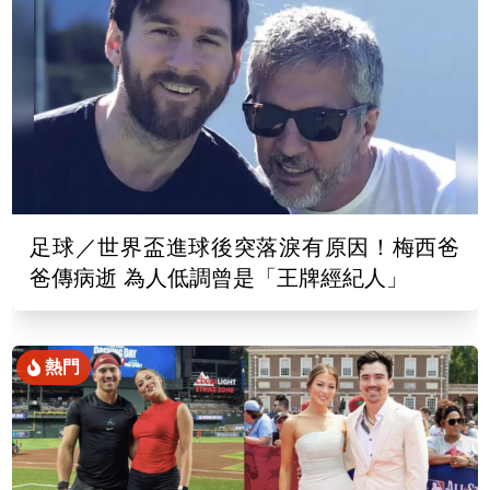
足球／世界盃進球後突落淚有原因！梅西爸
爸傳病逝 為人低調曾是「王牌經紀人」
熱門