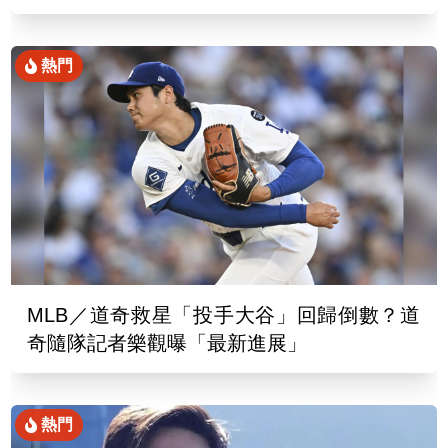
熱門
MLB／道奇救星「投手大谷」回歸倒數？道
奇隨隊記者樂觀曝「最新進展」
熱門