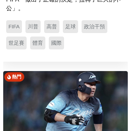
公」。
FIFA
川普
高普
足球
政治干預
世足賽
體育
國際
熱門