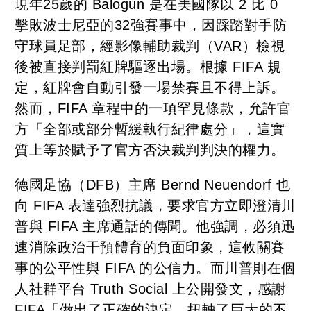
現年25歲的 Balogun 是在美國隊以 2 比 0
擊敗波士尼亞的32強賽事中，因踩踏對手防
守球員足部，經影像輔助裁判（VAR）檢視
後被直接判罰紅牌驅逐出場。根據 FIFA 規
定，紅牌會自動引發一場禁賽且不得上訴。
然而，FIFA 章程中的一項罕見條款，允許官
方「全部或部分暫緩執行紀律處分」，這實
質上等於賦予了官方否決裁判判決的權力。
德國足協（DFB）主席 Bernd Neuendorf 也
向 FIFA 表達強烈抗議，要求官方立即澄清川
普與 FIFA 主席通話的傳聞。他強調，必須迅
速消除政治干預體育的負面印象，這攸關賽
事的公平性與 FIFA 的公信力。而川普則在個
人社群平台 Truth Social 上公開發文，感謝
FIFA「做出了正確的決定，扭轉了巨大的不