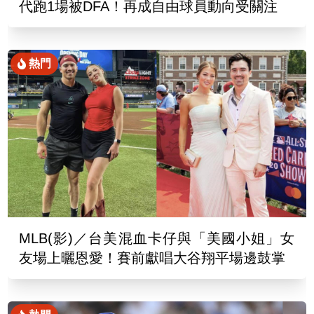
代跑1場被DFA！再成自由球員動向受關注
熱門
MLB(影)／台美混血卡仔與「美國小姐」女
友場上曬恩愛！賽前獻唱大谷翔平場邊鼓掌