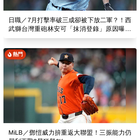
日職／7月打擊率破三成卻被下放二軍？！西
武獅台灣重砲林安可「抹消登錄」原因曝光
了
熱門
MiLB／鄧愷威力拚重返大聯盟！三振能力仍