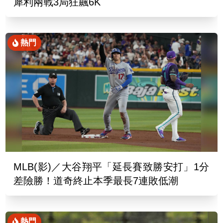
犀利兩戰3局狂飆6K
熱門
MLB(影)／大谷翔平「延長賽致勝安打」1分
差險勝！道奇終止本季最長7連敗低潮
熱門