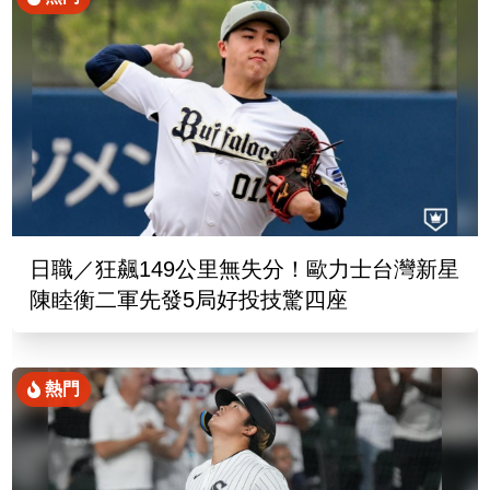
日職／狂飆149公里無失分！歐力士台灣新星
陳睦衡二軍先發5局好投技驚四座
熱門