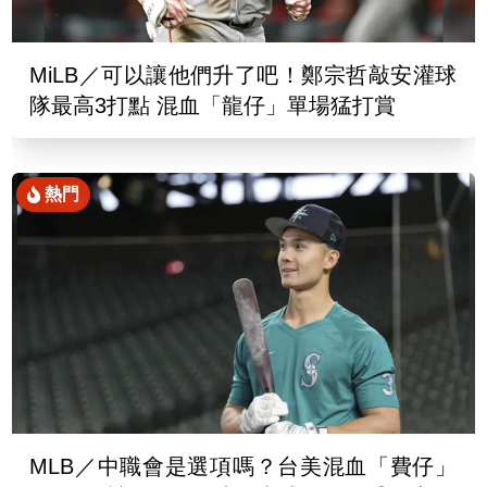
MiLB／可以讓他們升了吧！鄭宗哲敲安灌球
隊最高3打點 混血「龍仔」單場猛打賞
熱門
MLB／中職會是選項嗎？台美混血「費仔」