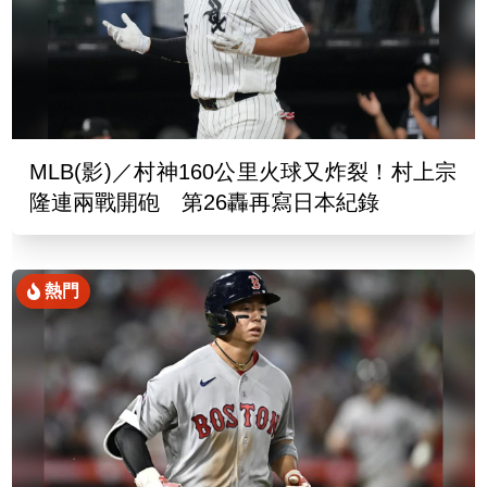
MLB(影)／村神160公里火球又炸裂！村上宗
隆連兩戰開砲 第26轟再寫日本紀錄
熱門