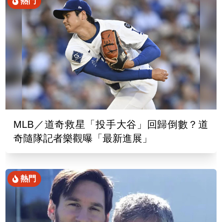
熱門
MLB／道奇救星「投手大谷」回歸倒數？道
奇隨隊記者樂觀曝「最新進展」
熱門