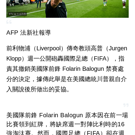
AFP 法新社報導
前利物浦（Liverpool）傳奇教頭高普（Jurgen
Klopp）週一公開砲轟國際足總（FIFA），指
責其撤銷美國隊前鋒 Folarin Balogun 禁賽處
分的決定，據傳此舉是在美國總統川普親自介
入關說後所做出的妥協。
美國隊前鋒 Folarin Balogun 原本因在前一場
比賽領到紅牌，將缺席週一對陣比利時的16
強淘汰賽。然而，國際足總（FIFA）卻在週