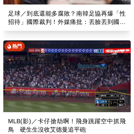
足球／到底還能多腐敗？南韓足協再爆「性
招待」國際裁判！外媒痛批：丟臉丟到國外
去
熱門
MLB(影)／卡仔搶劫啊！飛身跳躍空中抓飛
鳥 硬生生沒收艾德曼追平砲