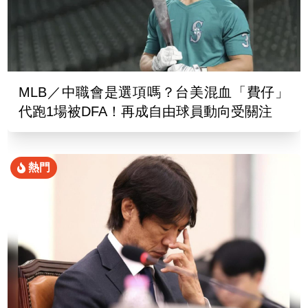
MLB／中職會是選項嗎？台美混血「費仔」
代跑1場被DFA！再成自由球員動向受關注
熱門