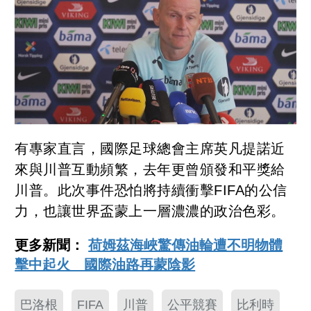
有專家直言，國際足球總會主席英凡提諾近
來與川普互動頻繁，去年更曾頒發和平獎給
川普。此次事件恐怕將持續衝擊FIFA的公信
力，也讓世界盃蒙上一層濃濃的政治色彩。
更多新聞：
荷姆茲海峽驚傳油輪遭不明物體
擊中起火 國際油路再蒙陰影
巴洛根
FIFA
川普
公平競賽
比利時