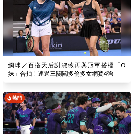
網球／百搭天后謝淑薇再與冠軍搭檔「O
妹」合拍！連過三關闖多倫多女網賽4強
熱門