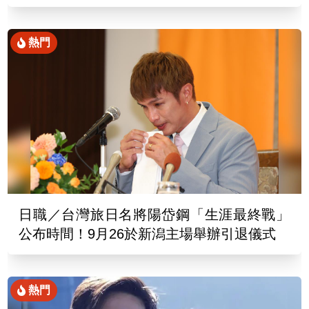
熱門
日職／台灣旅日名將陽岱鋼「生涯最終戰」
公布時間！9月26於新潟主場舉辦引退儀式
熱門