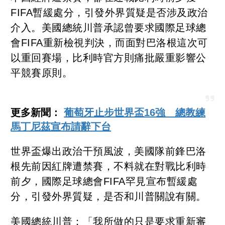
FIFA暫緩處分，引發外界質疑是否涉及政治
介入。美國總統川普承認曾要求國際足球總
會FIFA重新檢視判決，而面對巴洛根這次可
以重回賽場，比利時官方則痛批嚴重影響公
平競賽原則。
更多新聞：
葡萄牙止步世界盃16強 總教練
馬丁尼茲宣布請辭下台
世界盃爆出政治干預風波，美國隊前鋒巴洛
根先前因紅牌遭禁賽，不料就在對戰比利時
前夕，國際足球總會FIFA罕見宣布暫緩處
分，引發外界質疑，是否和川普關說有關。
美國總統川普：「我所做的只是要求重新審