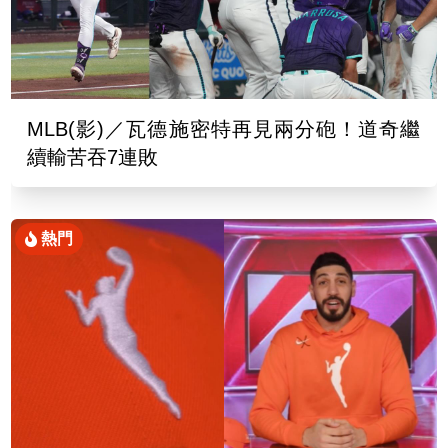
MLB(影)／瓦德施密特再見兩分砲！道奇繼
續輸苦吞7連敗
熱門