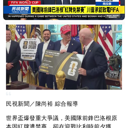
民視新聞／陳尚裕 綜合報導
世界盃爆發重大爭議，美國隊前鋒巴洛根原
本因紅牌遭禁賽，卻在迎戰比利時前夕獲