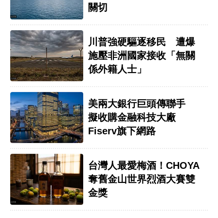
關切
川普強硬驅逐移民 遭爆
施壓非洲國家接收「無關
係外籍人士」
美兩大銀行巨頭傳聯手
擬收購金融科技大廠
Fiserv旗下網路
台灣人最愛梅酒！CHOYA
奪舊金山世界烈酒大賽雙
金獎