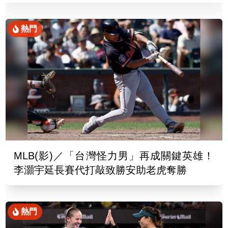
熱門
MLB(影)／「台灣怪力男」再成關鍵英雄！
李灝宇延長賽代打敲致勝安助老虎奪勝
熱門