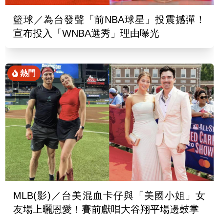
籃球／為台發聲「前NBA球星」投震撼彈！
宣布投入「WNBA選秀」理由曝光
熱門
MLB(影)／台美混血卡仔與「美國小姐」女
友場上曬恩愛！賽前獻唱大谷翔平場邊鼓掌