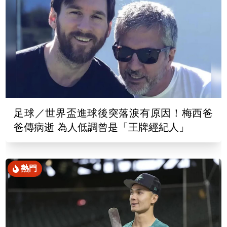
足球／世界盃進球後突落淚有原因！梅西爸
爸傳病逝 為人低調曾是「王牌經紀人」
熱門