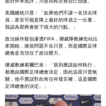
面對外界批評，川普則再次替自己辯護。
美國總統川普：「如果他們不讓一名頂尖球
員，甚至可能是隊上最好的球員之一出賽，
我認為那將會留下很大的污點。」
政治操作疑似滲透FIFA，挪威隊教練也站出
來開砲，痛批問題不在川普，而是國際足球
總會是否頂住了政治壓力。
挪威教練索爾巴肯：「規則應該如何執行，
都應由國際足球總會決定，因此這跟川普無
關，他不應該對此有任何發言權，這是國際
足球總會的決定。」