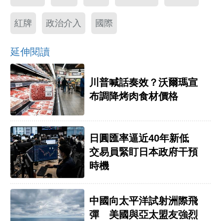
紅牌
政治介入
國際
延伸閱讀
川普喊話奏效？沃爾瑪宣
布調降烤肉食材價格
日圓匯率逼近40年新低
交易員緊盯日本政府干預
時機
中國向太平洋試射洲際飛
彈 美國與亞太盟友強烈