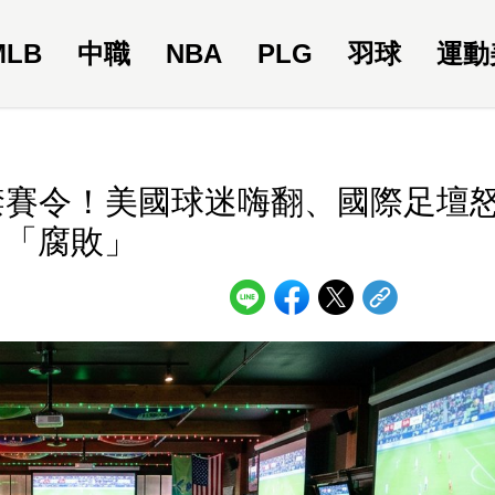
MLB
中職
NBA
PLG
羽球
運動
鋒禁賽令！美國球迷嗨翻、國際足壇
「腐敗」