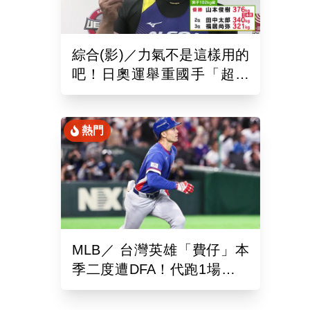
綜合(影)／力氣不是這樣用的
吧！日奧運舉重國手「超商
偷雞蛋」被活逮把店員推到
骨折
熱門
MLB／ 台灣英雄「費仔」本
季二度遭DFA！代跑1場沒有
打擊機會...