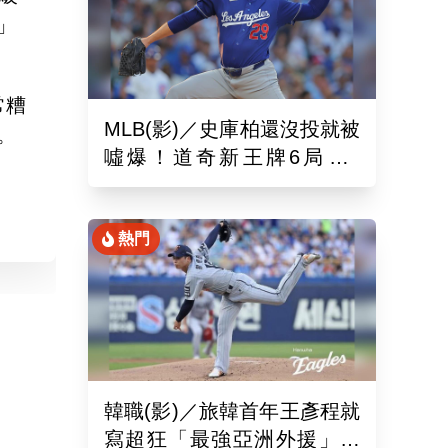
」
常糟
MLB(影)／史庫柏還沒投就被
。
噓爆！道奇新王牌6局失2
分 交易後首秀吞第六敗
熱門
韓職(影)／旅韓首年王彥程就
寫超狂「最強亞洲外援」紀