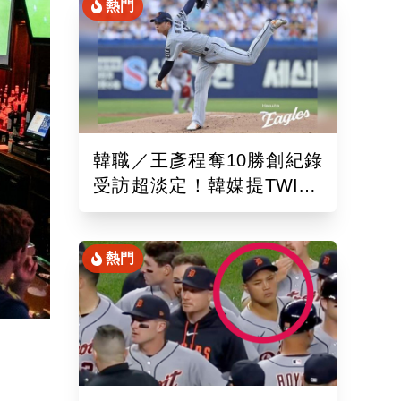
熱門
韓職／王彥程奪10勝創紀錄
受訪超淡定！韓媒提TWICE
娜璉笑開懷網友全笑翻
熱門