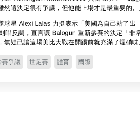
雖然這決定很有爭議，但他能上場才是最重要的。
 Alexi Lalas 力挺表示「美國為自己站了出
el 則唱反調，直言讓 Balogun 重新參賽的決定「非
，無疑已讓這場美比大戰在開踢前就充滿了煙硝味
禁賽爭議
世足賽
體育
國際