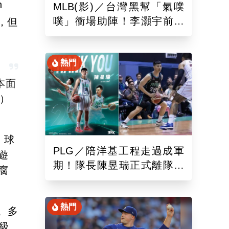
n
MLB(影)／台灣黑幫「氣噗
噗」衝場助陣！李灝宇前輩
，但
遭觸身球「引爆大場面」
熱門
本面
）
、球
PLG／陪洋基工程走過成軍
遊
期！隊長陳昱瑞正式離隊
腐
球團：感謝全力付出與貢獻
熱門
。多
超級