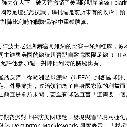
強力介入下，破天荒撤銷了美國隊明星前鋒 Folari
然引發國際足壇強烈抗議，痛批這是前所未有的政治干預
在對陣比利時的關鍵戰役中重獲勝算。
n 在日前對陣波士尼亞與赫塞哥維納的比賽中領到紅牌，原
主辦國美國的總統川普親自致電國際足總（FIFA
令，允許他參加週一對陣比利時的關鍵比賽。
強烈反彈，從歐洲足球總會（UEFA）到各國球評
定。外界痛批，政治領袖為了自身國家隊的利益而
上簡直是前所未聞，甚至有球迷直言「這需要一個
賽前觀賽派對上採訪美國球迷，發現輿論呈現兩極化
emington Macklewoods 興奮表示：「我