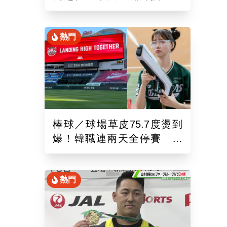
錄！6局飆7K奪單季第10勝
熱門
棒球／球場草皮75.7度燙到
爆！韓職連兩天全停賽 工
作人員、球迷頻傳熱傷害
熱門