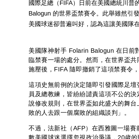
國際足總（FIFA）日前在美國總統川普的
Balogun 的世界盃禁賽令。此舉雖
美國球迷卻普遍叫好，認為這讓美國隊
美國隊神射手 Folarin Balogu
臨禁賽一場的處分。然而，在世界盃共同
施壓後，FIFA 隨即撤銷了這項禁賽
這項史無前例的決定隨即引發國際足壇
員及總教練，皆紛紛譴責這項不公的決
說修改規則，在世界盃如此盛大的舞台
敗的人去跟一個腐敗的組織談判」。
不過，法新社（AFP）在西雅圖一場
數美國球迷選擇忽視政治爭議，20歲的球迷 R