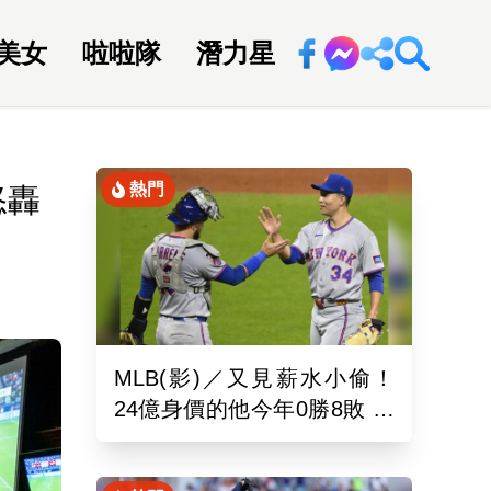
美女
啦啦隊
潛力星
回新聞網
熱門
怒轟
MLB(影)／又見薪水小偷！
24億身價的他今年0勝8敗 幽
靈指叉只能從牛棚出發