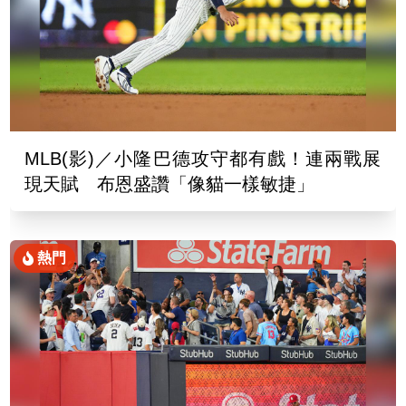
MLB(影)／小隆巴德攻守都有戲！連兩戰展
現天賦 布恩盛讚「像貓一樣敏捷」
熱門