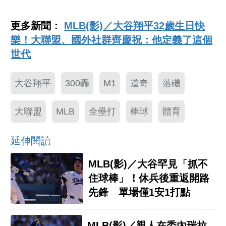
更多新聞：
MLB(影)／大谷翔平32歲生日快
樂！大聯盟、國外社群齊慶祝：他定義了這個
世代
大谷翔平
300轟
M1
道奇
落磯
大聯盟
MLB
全壘打
棒球
體育
延伸閱讀
MLB(影)／大谷罕見「抓不
住球棒」！休兵後重返開路
先鋒 單場僅1安1打點
MLB(影)／親人在委內瑞拉