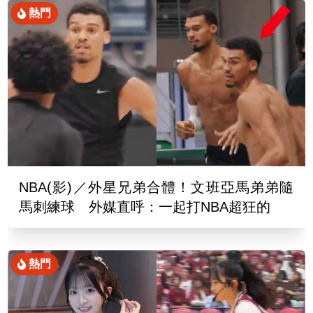
熱門
NBA(影)／外星兄弟合體！文班亞馬弟弟隨
馬刺練球 外媒直呼：一起打NBA超狂的
熱門