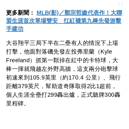
更多新聞：
MLB(影)／鄭宗哲繳代表作！大聯
盟生涯首次單場雙安 扛紅襪第九棒先發游擊
手建功
大谷翔平三局下半在二壘有人的情況下上場
打擊，他面對落磯先發左投弗里蘭（Kyle
Freeland）抓第一顆掉在紅中的卡特球，大
棒一揮就飛越左外野高牆，這支兩分砲擊球
初速來到105.9英里（約170.4 公里）、飛行
距離379英尺，幫助道奇隊取得2比1超前，
個人生涯全壘打299轟出爐，正式聽牌300轟
里程碑。