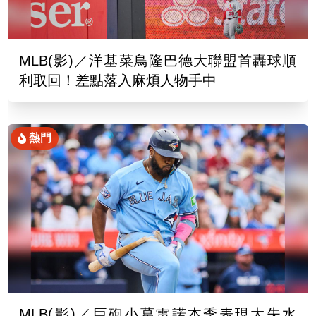
MLB(影)／洋基菜鳥隆巴德大聯盟首轟球順
利取回！差點落入麻煩人物手中
熱門
MLB(影)／巨砲小葛雷諾本季表現大失水