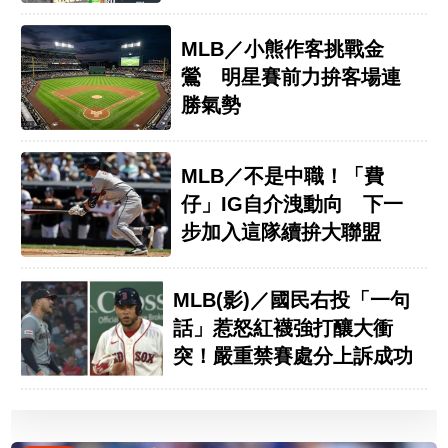
MLB／小熊作客挑戰金
鶯 明星賽前力拚客場連
勝氣勢
MLB／不是中職！「費
仔」IG自介洩動向 下一
步加入這隊續拚大聯盟
MLB(影)／國民右投「一句
話」惹怒紅襪強打釀大衝
突！嚴重禁賽處分上訴成功