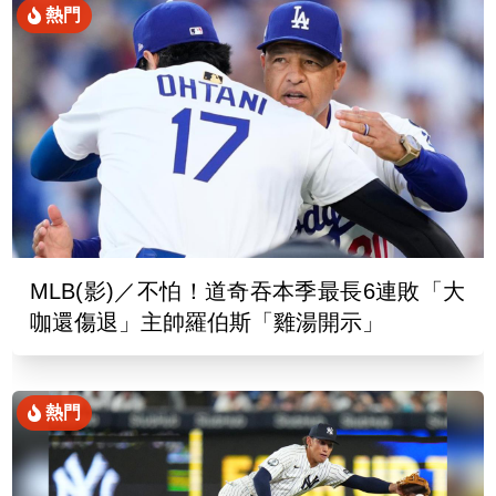
熱門
MLB(影)／不怕！道奇吞本季最長6連敗「大
咖還傷退」主帥羅伯斯「雞湯開示」
熱門