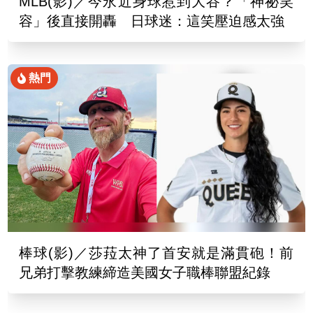
MLB(影)／今永近身球惹到大谷？「神祕笑
容」後直接開轟 日球迷：這笑壓迫感太強
熱門
棒球(影)／莎菈太神了首安就是滿貫砲！前
兄弟打擊教練締造美國女子職棒聯盟紀錄