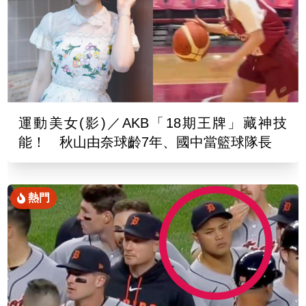
運動美女(影)／AKB「18期王牌」藏神技
能！ 秋山由奈球齡7年、國中當籃球隊長
熱門