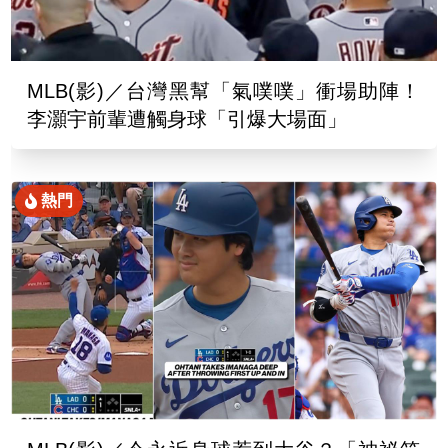
MLB(影)／台灣黑幫「氣噗噗」衝場助陣！
李灝宇前輩遭觸身球「引爆大場面」
熱門