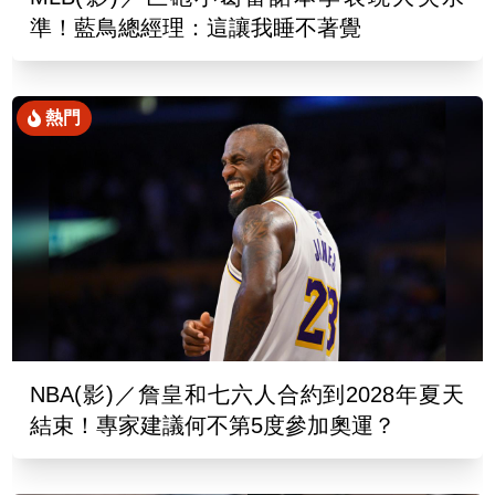
準！藍鳥總經理：這讓我睡不著覺
熱門
NBA(影)／詹皇和七六人合約到2028年夏天
結束！專家建議何不第5度參加奧運？