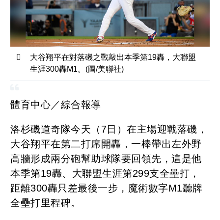
大谷翔平在對落磯之戰敲出本季第19轟，大聯盟
生涯300轟M1。(圖/美聯社)
體育中心／綜合報導
洛杉磯道奇隊今天（7日）在主場迎戰落磯，
大谷翔平在第二打席開轟，一棒帶出左外野
高牆形成兩分砲幫助球隊要回領先，這是他
本季第19轟、大聯盟生涯第299支全壘打，
距離300轟只差最後一步，魔術數字M1聽牌
全壘打里程碑。