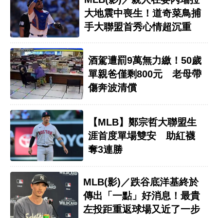
大地震中喪生！道奇菜鳥捕
手大聯盟首秀心情超沉重
酒駕遭罰9萬無力繳！50歲
單親爸僅剩800元 老母帶
傷奔波清償
【MLB】鄭宗哲大聯盟生
涯首度單場雙安 助紅襪
奪3連勝
MLB(影)／跌谷底洋基終於
傳出「一點」好消息！最貴
左投距重返球場又近了一步