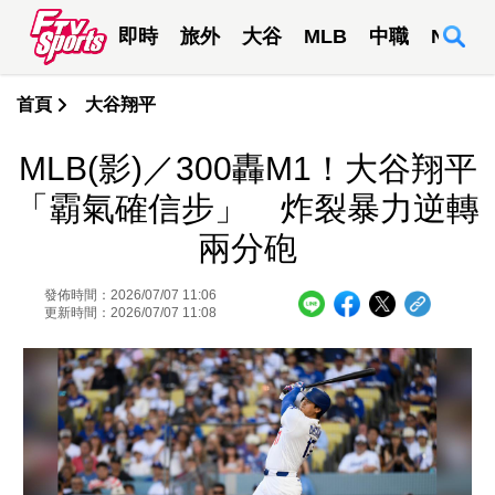
即時
旅外
大谷
MLB
中職
NBA
首頁
大谷翔平
MLB(影)／300轟M1！大谷翔平
「霸氣確信步」 炸裂暴力逆轉
兩分砲
發佈時間：2026/07/07 11:06
更新時間：2026/07/07 11:08