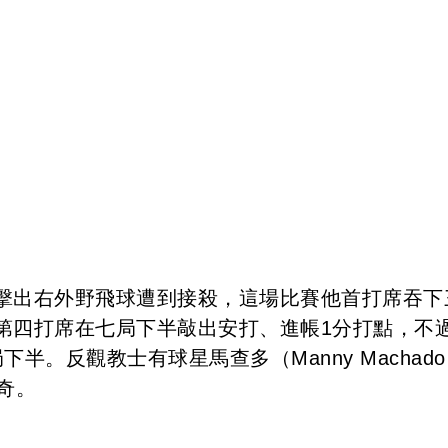
擊出右外野飛球遭到接殺，這場比賽他首打席吞下
第四打席在七局下半敲出安打、進帳1分打點，不
半。反觀教士有球星馬查多（Manny Machad
奇。