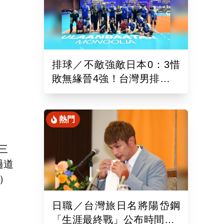
排球／不敵強敵日本0：3惜
敗無緣晉4強！台灣男排亞洲
東區排球錦標賽續拚最佳名
次
熱門
三
過道
o）
日職／台灣旅日名將陽岱鋼
「生涯最終戰」公布時間！9