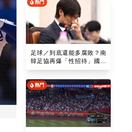
熱門
足球／到底還能多腐敗？南
韓足協再爆「性招待」國際
裁判！外媒痛批：丟臉丟到
國外去
熱門