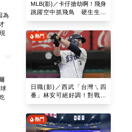
MLB(影)／卡仔搶劫啊！飛身
跳躍空中抓飛鳥 硬生生沒
因為
收艾德曼追平砲
才
現
熱門
爾
日職(影)／西武「台灣ㄟ四
、球
番」林安可絕好調！對戰軟
吃
銀敲二壘長打連2場敲安
熱門