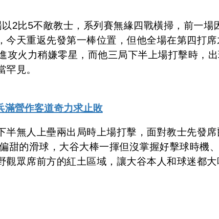
場以2比5不敵教士，系列賽無緣四戰橫掃，前一場
，今天重返先發第一棒位置，但他全場在第四打席
，進攻火力稍嫌零星，而他三局下半上場打擊時，出
當罕見。
兵滿營作客道奇力求止敗
下半無人上壘兩出局時上場打擊，面對教士先發席
顆內角偏甜的滑球，大谷大棒一揮但沒掌握好擊球時機
野觀眾席前方的紅土區域，讓大谷本人和球迷都大