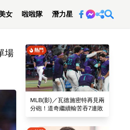
美女
啦啦隊
潛力星
回新聞網
熱門
單場
MLB(影)／瓦德施密特再見兩
分砲！道奇繼續輸苦吞7連敗