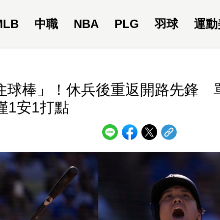
MLB
中職
NBA
PLG
羽球
運動
不住球棒」！休兵後重返開路先鋒 
僅1安1打點