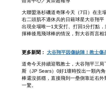
體育中心／黃崇超報導
大聯盟洛杉磯道奇隊今天（7日）在主
右二頭肌不適休兵的日籍球星大谷翔平
出現全場唯一1支安打、打回1分打點
揮棒後甩飛球棒的情況，對大谷而言相
更多新聞：
大谷翔平因傷缺陣！教士傷
道奇今天持續迎戰教士，大谷翔平三局
斯（JP Sears）0好1壞時投出一
棒還沒抓穩，直接飛到一壘側靠近右外
一驚。