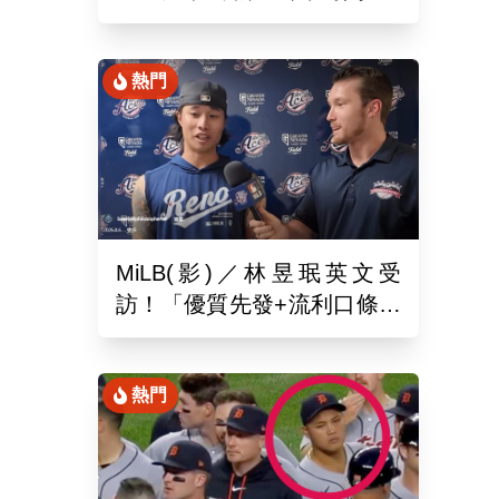
月26於新潟主場舉辦引退儀
式
熱門
MiLB(影)／林昱珉英文受
訪！「優質先發+流利口條」
被讚爆 網：有Ray的感覺
熱門