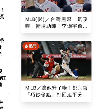
爐！
流
MLB(影)／台灣黑幫「氣噗
噗」衝場助陣！李灝宇前輩
遭觸身球「引爆大場面」
谷
熱門
費
光
沒
局狂
勝
MiLB／讓他升了啦！鄭宗哲
「巧妙偷點」打回追平分助
隊以10比4大勝
生
群