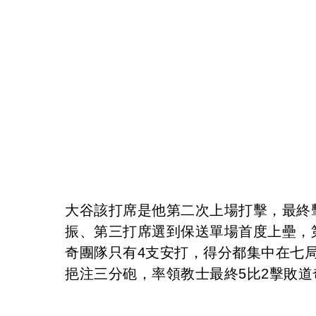
大谷該打席是他第二次上場打擊，最終
振、第三打席選到保送單場首度上壘，
奇團隊只有4支安打，得分都集中在七局下
挹注三分砲，率領教士最終5比2擊敗道