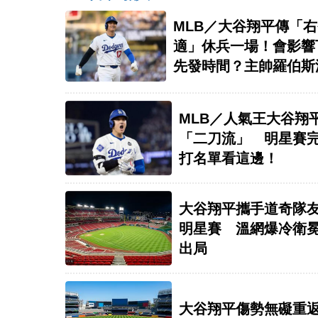
MLB／大谷翔平傳「
適」休兵一場！會影響
先發時間？主帥羅伯斯
答案
MLB／人氣王大谷翔
「二刀流」 明星賽
打名單看這邊！
大谷翔平攜手道奇隊
明星賽 溫網爆冷衛
出局
大谷翔平傷勢無礙重