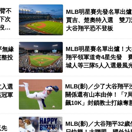
右臂不
MLB明星賽先發名單出
下次
賈吉、楚奧特入選 雙刀
沒給
大谷翔平恐不登板
MLB明星賽名單出爐！大
平無緣
翔平領軍道奇4星先發 
完整投
城人等三隊5人入選最風
MLB(影)／少了大谷翔平
友入選
關係還有山本由伸！「7
冕冠軍
飆10K」封鎖教士打線奪
MLB(影)／大谷翔平32歲
返先
日快樂！大聯盟、國外社