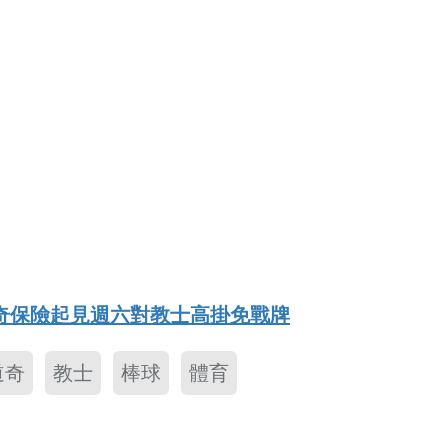
奇保險起見週六對教士高掛免戰牌
道奇
教士
棒球
體育